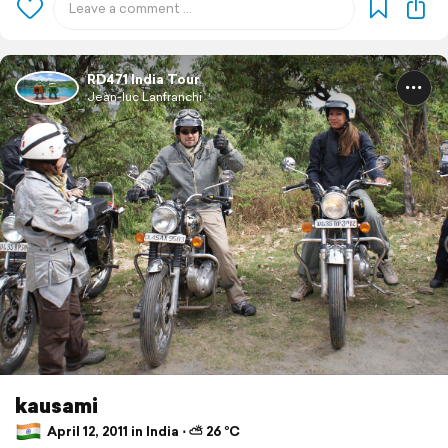
RD471 India Tour
Jean-luc Lanfranchi
kausami
April 12, 2011 in India ⋅ ⛅ 26 °C