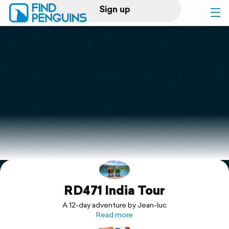
Sign up
Log in
Home
Print a book
Flyover video
Explore
RD471 India Tour
Support
A 12-day adventure by Jean-luc
Read more