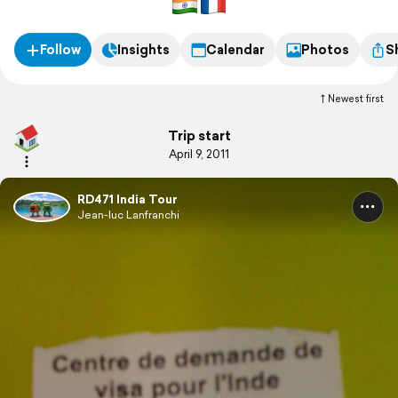
Follow
Insights
Calendar
Photos
S
Newest first
Trip start
April 9, 2011
RD471 India Tour
Jean-luc Lanfranchi