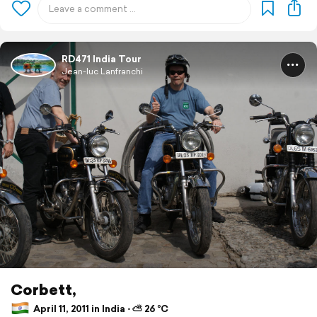
RD471 India Tour
Jean-luc Lanfranchi
Corbett,
April 11, 2011 in India ⋅ ⛅ 26 °C