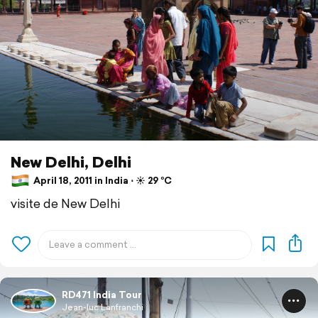
New Delhi, Delhi
April 18, 2011 in India ⋅ ☀️ 29 °C
visite de New Delhi
RD471 India Tour
Jean-luc Lanfranchi