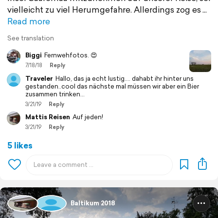
vielleicht zu viel Herumgefahre. Allerdings zog es
Read more
See translation
Biggi
Fernwehfotos. 😍
7/18/18
Reply
Traveler
Hallo, das ja echt lustig.... dahabt ihr hinter uns
gestanden..cool das nächste mal müssen wir aber ein Bier
zusammen trinken...
3/21/19
Reply
Mattis Reisen
Auf jeden!
3/21/19
Reply
5 likes
Baltikum 2018