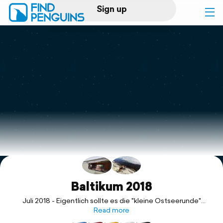
Sign up
Log in
Home
Print a book
Flyover video
Explore
Support
Baltikum 2018
Juli 2018 - Eigentlich sollte es die "kleine Ostseerunde"
werden. Zeitliche Umstände haben diese Reise nun auf die
Read more
drei baltischen Staaten zusammengeschrumpft, die wir zu