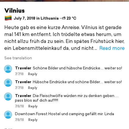
Vilnius
July 7, 2018 in Lithuania ⋅ ⛅ 23 °C
Heute gab es eine kurze Anreise. Vilnius ist gerade
mal 141 km entfernt. Ich trödelte etwas herum, um
nicht allzu früh da zu sein. Ein spätes Frühstück hier,
ein Lebensmitteleinkauf da, und nicht
Read more
See translation
Traveler
Schöne Bilder und hübsche Eindrücke.... weiter so!
7/7/18
Reply
Traveler
Hübsche Eindrücke und schöne Bilder.... weiter so!
7/7/18
Reply
Traveler
Die Fleischwölfe würden mir zu denken geben.....
pass blos auf dich auf!!!!!
7/8/18
Reply
Downtown Forest Hostel und camping gefällt mir. Linda
7/8/18
Reply