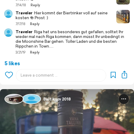
7/14/18
Reply
Traveler
Hier kommt der Biertrinker voll auf seine
kosten 🍻 Prost :)
7/17/18
Reply
Traveler
Riga hat uns besonderes gut gefallen, solltet Ihr
wieder mal nach Riga kommen, dann müsst Ihr unbedingt in
die Moonshine Bar gehen. Toller Laden und die besten
Rippchen in Town.….
3/21/19
Reply
5 likes
Baltikum 2018