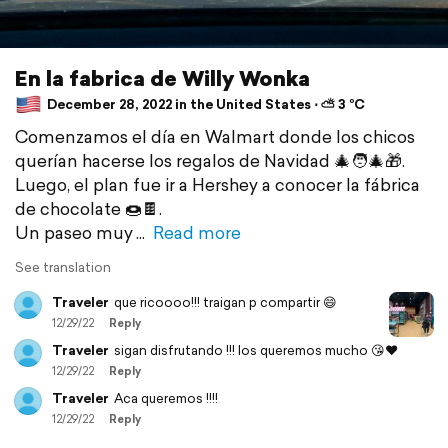
En la fabrica de Willy Wonka
December 28, 2022 in the United States ⋅ ⛅ 3 °C
Comenzamos el día en Walmart donde los chicos
querían hacerse los regalos de Navidad 🎄🧑‍🎄🎁.
Luego, el plan fue ir a Hershey a conocer la fábrica
de chocolate 🍩🍫.
Un paseo muy
Read more
See translation
Traveler
que ricoooo!!! traigan p compartir 😄
12/29/22
Reply
Traveler
sigan disfrutando !!! los queremos mucho 😘♥️
12/29/22
Reply
Traveler
Aca queremos !!!!
12/29/22
Reply