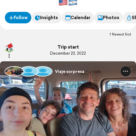
Follow
Insights
Calendar
Photos
S
Newest first
Trip start
December 23, 2022
Viaje sorpresa