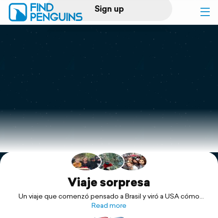
Sign up
Log in
Home
Print a book
Flyover video
Explore
Support
Viaje sorpresa
Un viaje que comenzó pensado a Brasil y viró a USA cómo
sorpresa para los chicos
Read more