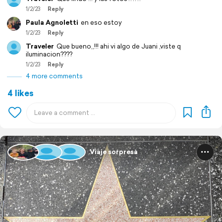
1/2/23
Reply
Paula Agnoletti
en eso estoy
1/2/23
Reply
Traveler
Que bueno,,!!! ahi vi algo de Juani ,viste q
iluminacion????
1/2/23
Reply
4 more comments
4 likes
Viaje sorpresa