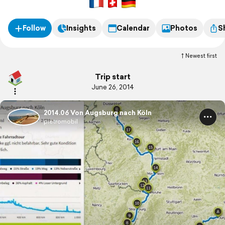
Follow
Insights
Calendar
Photos
S
Newest first
Trip start
June 26, 2014
2014.06 Von Augsburg nach Köln
pietromobil