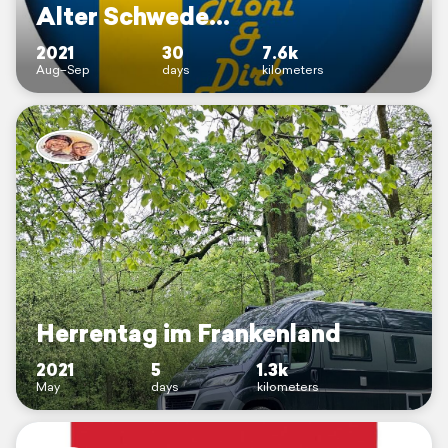
Alter Schwede...
2021
30
7.6k
Aug–Sep
days
kilometers
Herrentag im Frankenland
2021
5
1.3k
May
days
kilometers