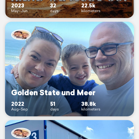
2023
32
22.5k
May–Jun
days
kilometers
Golden State und Meer
2022
51
38.8k
Aug–Sep
days
kilometers