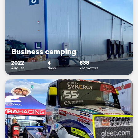
Business camping
2022
4
838
August
days
kilometers