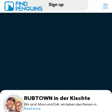
Sign up
Log in
Home
Print a book
Flyover video
Explore
Support
RUBTOWN in der Kischte
Wir sind, Moni und Dirk, wir lieben das Reisen in
unserem Kastenwagen, wir nennen den einfach
Read more