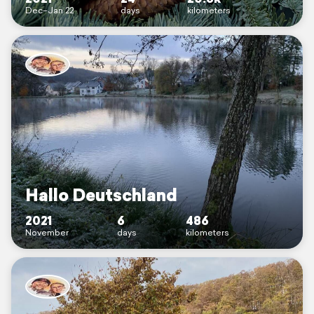
Dec–Jan 22
days
kilometers
Hallo Deutschland
2021
6
486
November
days
kilometers