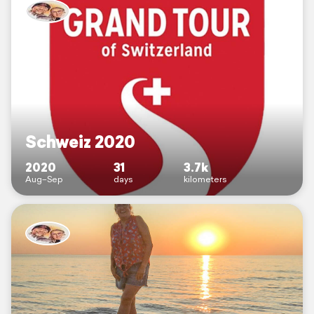
Schweiz 2020
2020
31
3.7k
Aug–Sep
days
kilometers