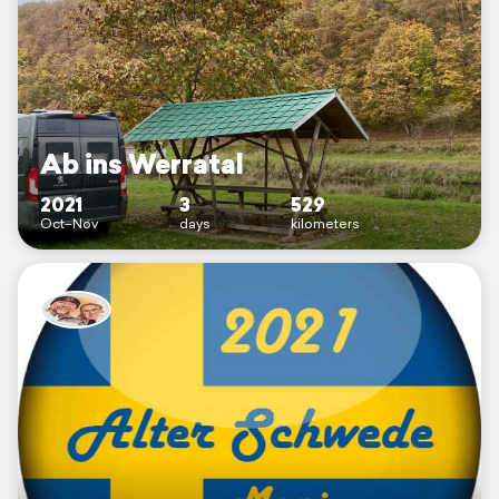
Ab ins Werratal
2021
3
529
Oct–Nov
days
kilometers