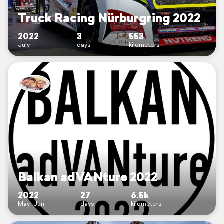
Truck Racing Nürburgring 2022
2022
3
553
July
days
kilometers
Balkan adVANture 2022
2022
27
6.5k
May–Jun
days
kilometers