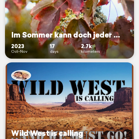
Im Sommer kann doch jeder ...
2023
17
2.7k
Oct–Nov
days
kilometers
Wild West is calling