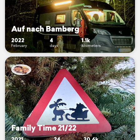
Auf nach Bamberg
2022
4
1.1k
February
days
kilometers
Family Time 21/22
2021
24
20.6k