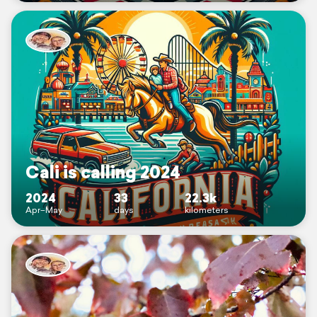
Cali is calling 2024
2024
33
22.3k
Apr–May
days
kilometers