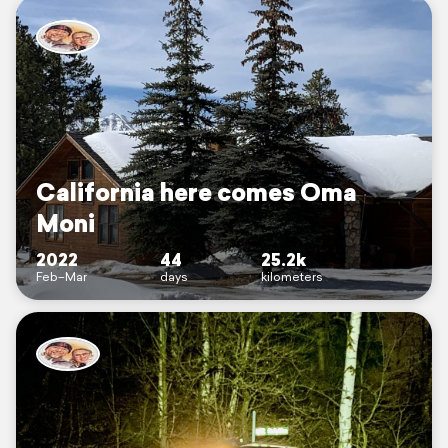
California here comes Oma
Moni
2022
44
25.2k
Feb–Mar
days
kilometers