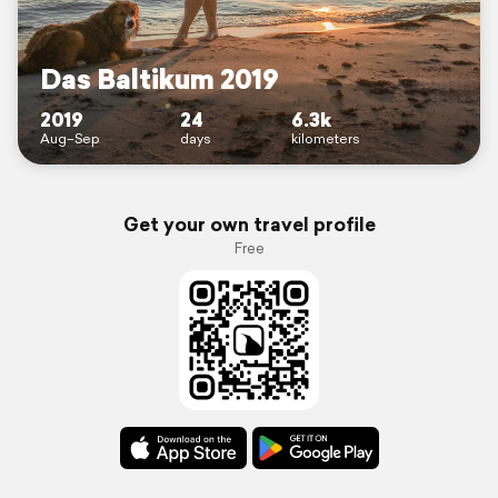
Das Baltikum 2019
2019
24
6.3k
Aug–Sep
days
kilometers
Get your own travel profile
Free