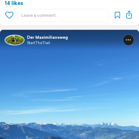
14 likes
Der Maximiliansweg
StartTheTrail