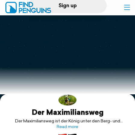
Sign up
Log in
Home
Print a book
Flyover video
Explore
Der Maximiliansweg
Support
Der Maximiliansweg ist der König unter den Berg- und
Fernwanderwegen durch die deutschen Alpen. Er führt auf
Read more
360km vom Bodensee zum Königssee genau auf der Naht