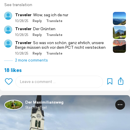
See translation
Traveler
Wow, sag ich da nur
10/28/25
Reply
Translate
Traveler
Der Grünten
10/28/25
Reply
Translate
Traveler
So was von schön, ganz ehrlich, unsere
Berge müssen sich vor dem PCT nicht verstecken
10/28/25
Reply
Translate
2 more comments
18 likes
Der Maximiliansweg
StartTheTrail