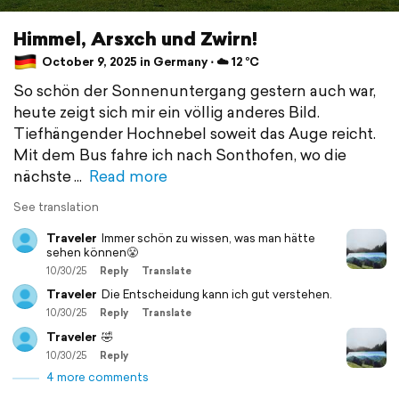
Himmel, Arsxch und Zwirn!
October 9, 2025 in Germany ⋅ ☁️ 12 °C
So schön der Sonnenuntergang gestern auch war,
heute zeigt sich mir ein völlig anderes Bild.
Tiefhängender Hochnebel soweit das Auge reicht.
Mit dem Bus fahre ich nach Sonthofen, wo die
nächste
Read more
See translation
Traveler
Immer schön zu wissen, was man hätte
sehen können😤
10/30/25
Reply
Translate
Traveler
Die Entscheidung kann ich gut verstehen.
10/30/25
Reply
Translate
Traveler
🤣
10/30/25
Reply
4 more comments