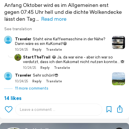
Anfang Oktober wird es im Allgemeinen erst
gegen 07:45 Uhr hell und die dichte Wolkendecke
lässt den Tag
Read more
See translation
Traveler
Steht eine Kaffeemaschine in der Nähe?
Dann wäre es ein KuKomat!😁
10/24/25
Reply
Translate
StartTheTrail
😂 Ja, da war eine - aber ich war so
verdutzt, dass ich den Kukomat nicht nutzen konnte… 🙈
10/24/25
Reply
Translate
Traveler
Sehr schön!😎
10/24/25
Reply
Translate
11 more comments
14 likes