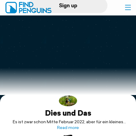
Sign up
Log in
Home
Print a book
Flyover video
Explore
Dies und Das
Support
Es ist zwar schon Mitte Februar 2022, aber für ein kleines
Resümee meines ersten Fernwanderjahres ist es bestimmt
Read more
nicht zu spät.