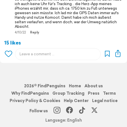
ich auch keine Uhr für's Tracking... die Herz-App meines
iPhones erzählt mir, dass ich ca. 1750 km zu Fuß unterwegs
gewesen sein müsste. Ich lad mir die GPS Daten immer aufs
Handy und nutze Komoot. Damit habe ich mich äußerst
selten verlaufen, und wenn doch, war der Umweg natürlich
Absicht.
4/10/22
Reply
15 likes
2026© FindPenguins
Home
About us
Why FindPenguins
Group Tracking
Press
Terms
Privacy Policy & Cookies
Help Center
Legal notice
Follow us
Language: English