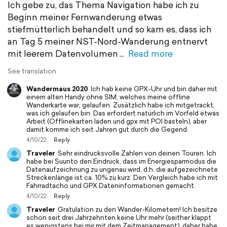
Ich gebe zu, das Thema Navigation habe ich zu
Beginn meiner Fernwanderung etwas
stiefmütterlich behandelt und so kam es, dass ich
an Tag 5 meiner NST-Nord-Wanderung entnervt
mit leerem Datenvolumen
Read more
See translation
Wandermaus 2020
Ich hab keine GPX-Uhr und bin daher mit
einem alten Handy ohne SIM, welches meine offline
Wanderkarte war, gelaufen. Zusätzlich habe ich mitgetrackt,
was ich gelaufen bin. Das erfordert natürlich im Vorfeld etwas
Arbeit (Offlinekarten laden und gpx mit POI basteln), aber
damit komme ich seit Jahren gut durch die Gegend.
4/10/22
Reply
Traveler
Sehr eindrucksvolle Zahlen von deinen Touren. Ich
habe bei Suunto den Eindruck, dass im Energiesparmodus die
Datenaufzeichnung zu ungenau wird, d.h. die aufgezeichnete
Streckenlänge ist ca. 10% zu kurz. Den Vergleich habe ich mit
Fahrradtacho und GPX Dateninformationen gemacht.
4/10/22
Reply
Traveler
Gratulation zu den Wander-Kilometern! Ich besitze
schon seit drei Jahrzehnten keine Uhr mehr (seither klappt
es wenigstens bei mir mit dem Zeitmanagement), daher habe