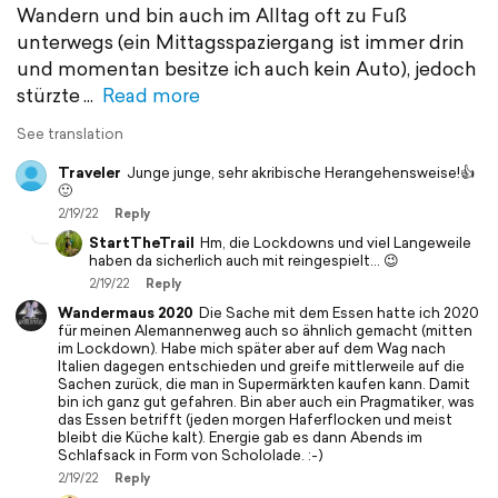
Wandern und bin auch im Alltag oft zu Fuß
unterwegs (ein Mittagsspaziergang ist immer drin
und momentan besitze ich auch kein Auto), jedoch
stürzte
Read more
See translation
Traveler
Junge junge, sehr akribische Herangehensweise!👍
🙂
2/19/22
Reply
StartTheTrail
Hm, die Lockdowns und viel Langeweile
haben da sicherlich auch mit reingespielt… 😉
2/19/22
Reply
Wandermaus 2020
Die Sache mit dem Essen hatte ich 2020
für meinen Alemannenweg auch so ähnlich gemacht (mitten
im Lockdown). Habe mich später aber auf dem Wag nach
Italien dagegen entschieden und greife mittlerweile auf die
Sachen zurück, die man in Supermärkten kaufen kann. Damit
bin ich ganz gut gefahren. Bin aber auch ein Pragmatiker, was
das Essen betrifft (jeden morgen Haferflocken und meist
bleibt die Küche kalt). Energie gab es dann Abends im
Schlafsack in Form von Schololade. :-)
2/19/22
Reply