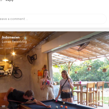
25
Reply
Indonesien
Luisas Reiseblog