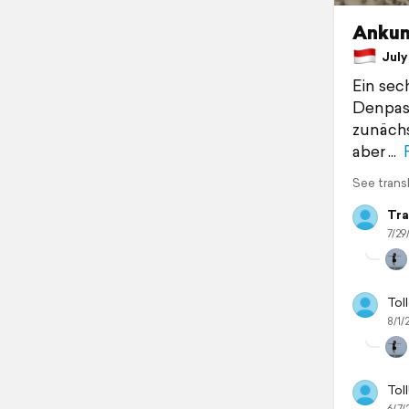
Ankunf
July 
Ein sec
Denpasa
zunächs
aber
See trans
Tra
7/29
Toll
8/1/
Toll