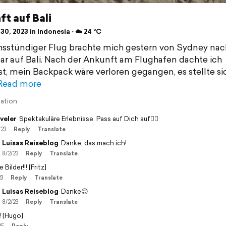
t auf Bali
30, 2023 in Indonesia ⋅ ☁️ 24 °C
hsstündiger Flug brachte mich gestern von Sydney nac
r auf Bali. Nach der Ankunft am Flughafen dachte ich
t, mein Backpack wäre verloren gegangen, es stellte s
Read more
lation
veler
Spektakuläre Erlebnisse. Pass auf Dich auf🙋‍♀️
/23
Reply
Translate
Luisas Reiseblog
Danke, das mach ich!
8/2/23
Reply
Translate
e Bilder!!! [Fritz]
23
Reply
Translate
Luisas Reiseblog
Danke😊
8/2/23
Reply
Translate
! [Hugo]