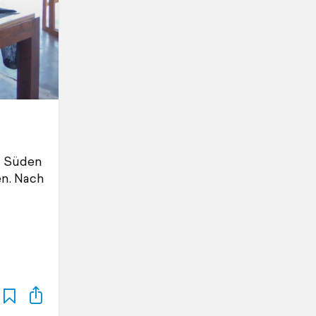
m Süden
en. Nach