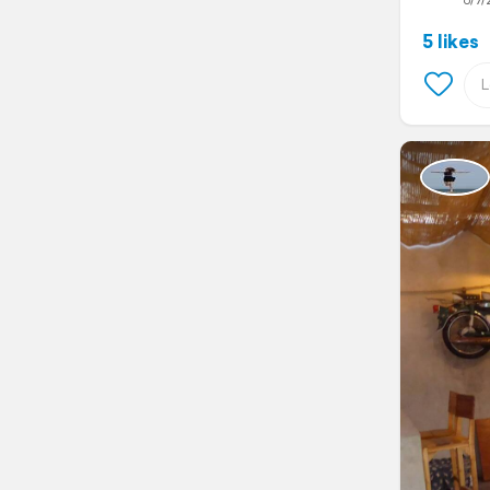
6/7/
5 likes