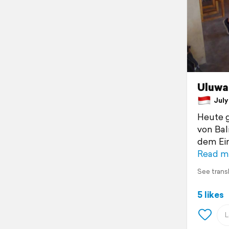
Uluwa
July 
Heute g
von Bal
dem Ein
Read m
See trans
5 likes