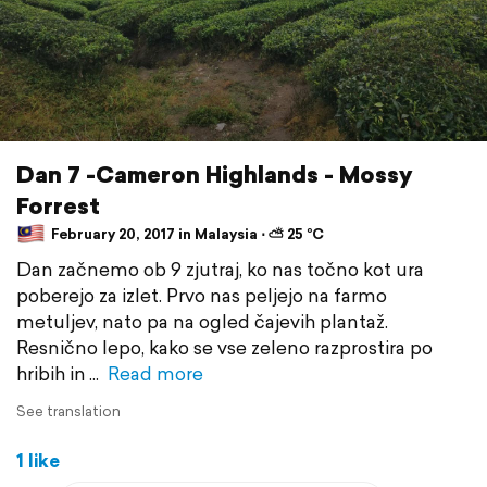
Dan 7 -Cameron Highlands - Mossy
Forrest
February 20, 2017 in Malaysia ⋅ ⛅ 25 °C
Dan začnemo ob 9 zjutraj, ko nas točno kot ura
poberejo za izlet. Prvo nas peljejo na farmo
metuljev, nato pa na ogled čajevih plantaž.
Resnično lepo, kako se vse zeleno razprostira po
hribih in
Read more
See translation
1 like