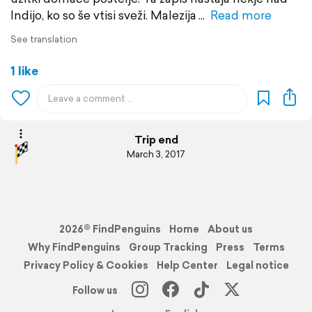
Indijo, ko so še vtisi sveži. Malezija
Read more
See translation
1 like
Trip end
March 3, 2017
2026© FindPenguins
Home
About us
Why FindPenguins
Group Tracking
Press
Terms
Privacy Policy & Cookies
Help Center
Legal notice
Follow us