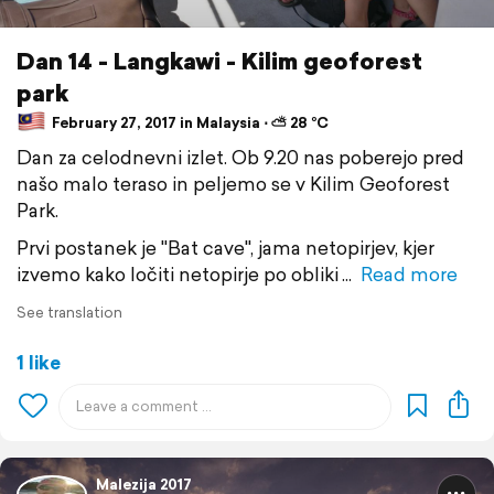
Dan 14 - Langkawi - Kilim geoforest
park
February 27, 2017 in Malaysia ⋅ ⛅ 28 °C
Dan za celodnevni izlet. Ob 9.20 nas poberejo pred
našo malo teraso in peljemo se v Kilim Geoforest
Park.
Prvi postanek je "Bat cave", jama netopirjev, kjer
izvemo kako ločiti netopirje po obliki
Read more
See translation
1 like
Malezija 2017