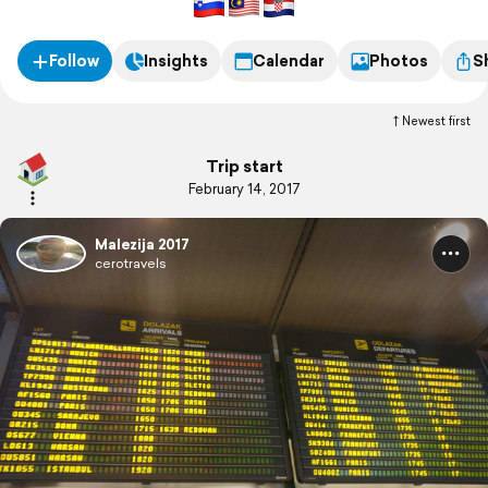
Follow
Insights
Calendar
Photos
S
Newest first
Trip start
February 14, 2017
Malezija 2017
cerotravels