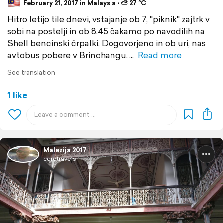
February 21, 2017 in Malaysia ⋅ ⛅ 27 °C
Hitro letijo tile dnevi, vstajanje ob 7, "piknik" zajtrk v
sobi na postelji in ob 8.45 čakamo po navodilih na
Shell bencinski črpalki. Dogovorjeno in ob uri, nas
avtobus pobere v Brinchangu.
Read more
See translation
1 like
Malezija 2017
cerotravels