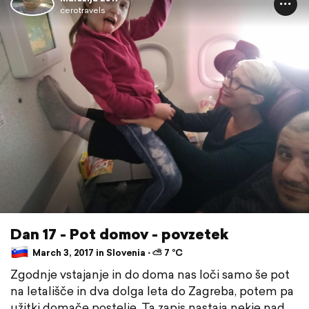
cerotravels
Dan 17 - Pot domov - povzetek
March 3, 2017 in Slovenia ⋅ ⛅ 7 °C
Zgodnje vstajanje in do doma nas loči samo še pot
na letališče in dva dolga leta do Zagreba, potem pa
užitki domače postelje. Ta zapis nastaja nekje nad