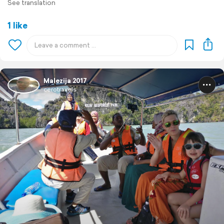
See translation
1 like
Malezija 2017
cerotravels