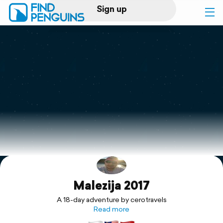
Sign up
Log in
Home
Print a book
Flyover video
Explore
Malezija 2017
Support
A 18-day adventure by cerotravels
Read more