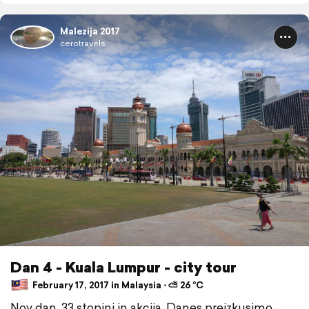
Malezija 2017
cerotravels
Dan 4 - Kuala Lumpur - city tour
February 17, 2017 in Malaysia ⋅ ⛅ 26 °C
Nov dan, 33 stopinj in akcija. Danes preizkusimo