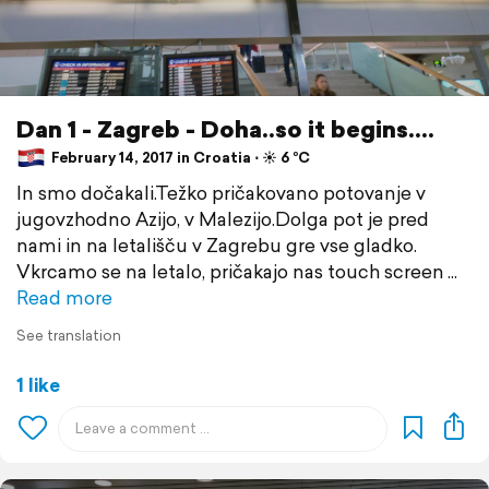
Dan 1 - Zagreb - Doha..so it begins....
February 14, 2017 in Croatia ⋅ ☀️ 6 °C
In smo dočakali.Težko pričakovano potovanje v
jugovzhodno Azijo, v Malezijo.Dolga pot je pred
nami in na letališču v Zagrebu gre vse gladko.
Vkrcamo se na letalo, pričakajo nas touch screen
Read more
See translation
1 like