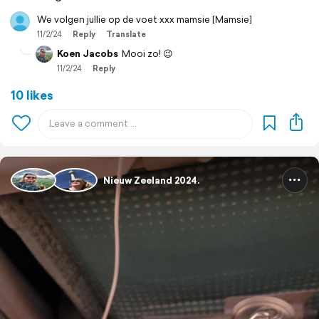
We volgen jullie op de voet xxx mamsie [Mamsie]
11/2/24
Reply
Translate
Koen Jacobs
Mooi zo! 😉
11/2/24
Reply
10 likes
Nieuw Zeeland 2024.