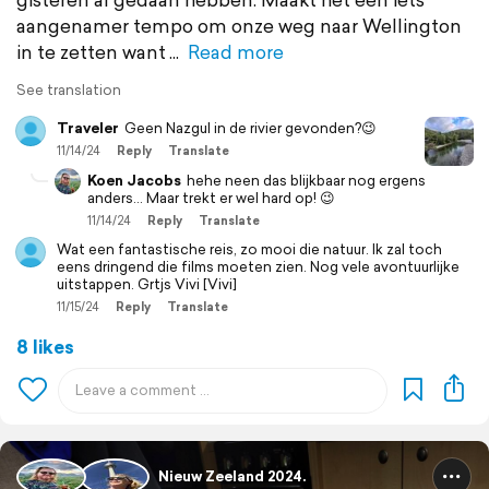
aangenamer tempo om onze weg naar Wellington
in te zetten want
Read more
See translation
Traveler
Geen Nazgul in de rivier gevonden?😉
11/14/24
Reply
Translate
Koen Jacobs
hehe neen das blijkbaar nog ergens
anders... Maar trekt er wel hard op! 😉
11/14/24
Reply
Translate
Wat een fantastische reis, zo mooi die natuur. Ik zal toch
eens dringend die films moeten zien. Nog vele avontuurlijke
uitstappen. Grtjs Vivi [Vivi]
11/15/24
Reply
Translate
8 likes
Nieuw Zeeland 2024.