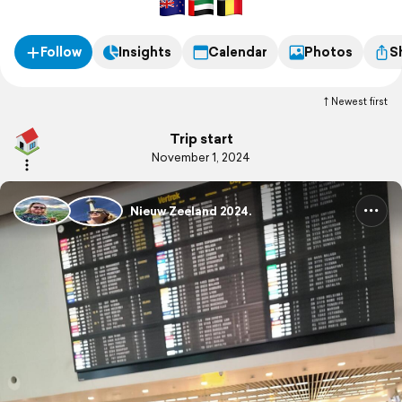
Follow
Insights
Calendar
Photos
S
Newest first
Trip start
November 1, 2024
Nieuw Zeeland 2024.