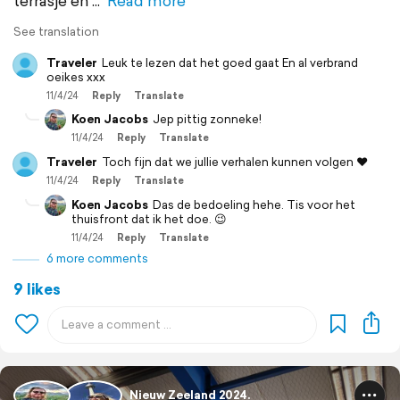
terrasje en
Read more
See translation
Traveler
Leuk te lezen dat het goed gaat En al verbrand
oeikes xxx
11/4/24
Reply
Translate
Koen Jacobs
Jep pittig zonneke!
11/4/24
Reply
Translate
Traveler
Toch fijn dat we jullie verhalen kunnen volgen ❤️
11/4/24
Reply
Translate
Koen Jacobs
Das de bedoeling hehe. Tis voor het
thuisfront dat ik het doe. 😉
11/4/24
Reply
Translate
6 more comments
9 likes
Nieuw Zeeland 2024.