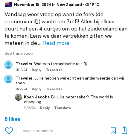
November 15, 2024 in New Zealand ⋅ ⛅ 19 °C
Vandaag weer vroeg op want de ferry (de
connemara 🧻) wacht om 7u15! Alles bij elkaar
duurt het een 4 uurtjes om op het zuidereiland aan
te komen. Eens we daar vertrekken zitten we
meteen in de
Read more
See translation
Traveler
Wat een fantastische reis 🥰
11/15/24
Reply
Translate
Traveler
Jullie hebben wel echt een ander weertje dan wij
toen...
11/16/24
Reply
Translate
Koen Jacobs
Bij jullie beter zeker?! The world is
changing...
11/16/24
Reply
Translate
8 likes