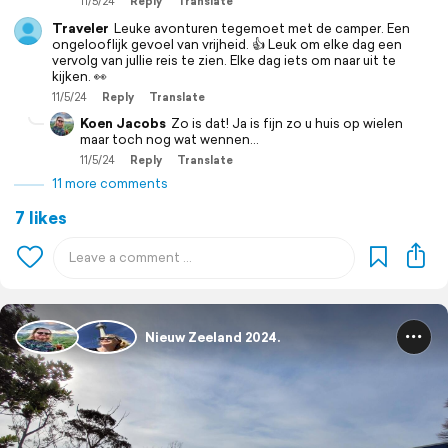
11/5/24
Reply
Translate
Traveler
Leuke avonturen tegemoet met de camper. Een
ongelooflijk gevoel van vrijheid. 👍 Leuk om elke dag een
vervolg van jullie reis te zien. Elke dag iets om naar uit te
kijken. 👀
11/5/24
Reply
Translate
Koen Jacobs
Zo is dat! Ja is fijn zo u huis op wielen
maar toch nog wat wennen...
11/5/24
Reply
Translate
11 more comments
7 likes
Nieuw Zeeland 2024.