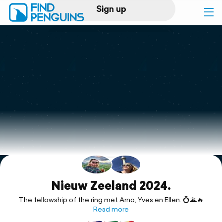
Sign up
Log in
Home
Print a book
Flyover video
Explore
Support
Nieuw Zeeland 2024.
The fellowship of the ring met Arno, Yves en Ellen. 💍🌋🔥
Read more