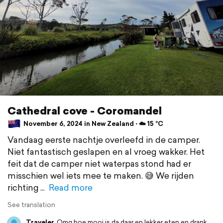
Cathedral cove - Coromandel
November 6, 2024 in New Zealand ⋅ ☁️ 15 °C
Vandaag eerste nachtje overleefd in de camper.
Niet fantastisch geslapen en al vroeg wakker. Het
feit dat de camper niet waterpas stond had er
misschien wel iets mee te maken. 😅 We rijden
richting
Read more
See translation
Traveler
Omg hoe mooi is da daar en lekker eten en drank