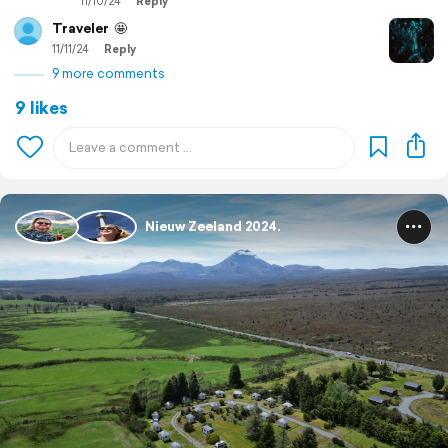
11/10/24
Reply
Traveler
🤩
11/11/24
Reply
9 more comments
9 likes
Nieuw Zeeland 2024.