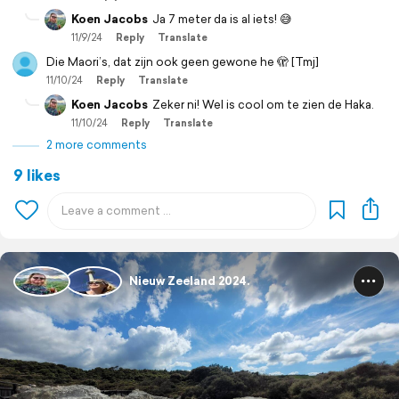
Koen Jacobs
Ja 7 meter da is al iets! 😅
11/9/24
Reply
Translate
Die Maori’s, dat zijn ook geen gewone he 🫣 [Tmj]
11/10/24
Reply
Translate
Koen Jacobs
Zeker ni! Wel is cool om te zien de Haka.
11/10/24
Reply
Translate
2 more comments
9 likes
Nieuw Zeeland 2024.