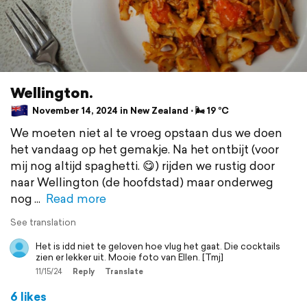
Wellington.
November 14, 2024 in New Zealand ⋅ 🌬 19 °C
We moeten niet al te vroeg opstaan dus we doen
het vandaag op het gemakje. Na het ontbijt (voor
mij nog altijd spaghetti. 😋) rijden we rustig door
naar Wellington (de hoofdstad) maar onderweg
nog
Read more
See translation
Het is idd niet te geloven hoe vlug het gaat. Die cocktails
zien er lekker uit. Mooie foto van Ellen. [Tmj]
11/15/24
Reply
Translate
6 likes