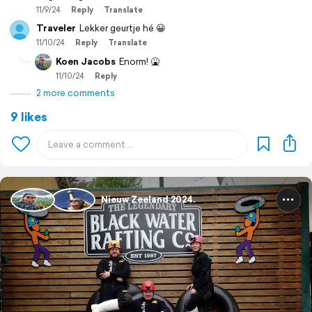
11/9/24
Reply
Translate
Traveler
Lekker geurtje hé 😀
11/10/24
Reply
Translate
Koen Jacobs
Enorm! 🤮
11/10/24
Reply
2 more comments
9 likes
Nieuw Zeeland 2024.