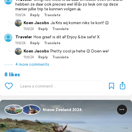
hebben ze daar ook precies wel 🤣👍 zo leuk om op deze
manier jullie trip te kunnen volgen 🙏
11/6/24
Reply
Translate
Koen Jacobs
Ja Kris wij komen niks te kort! 😉
11/6/24
Reply
Translate
Traveler
Hoe graaf is dit al! Enjoy & be safe! X
11/6/24
Reply
Translate
Koen Jacobs
Pretty cool ja hehe 😉 Doen we!
11/6/24
Reply
Translate
4 more comments
8 likes
Nieuw Zeeland 2024.