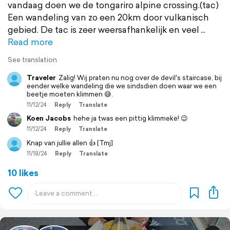
vandaag doen we de tongariro alpine crossing.(tac)
Een wandeling van zo een 20km door vulkanisch
gebied. De tac is zeer weersafhankelijk en veel
Read more
See translation
Traveler
Zalig! Wij praten nu nog over de devil's staircase, bij
eender welke wandeling die we sindsdien doen waar we een
beetje moeten klimmen 😅.
11/12/24
Reply
Translate
Koen Jacobs
hehe ja twas een pittig klimmeke! 😉
11/12/24
Reply
Translate
Knap van jullie allen 👍 [Tmj]
11/18/24
Reply
Translate
10 likes