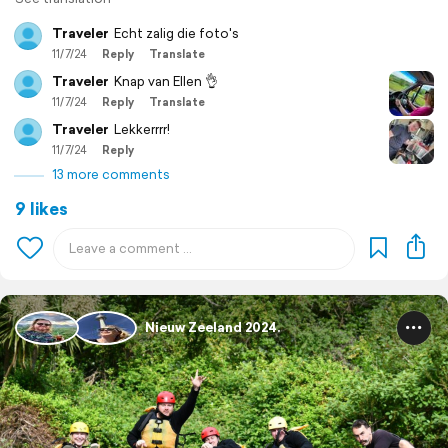
Traveler
Echt zalig die foto's
11/7/24
Reply
Translate
Traveler
Knap van Ellen 👌
11/7/24
Reply
Translate
Traveler
Lekkerrrr!
11/7/24
Reply
13 more comments
9 likes
Nieuw Zeeland 2024.