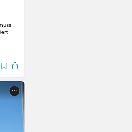
 muss
iert