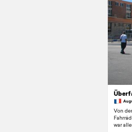
Überfa
Augu
Von der
Fahrräd
war all