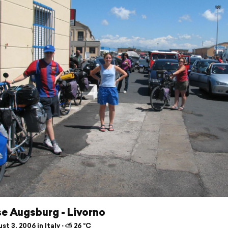
e Augsburg - Livorno
t 3, 2006 in Italy ⋅ ⛅ 26 °C