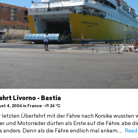
hrt Livorno - Bastia
st 4, 2006 in France ⋅ ⛅ 26 °C
 letzten Überfahrt mit der Fähre nach Korsika wussten w
er und Motorräder dürfen als Erste auf die Fähre, abe d
es anders. Denn als die Fähre endlich mal ankam,
Read