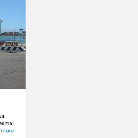
ir,
iesmal
 more