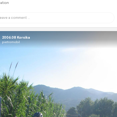
lation
2006.08 Korsika
pietromobil