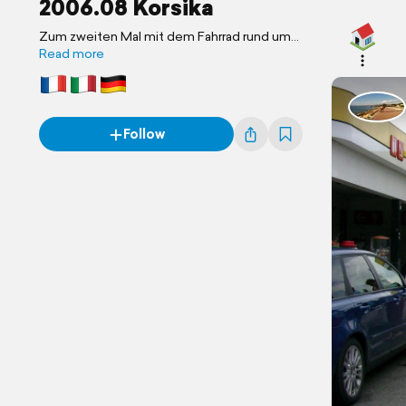
2006.08 Korsika
Zum zweiten Mal mit dem Fahrrad rund um
die wunderschöne Mittelmeerinsel.
Read more
Follow