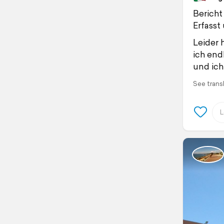
Bericht
Erfasst
Leider 
ich end
und ich
See trans