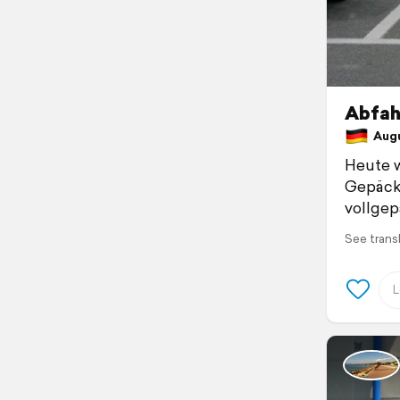
Abfah
Augu
Heute w
Gepäck 
vollgep
See trans