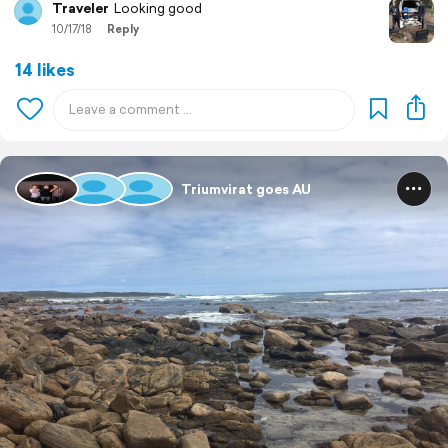
Traveler
Looking good
10/17/18
Reply
14 likes
Triumvirat goes AU