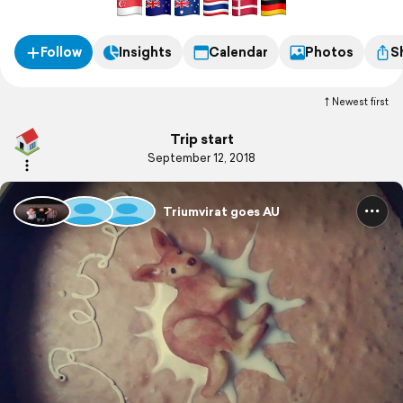
Follow
Insights
Calendar
Photos
S
Newest first
Trip start
September 12, 2018
Triumvirat goes AU