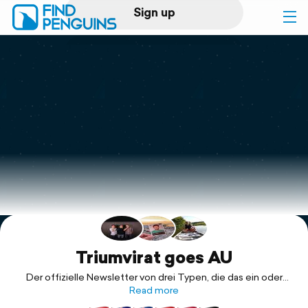
Sign up
Log in
Home
Print a book
Flyover video
Explore
Support
Triumvirat goes AU
Der offizielle Newsletter von drei Typen, die das ein oder
andere Land unsicher machen.
Read more