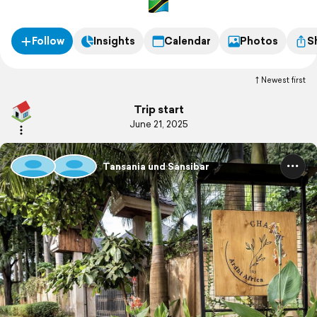
Follow
Insights
Calendar
Photos
S
Newest first
Trip start
June 21, 2025
Tansania und Sansibar