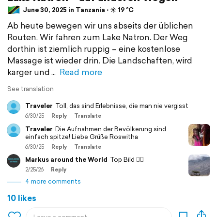
June 30, 2025 in Tanzania ⋅ ☀️ 19 °C
Ab heute bewegen wir uns abseits der üblichen
Routen. Wir fahren zum Lake Natron. Der Weg
dorthin ist ziemlich ruppig – eine kostenlose
Massage ist wieder drin. Die Landschaften, wird
karger und
Read more
See translation
Traveler
Toll, das sind Erlebnisse, die man nie vergisst
6/30/25
Reply
Translate
Traveler
Die Aufnahmen der Bevölkerung sind
einfach spitze! Liebe Grüße Roswitha
6/30/25
Reply
Translate
Markus around the World
Top Bild 👍🏻
2/25/26
Reply
4 more comments
10 likes