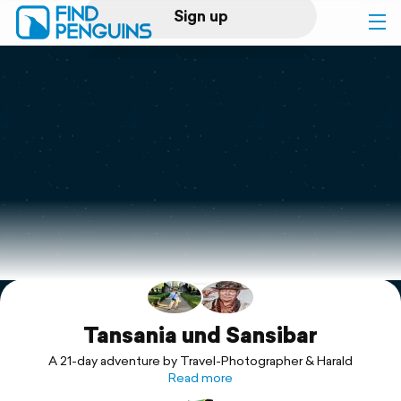
Sign up
Log in
Home
Print a book
Flyover video
Explore
Support
Tansania und Sansibar
A 21-day adventure by Travel-Photographer & Harald
Read more