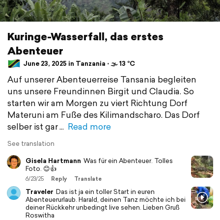
Kuringe-Wasserfall, das erstes
Abenteuer
June 23, 2025 in Tanzania ⋅ 🌫 13 °C
Auf unserer Abenteuerreise Tansania begleiten
uns unsere Freundinnen Birgit und Claudia. So
starten wir am Morgen zu viert Richtung Dorf
Materuni am Fuße des Kilimandscharo. Das Dorf
selber ist gar
Read more
See translation
Gisela Hartmann
Was für ein Abenteuer. Tolles
Foto. 😊👍
6/23/25
Reply
Translate
Traveler
Das ist ja ein toller Start in euren
Abenteuerurlaub. Harald, deinen Tanz möchte ich bei
deiner Rückkehr unbedingt live sehen. Lieben Gruß
Roswitha