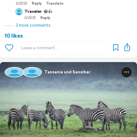
6/23/25
Reply
Translate
Traveler
😂👍
6/23/25
Reply
3 more comments
10 likes
Tansania und Sansibar