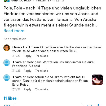
July 10, 2025 in Tanzania ⋅ ⛅ 28 °C
Pole, Pole - nach 14 Tage und vielen unglaublichen
Eindrücken verabschieden wir uns von Joana und
verlassen das Festland von Tansania. Von Arusha
fliegen wir in etwas mehr als einer Stunde nach
Read more
See translation
Gisela Hartmann
Gute Heimreise. Danke, dass wir bei dieser
tollen Reise wieder dabei sein durften. 🥰LG
7/11/25
Reply
Translate
Traveler
Sehr gern. Wir freuen uns auch immer auf eure
Erlebnisse. Bis bald
7/11/25
Reply
Translate
Traveler
Sehr schön die Muskatnußfrucht mal zu
sehen. Danke für die vielen beeindruckenden Fotos
Eurer Reise.
7/11/25
Reply
Translate
11 likes