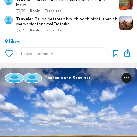
lesen...
7/9/25
Reply
Translate
Traveler
Ballon gefahren bin ich noch nicht, aber ich
war wenigstens mal Erdferkel.
7/9/25
Reply
Translate
9 likes
Tansania und Sansibar