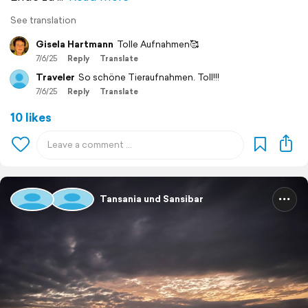
See translation
Gisela Hartmann
Tolle Aufnahmen🥰
7/6/25
Reply
Translate
Traveler
So schöne Tieraufnahmen. Toll!!!
7/6/25
Reply
Translate
10 likes
Tansania und Sansibar