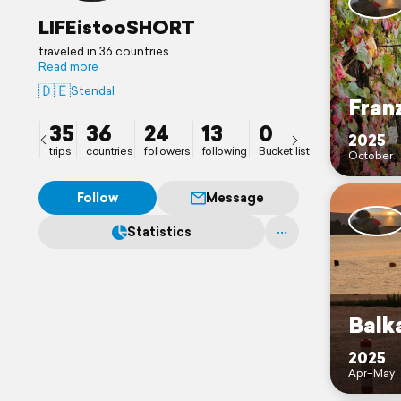
LIFEistooSHORT
traveled in 36 countries
Read more
🇩🇪
Stendal
Fran
35
36
24
13
0
2025
trips
countries
followers
following
Bucket list
October
Follow
Message
Statistics
Balka
2025
Apr–May