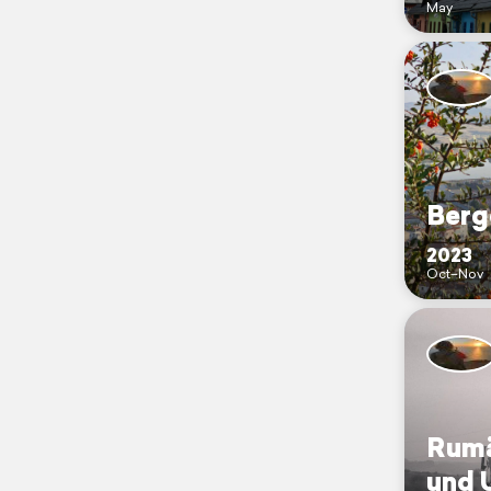
May
Berg
2023
Oct–Nov
Rumä
und 