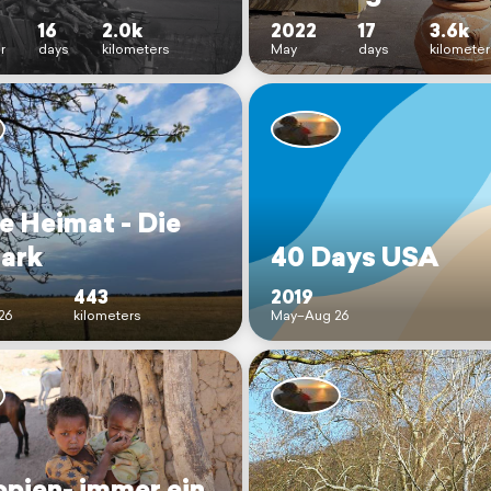
16
2.0k
2022
17
3.6k
r
days
kilometers
May
days
kilometer
e Heimat - Die
ark
40 Days USA
443
2019
26
kilometers
May–Aug 26
opien- immer ein