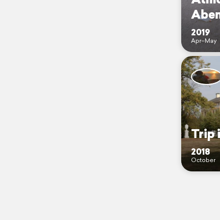
Aben
2019
Apr–May
Trip 
2018
October