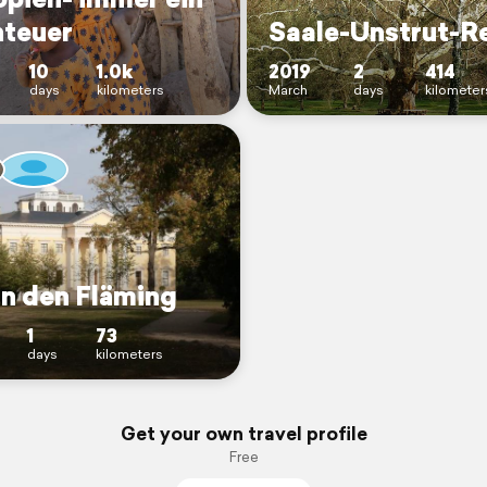
teuer
Saale-Unstrut-R
10
1.0k
2019
2
414
days
kilometers
March
days
kilometer
in den Fläming
1
73
days
kilometers
Get your own travel profile
Free