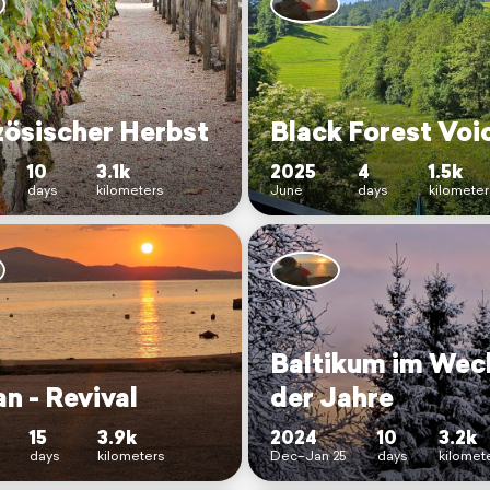
zösischer Herbst
Black Forest Voi
10
3.1k
2025
4
1.5k
days
kilometers
June
days
kilometer
Baltikum im Wec
n - Revival
der Jahre
15
3.9k
2024
10
3.2k
days
kilometers
Dec–Jan 25
days
kilomet