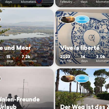
days
kilometers
February
days
kilomete
e und Meer
Vive la liberté
15
7.2k
2023
14
3.0k
days
kilometers
Apr–May
days
kilomete
nien-Freunde
Urlaub
Der Weg ist das Z