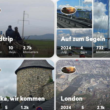
trip
Auf zum Segeln
10
2.7k
2024
4
732
r
days
kilometers
July
days
kilomete
čka, wir kommen
London
5
1.2k
2024
5
2.1k