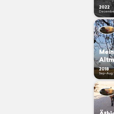
2022
Decembe
Mein
Altm
2018
Sep–Aug 
Äthi