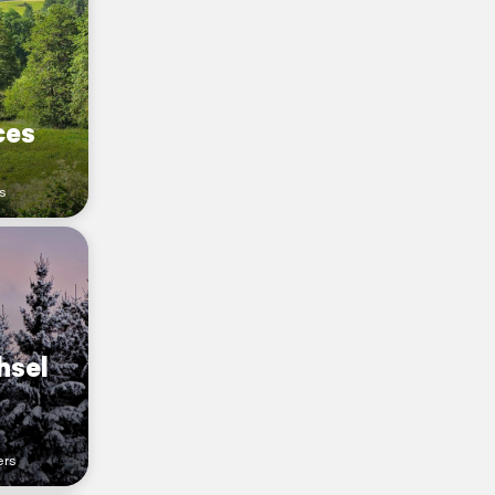
ces
s
hsel
ers