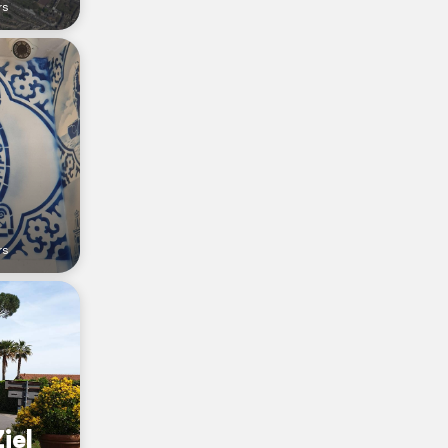
rs
rs
iel