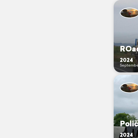
ROad
2024
Septembe
Poli
2024