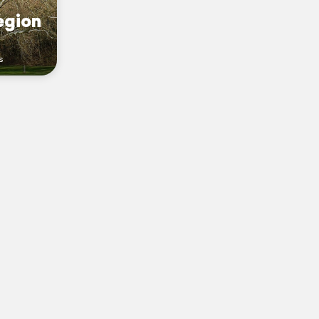
egion
s