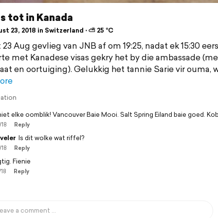
is tot in Kanada
t 23, 2018 in Switzerland ⋅ ⛅ 25 °C
 23 Aug gevlieg van JNB af om 19:25, nadat ek 15:30 eer
te met Kanadese visas gekry het by die ambassade (me
aat en oortuiging). Gelukkig het tannie Sarie vir ouma, 
ore
lation
iet elke oomblik! Vancouver Baie Mooi. Salt Spring Eiland baie goed. Ko
/18
Reply
veler
Is dit wolke wat riffel?
/18
Reply
tig. Fienie
/18
Reply