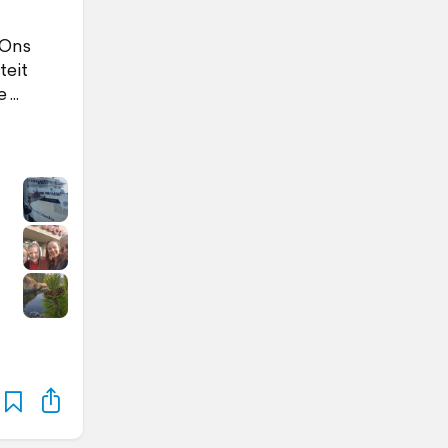
 Ons
teit
e