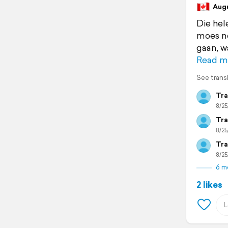
Augu
Die hel
moes ne
gaan, w
Read m
See trans
Tra
8/25
Tra
8/25
Tra
8/25
6 m
2 likes