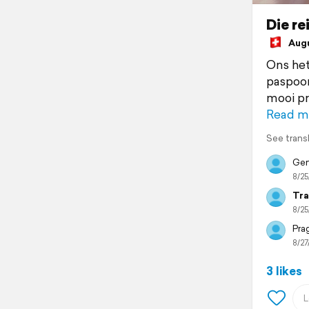
Die re
Augus
Ons het
paspoor
mooi pr
Read m
See trans
Gen
8/25
Tra
8/25
Prag
8/27
3 likes