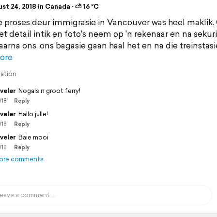
st 24, 2018 in Canada ⋅ ⛅ 16 °C
e proses deur immigrasie in Vancouver was heel maklik.
t detail intik en foto's neem op 'n rekenaar en na sekuri
aarna ons, ons bagasie gaan haal het en na die treinstasi
ore
lation
veler
Nogals n groot ferry!
/18
Reply
veler
Hallo julle!
/18
Reply
veler
Baie mooi
/18
Reply
ore comments