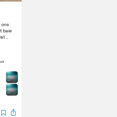
s ons
t baie
wat
bus