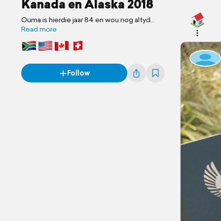
Kanada en Alaska 2018
Ouma is hierdie jaar 84 en wou nog altyd
Alaska toe gaan. So nou gaan ons.
Read more
Follow