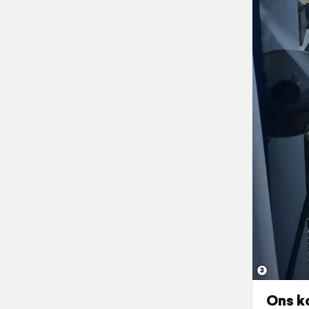
3
Ons k