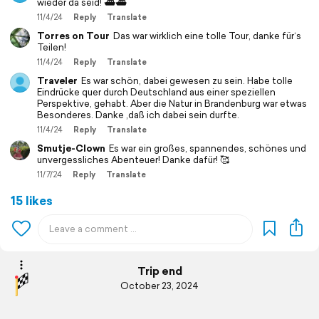
wieder da seid! ⛴️⛴️
11/4/24
Reply
Translate
Torres on Tour
Das war wirklich eine tolle Tour, danke für‘s
Teilen!
11/4/24
Reply
Translate
Traveler
Es war schön, dabei gewesen zu sein. Habe tolle
Eindrücke quer durch Deutschland aus einer speziellen
Perspektive, gehabt. Aber die Natur in Brandenburg war etwas
Besonderes. Danke ,daß ich dabei sein durfte.
11/4/24
Reply
Translate
Smutje-Clown
Es war ein großes, spannendes, schönes und
unvergessliches Abenteuer! Danke dafür! 🥰
11/7/24
Reply
Translate
15 likes
Trip end
October 23, 2024