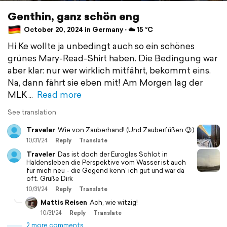
Genthin, ganz schön eng
October 20, 2024 in Germany ⋅ ☁️ 15 °C
Hi Ke wollte ja unbedingt auch so ein schönes
grünes Mary-Read-Shirt haben. Die Bedingung war
aber klar: nur wer wirklich mitfährt, bekommt eins.
Na, dann fährt sie eben mit! Am Morgen lag der
MLK
Read more
See translation
Traveler
Wie von Zauberhand! (Und Zauberfüßen 😉)
10/31/24
Reply
Translate
Traveler
Das ist doch der Euroglas Schlot in
Haldensleben die Perspektive vom Wasser ist auch
für mich neu - die Gegend kenn‘ ich gut und war da
oft. Grüße Dirk
10/31/24
Reply
Translate
Mattis Reisen
Ach, wie witzig!
10/31/24
Reply
Translate
2 more comments