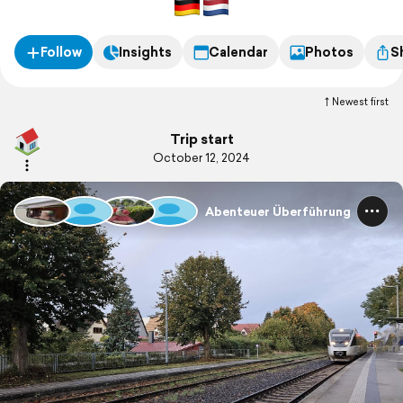
Follow
Insights
Calendar
Photos
S
Newest first
Trip start
October 12, 2024
Abenteuer Überführung