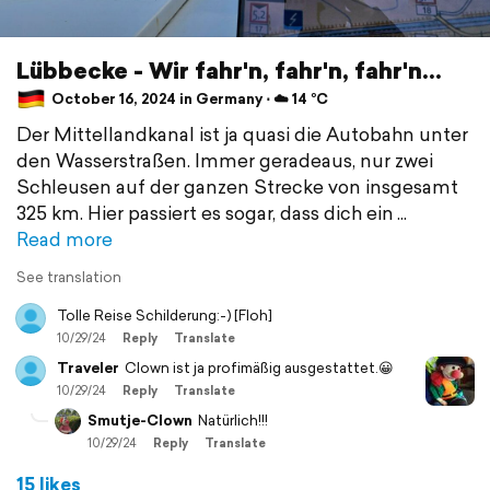
Lübbecke - Wir fahr'n, fahr'n, fahr'n...
October 16, 2024 in Germany ⋅ ☁️ 14 °C
Der Mittellandkanal ist ja quasi die Autobahn unter
den Wasserstraßen. Immer geradeaus, nur zwei
Schleusen auf der ganzen Strecke von insgesamt
325 km. Hier passiert es sogar, dass dich ein
Read more
See translation
Tolle Reise Schilderung:-) [Floh]
10/29/24
Reply
Translate
Traveler
Clown ist ja profimäßig ausgestattet.😀
10/29/24
Reply
Translate
Smutje-Clown
Natürlich!!!
10/29/24
Reply
Translate
15 likes