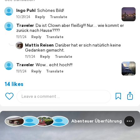
Ingo Puhl
Schönes Bild!
10/29/24
Reply
Translate
Traveler
Da ist Clown aber fleißig!!! Nur.... wie kommt er
zurück nach Hause????
11/1/24
Reply
Translate
Mattis Reisen
Darüber hat er sich natürlich keine
Gedanken gemacht.
11/1/24
Reply
Translate
Traveler
Wow... echt hoch!!!
11/1/24
Reply
Translate
14 likes
Abenteuer Überführung