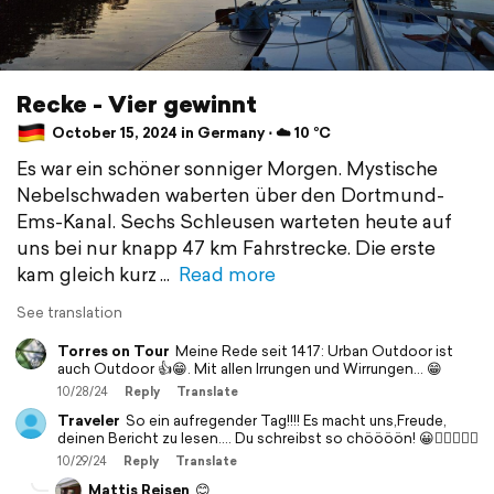
Recke - Vier gewinnt
October 15, 2024 in Germany ⋅ ☁️ 10 °C
Es war ein schöner sonniger Morgen. Mystische
Nebelschwaden waberten über den Dortmund-
Ems-Kanal. Sechs Schleusen warteten heute auf
uns bei nur knapp 47 km Fahrstrecke. Die erste
kam gleich kurz
Read more
See translation
Torres on Tour
Meine Rede seit 1417: Urban Outdoor ist
auch Outdoor 👍😁. Mit allen Irrungen und Wirrungen… 😁
10/28/24
Reply
Translate
Traveler
So ein aufregender Tag!!!! Es macht uns,Freude,
deinen Bericht zu lesen.... Du schreibst so chöööön! 😀🙋🏼‍♂️🙋‍♂️
10/29/24
Reply
Translate
Mattis Reisen
😊