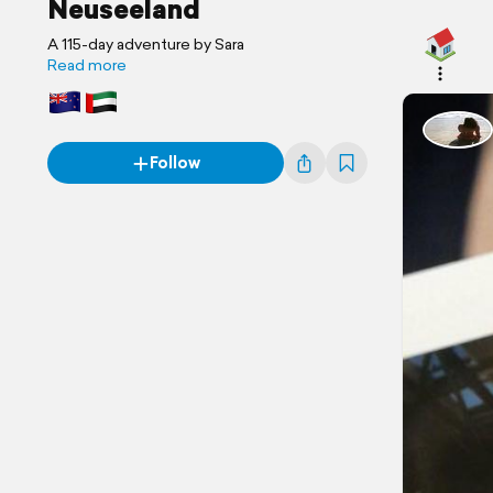
Neuseeland
A 115-day adventure by Sara
Read more
Follow