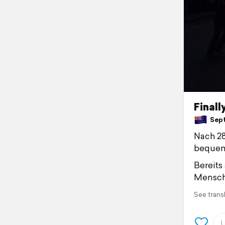
Finall
Sept
Nach 28
bequem
Bereits
Mensche
See trans