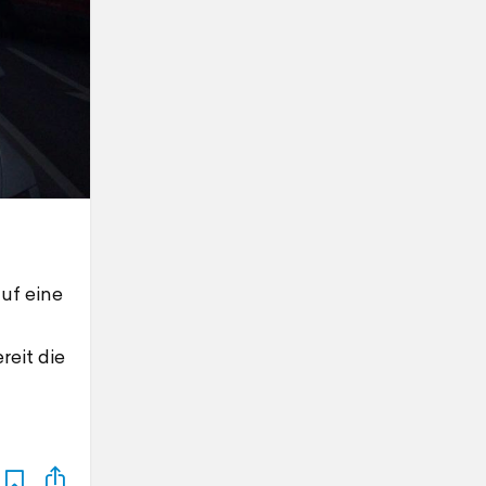
uf eine
reit die