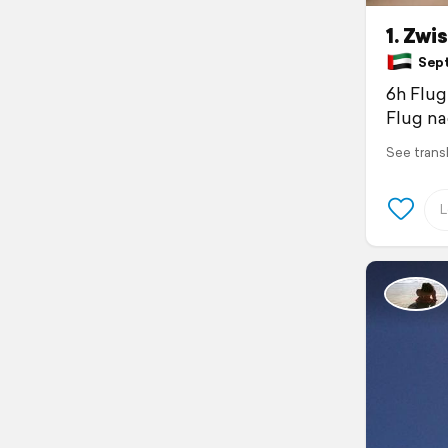
1. Zw
Sept
6h Flug
Flug na
See trans