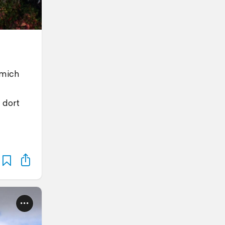
 mich
 dort