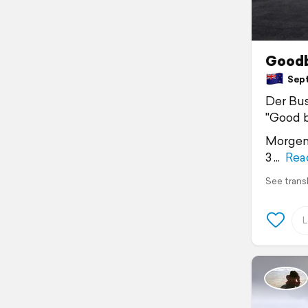
Goodb
Sept
Der Bus
"Good b
Morgen 
3
Rea
See trans