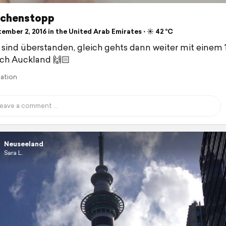
ischenstopp
ember 2, 2016 in the United Arab Emirates ⋅ ☀️ 42 °C
 sind überstanden, gleich gehts dann weiter mit einem 
ch Auckland 🙌🏻
lation
Neuseeland
Sara L.