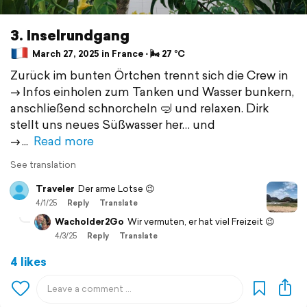
3. Inselrundgang
March 27, 2025 in France ⋅ 🌬 27 °C
Zurück im bunten Örtchen trennt sich die Crew in
—> Infos einholen zum Tanken und Wasser bunkern,
anschließend schnorcheln 🤿 und relaxen. Dirk
stellt uns neues Süßwasser her… und
—>
Read more
See translation
Traveler
Der arme Lotse 😉
4/1/25
Reply
Translate
Wacholder2Go
Wir vermuten, er hat viel Freizeit 😉
4/3/25
Reply
Translate
4 likes