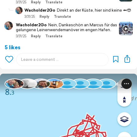
3/31/25
Reply
Translate
Wacholder2Go
Direkt an der Küste, hier sind keine 🦈😎
3/31/25
Reply
Translate
Wacholder2Go
Nein, Dankeschön an Marcus für das
gelungene Leinenwendemanöver im engen Hafen.
3/31/25
Reply
Translate
5 likes
Guadeloupe und Dominica