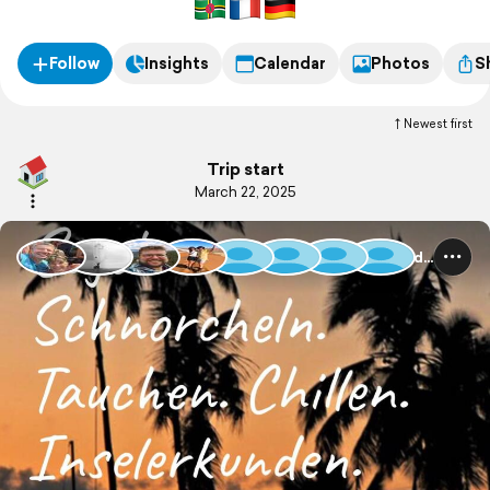
zurück.
Follow
Insights
Calendar
Photos
S
Newest first
Trip start
March 22, 2025
Guadeloupe und Dominica