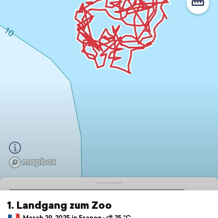
1. Landgang zum Zoo
March 29, 2025 in France ⋅ ⛅ 25 °C