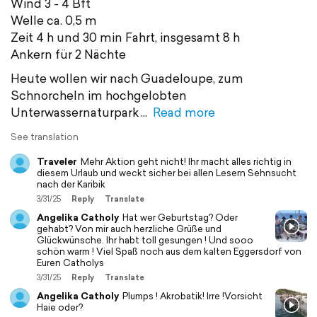
Wind 3 - 4 Bft
Welle ca. 0,5 m
Zeit 4 h und 30 min Fahrt, insgesamt 8 h
Ankern für 2 Nächte
Heute wollen wir nach Guadeloupe, zum
Schnorcheln im hochgelobten
Unterwassernaturpark
Read more
See translation
Traveler
Mehr Aktion geht nicht! Ihr macht alles richtig in
diesem Urlaub und weckt sicher bei allen Lesern Sehnsucht
nach der Karibik
3/31/25
Reply
Translate
Angelika Catholy
Hat wer Geburtstag? Oder
gehabt? Von mir auch herzliche Grüße und
Glückwünsche. Ihr habt toll gesungen ! Und sooo
schön warm ! Viel Spaß noch aus dem kalten Eggersdorf von
Euren Catholys
3/31/25
Reply
Translate
Angelika Catholy
Plumps ! Akrobatik! Irre !Vorsicht
Haie oder?