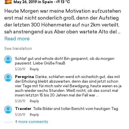
May 26, 2019 in Spain ⋅ ⛅ 13 °C
Heute Morgen war meine Motivation aufzustehen
erst mal nicht sonderlich groß, denn der Aufstieg
der letzten 300 Höhenmeter auf nur 2km verteilt,
sah anstrengend aus Aber oben wartete Alto del
Read more
See translation
Schlaf gut und erhole dich! Bin gespannt, ob du morgen
pausierst. Liebe Grüße FrauB
5/26/19
Reply
Peregrina
Danke, schlafen werd ich sicherlich gut, das mit
der Erholung bleibt abzuwarten, denn das sind jetzt schon
vier Tage mit für mich sehr viel Bewdgung, heute waren es ja
auch wieder sechs Stunden. Weiß nicht, ob das sonst mal
inxen letztzn 15 bis 20 Jahren mal der Fall war ...
5/26/19
Reply
Traveler
Tolle Bilder und toller Bericht vom heutigen Tag.
5/26/19
Reply
4 more comments