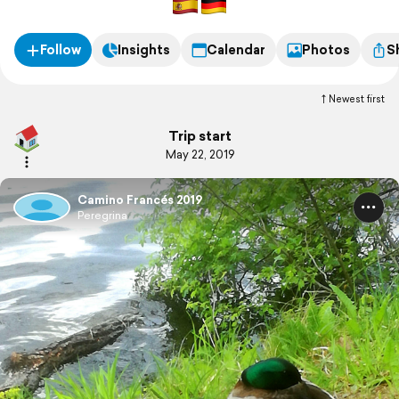
Follow
Insights
Calendar
Photos
S
Newest first
Trip start
May 22, 2019
Camino Francés 2019
Peregrina