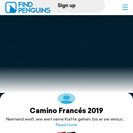
Sign up
Log in
Home
Print a book
Flyover video
Explore
Camino Francés 2019
Support
Niemand weiß, wie weit seine Kräfte gehen, bis er sie versucht
Read more
hat.