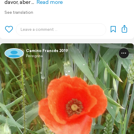
davor, aber
Read more
See translation
Camino Francés 2019
Peregrina