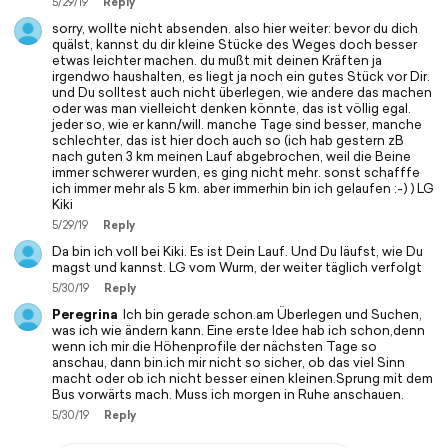
5/29/19
Reply
sorry, wollte nicht absenden. also hier weiter: bevor du dich
quälst, kannst du dir kleine Stücke des Weges doch besser
etwas leichter machen. du mußt mit deinen Kräften ja
irgendwo haushalten, es liegt ja noch ein gutes Stück vor Dir.
und Du solltest auch nicht überlegen, wie andere das machen
oder was man vielleicht denken könnte, das ist völlig egal.
jeder so, wie er kann/will. manche Tage sind besser, manche
schlechter, das ist hier doch auch so (ich hab gestern zB
nach guten 3 km meinen Lauf abgebrochen, weil die Beine
immer schwerer wurden, es ging nicht mehr. sonst schafffe
ich immer mehr als 5 km. aber immerhin bin ich gelaufen :-) ) LG
Kiki
5/29/19
Reply
Da bin ich voll bei Kiki. Es ist Dein Lauf. Und Du läufst, wie Du
magst und kannst. LG vom Wurm, der weiter täglich verfolgt
5/30/19
Reply
Peregrina
Ich bin gerade schon.am Überlegen und Suchen,
was ich wie ändern kann. Eine erste Idee hab ich schon,denn
wenn ich mir die Höhenprofile der nächsten Tage so
anschau, dann bin.ich mir nicht so sicher, ob das viel Sinn
macht oder ob ich nicht besser einen kleinen.Sprung mit dem
Bus vorwärts mach. Muss ich morgen in Ruhe anschauen.
5/30/19
Reply