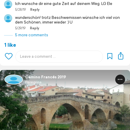
Ich wunsche dir eine gute Zeit auf deinem Weg. LG Ele
5/28/19
Reply
wunderschön! trotz Beschwernissen wünsche ich viel von
dem Schönen, immer wieder :) U
5/29/19
Reply
5 more comments
1 like
Camino Francés 2019
Peregrina