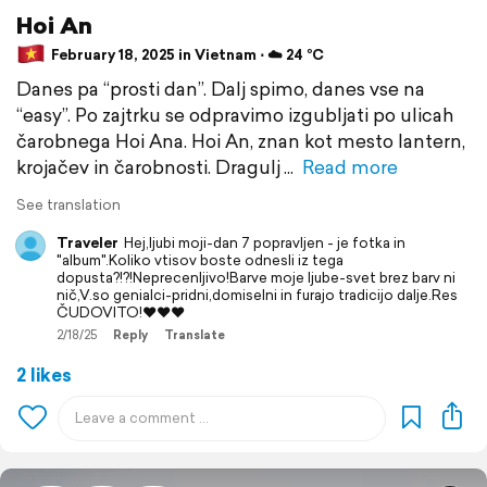
Hoi An
February 18, 2025 in Vietnam ⋅ ☁️ 24 °C
Danes pa “prosti dan”. Dalj spimo, danes vse na
“easy”. Po zajtrku se odpravimo izgubljati po ulicah
čarobnega Hoi Ana. Hoi An, znan kot mesto lantern,
krojačev in čarobnosti. Dragulj
Read more
See translation
Traveler
Hej,ljubi moji-dan 7 popravljen - je fotka in
"album".Koliko vtisov boste odnesli iz tega
dopusta?!?!Neprecenljivo!Barve moje ljube-svet brez barv ni
nič,V.so genialci-pridni,domiselni in furajo tradicijo dalje.Res
ČUDOVITO!❤️❤️❤️
2/18/25
Reply
Translate
2 likes