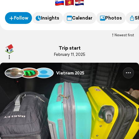
Follow
Insights
Calendar
Photos
S
Newest first
Trip start
February 11, 2025
Vietnam 2025