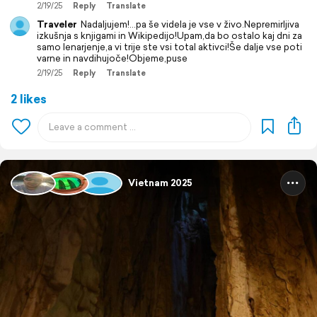
2/19/25
Reply
Translate
Traveler
Nadaljujem!...pa še videla je vse v živo.Nepremirljiva
izkušnja s knjigami in Wikipedijo!Upam,da bo ostalo kaj dni za
samo lenarjenje,a vi trije ste vsi total aktivci!Še dalje vse poti
varne in navdihujoče!Objeme,puse
2/19/25
Reply
Translate
2 likes
Vietnam 2025