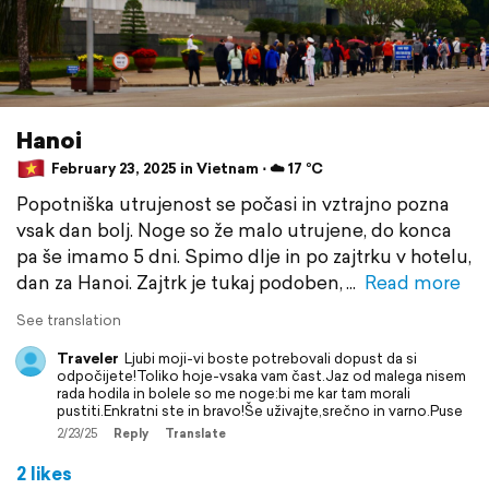
Hanoi
February 23, 2025 in Vietnam ⋅ ☁️ 17 °C
Popotniška utrujenost se počasi in vztrajno pozna
vsak dan bolj. Noge so že malo utrujene, do konca
pa še imamo 5 dni. Spimo dlje in po zajtrku v hotelu,
dan za Hanoi. Zajtrk je tukaj podoben,
Read more
See translation
Traveler
Ljubi moji-vi boste potrebovali dopust da si
odpočijete!Toliko hoje-vsaka vam čast.Jaz od malega nisem
rada hodila in bolele so me noge:bi me kar tam morali
pustiti.Enkratni ste in bravo!Še uživajte,srečno in varno.Puse
2/23/25
Reply
Translate
2 likes