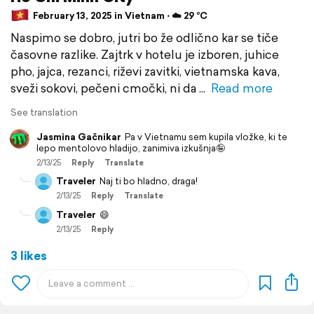
February 13, 2025 in Vietnam ⋅ ☁️ 29 °C
Naspimo se dobro, jutri bo že odlično kar se tiče
časovne razlike. Zajtrk v hotelu je izboren, juhice
pho, jajca, rezanci, riževi zavitki, vietnamska kava,
sveži sokovi, pečeni cmočki, ni da
Read more
See translation
Jasmina Gačnikar
Pa v Vietnamu sem kupila vložke, ki te
lepo mentolovo hladijo, zanimiva izkušnja🤪
2/13/25
Reply
Translate
Traveler
Naj ti bo hladno, draga!
2/13/25
Reply
Translate
Traveler
😄
2/13/25
Reply
3 likes