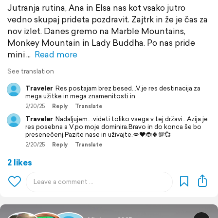
Jutranja rutina, Ana in Elsa nas kot vsako jutro
vedno skupaj prideta pozdravit. Zajtrk in že je čas za
nov izlet. Danes gremo na Marble Mountains,
Monkey Mountain in Lady Buddha. Po nas pride
mini
Read more
See translation
Traveler
Res postajam brez besed...V.je res destinacija za
mega užitke in mega znamenitosti in
2/20/25
Reply
Translate
Traveler
Nadaljujem....videti toliko vsega v tej državi...Azija je
res posebna a V.po moje dominira.Bravo in do konca še bo
presenečenj.Pazite nase in uživajte.💋❤️🐞🍀💯💞
2/20/25
Reply
Translate
2 likes