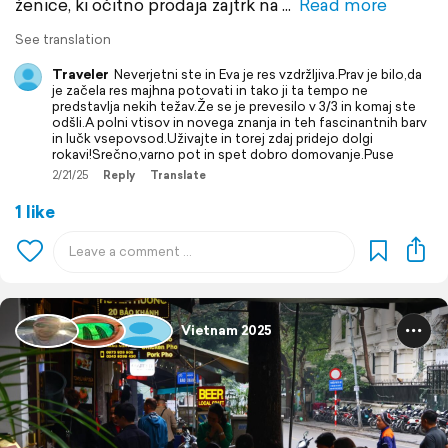
ženice, ki očitno prodaja zajtrk na
Read more
See translation
Traveler
Neverjetni ste in Eva je res vzdržljiva.Prav je bilo,da
je začela res majhna potovati in tako ji ta tempo ne
predstavlja nekih težav.Že se je prevesilo v 3/3 in komaj ste
odšli.A polni vtisov in novega znanja in teh fascinantnih barv
in lučk vsepovsod.Uživajte in torej zdaj pridejo dolgi
rokavi!Srečno,varno pot in spet dobro domovanje.Puse
2/21/25
Reply
Translate
1 like
Vietnam 2025