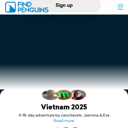
Sign up
Log in
Home
Print a book
Flyover video
Explore
Support
Vietnam 2025
A 18-day adventure by cerotravels, Jasmina & Eva
Read more