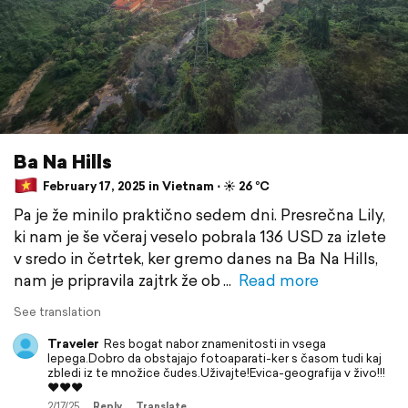
Ba Na Hills
February 17, 2025 in Vietnam ⋅ ☀️ 26 °C
Pa je že minilo praktično sedem dni. Presrečna Lily,
ki nam je še včeraj veselo pobrala 136 USD za izlete
v sredo in četrtek, ker gremo danes na Ba Na Hills,
nam je pripravila zajtrk že ob
Read more
See translation
Traveler
Res bogat nabor znamenitosti in vsega
lepega.Dobro da obstajajo fotoaparati-ker s časom tudi kaj
zbledi iz te množice čudes.Uživajte!Evica-geografija v živo!!!
❤️❤️❤️
2/17/25
Reply
Translate