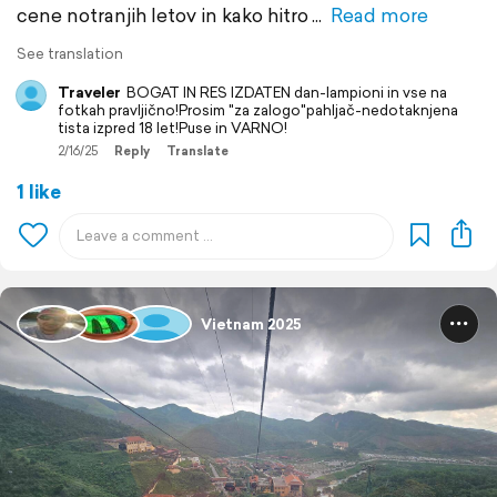
cene notranjih letov in kako hitro
Read more
See translation
Traveler
BOGAT IN RES IZDATEN dan-lampioni in vse na
fotkah pravljično!Prosim "za zalogo"pahljač-nedotaknjena
tista izpred 18 let!Puse in VARNO!
2/16/25
Reply
Translate
1 like
Vietnam 2025