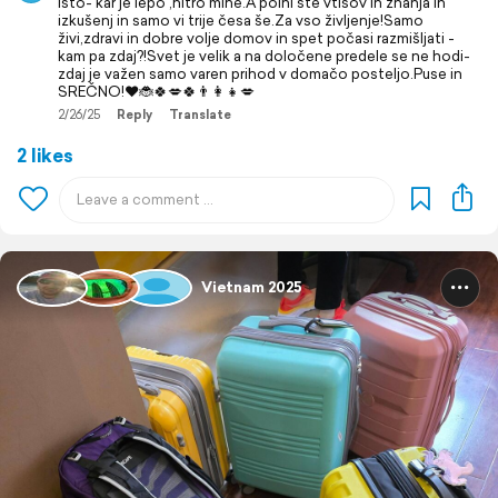
isto- kar je lepo ,hitro mine.A polni ste vtisov in znanja in
izkušenj in samo vi trije česa še.Za vso življenje!Samo
živi,zdravi in dobre volje domov in spet počasi razmišljati -
kam pa zdaj?!Svet je velik a na določene predele se ne hodi-
zdaj je važen samo varen prihod v domačo posteljo.Puse in
SREČNO!❤️🐞🍀💋🍀👨‍👩‍👧💋
2/26/25
Reply
Translate
2 likes
Vietnam 2025