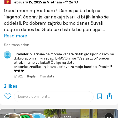
February 15, 2025 in Vietnam ⋅ ⛅ 26 °C
Good morning Vietnam ! Danes pa bo bolj na
“lagano”, čeprav je kar nekaj stvari, ki bi jih lahko še
oddelali. Po dobrem zajtrku bomo danes čuvali
noge in danes bo Grab taxi tisti, ki bo pomagal
Read more
See translation
Traveler
Vietnam-ne morem verjeti-tistih grozljivih časov se
dobro spomnim -in zdaj....BRAVO in še "Vse za Evo!".Srečen
otrok-niti ne ve kako!!!Če kje najdete
priponko,značko...njihove zastave za mojo baretko-Prosim!!!
❤️❤️❤️
2/15/25
Reply
Translate
2 likes
Vietnam 2025