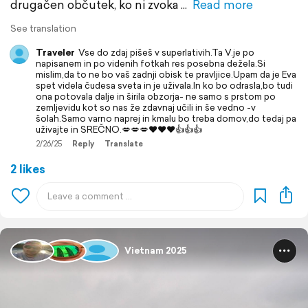
drugačen občutek, ko ni zvoka
Read more
See translation
Traveler
Vse do zdaj pišeš v superlativih.Ta V.je po
napisanem in po videnih fotkah res posebna dežela.Si
mislim,da to ne bo vaš zadnji obisk te pravljice.Upam da je Eva
spet videla čudesa sveta in je uživala.In ko bo odrasla,bo tudi
ona potovala dalje in širila obzorja- ne samo s prstom po
zemljevidu kot so nas že zdavnaj učili in še vedno -v
šolah.Samo varno naprej in kmalu bo treba domov,do tedaj pa
uživajte in SREČNO.💋💋💋❤️❤️❤️👍👍👍
2/26/25
Reply
Translate
2 likes
Vietnam 2025