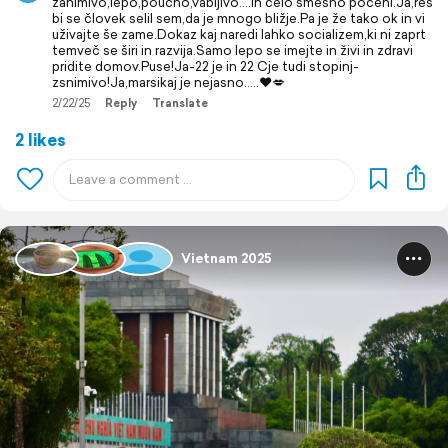
zanimivo,lepo,poučno,vabljivo....in celo smešno poceni.Ja,res
bi se človek selil sem,da je mnogo bližje.Pa je že tako ok in vi
uživajte še zame.Dokaz kaj naredi lahko socializem,ki ni zaprt
temveč se širi in razvija.Samo lepo se imejte in živi in zdravi
pridite domov.Puse!Ja-22 je in 22 Cje tudi stopinj-
zsnimivo!Ja,marsikaj je nejasno.....❤️💋
2/22/25
Reply
Translate
2 likes
Vietnam 2025