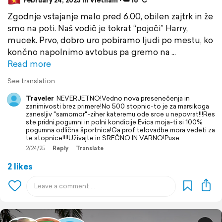
February 24, 2025 in Vietnam ⋅ ☁️ 16 °C
Zgodnje vstajanje malo pred 6.00, obilen zajtrk in že
smo na poti. Naš vodič je tokrat “pojoči” Harry,
mucek. Prvo, dobro uro pobiramo ljudi po mestu, ko
končno napolnimo avtobus pa gremo na
Read more
See translation
Traveler
NEVERJETNO!Vedno nova presenečenja in
zanimivosti brez primere!No 500 stopnic-to je za marsikoga
zanesljiv "samomor"-ziher kateremu ode srce u nepovrat!!!Res
ste pridni,pogumni in polni kondicije.Evica moja-ti si 100%
pogumna odlična športnica!Ga.prof.telovadbe mora vedeti za
te stopnice!!!!Uživajte in SREČNO IN VARNO!Puse
2/24/25
Reply
Translate
2 likes