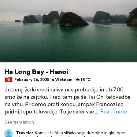
Ha Long Bay - Hanoi
February 26, 2025 in Vietnam ⋅ ☁️ 18 °C
Jutranji žarki sredi zaliva nas prebudijo in ob 7.00
smo že na zajtrku. Pred tem pa še Tai Chi telovadba
na vrhu. Pridemo proti koncu, ampak Francozi so
pridni, lepo telovadijo. Tu je sicer vse
Read more
See translation
Traveler
Komaj ste šli in slišalo se je dooolgo in glej-spet