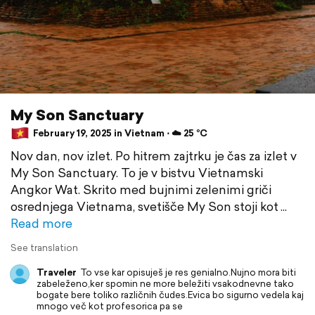
My Son Sanctuary
February 19, 2025 in Vietnam ⋅ ☁️ 25 °C
Nov dan, nov izlet. Po hitrem zajtrku je čas za izlet v
My Son Sanctuary. To je v bistvu Vietnamski
Angkor Wat. Skrito med bujnimi zelenimi griči
osrednjega Vietnama, svetišče My Son stoji kot
Read more
See translation
Traveler
To vse kar opisuješ je res genialno.Nujno mora biti
zabeleženo,ker spomin ne more beležiti vsakodnevne tako
bogate bere toliko različnih čudes.Evica bo sigurno vedela kaj
mnogo več kot profesorica pa se