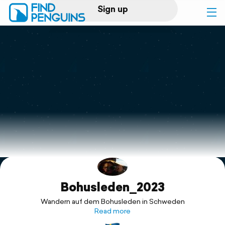
Sign up
Log in
Home
Print a book
Flyover video
Explore
Bohusleden_2023
Support
Wandern auf dem Bohusleden in Schweden
Read more