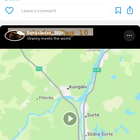
Bohusleden_2023
Granny meets the world