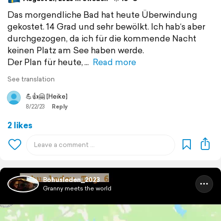
Das morgendliche Bad hat heute Überwindung
gekostet. 14 Grad und sehr bewölkt. Ich hab‘s aber
durchgezogen, da ich für die kommende Nacht
keinen Platz am See haben werde.
Der Plan für heute,
Read more
See translation
💪👍🤗 [Heike]
8/22/23
Reply
2 likes
Bohusleden_2023
Granny meets the world