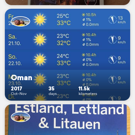
Oman
2017
35
11.5k
Oct–Nov
days
kilometers