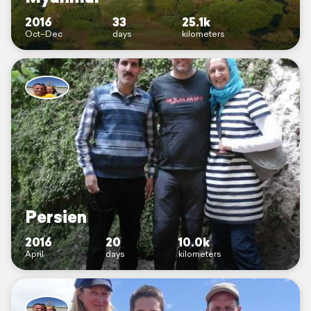
2016
33
25.1k
Oct–Dec
days
kilometers
Persien
2016
20
10.0k
April
days
kilometers