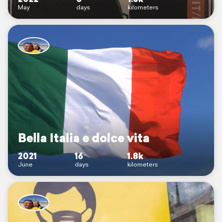
May
days
kilometers
Bella Italia e dolce vita
2021
16
1.8k
June
days
kilometers