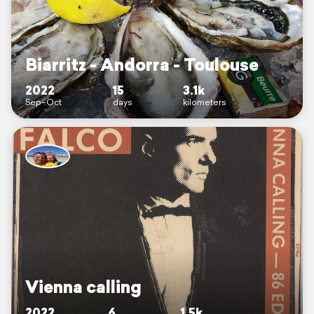
Biarritz - Andorra - Toulouse
2022
15
3.1k
Sep–Oct
days
kilometers
Vienna calling
2022
6
1.5k