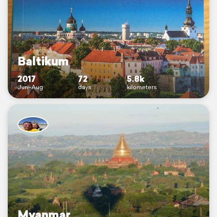
Baltikum
2017
72
5.8k
Jun–Aug
days
kilometers
Myanmar