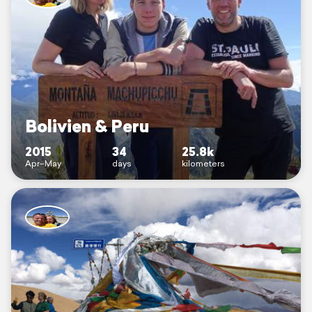
Bolivien & Peru
2015
34
25.8k
Apr–May
days
kilometers