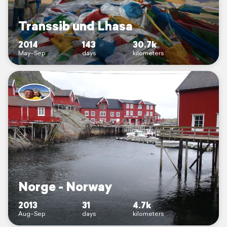
Transsib und Lhasa
2014
143
30.7k
May–Sep
days
kilometers
Norge - Norway
2013
31
4.7k
Aug–Sep
days
kilometers