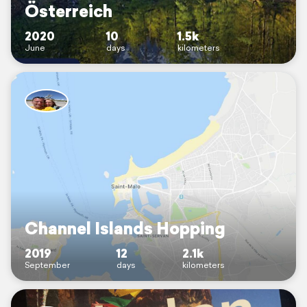
Österreich
2020
10
1.5k
June
days
kilometers
Channel Islands Hopping
2019
12
2.1k
September
days
kilometers