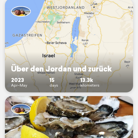
Über den Jordan und zurück
2023
15
13.3k
Apr–May
days
kilometers