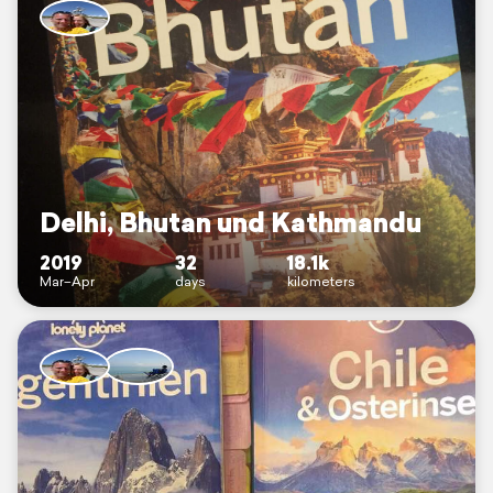
Delhi, Bhutan und Kathmandu
2019
32
18.1k
Mar–Apr
days
kilometers