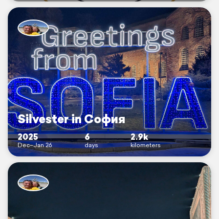
Silvester in София
2025
6
2.9k
Dec–Jan 26
days
kilometers