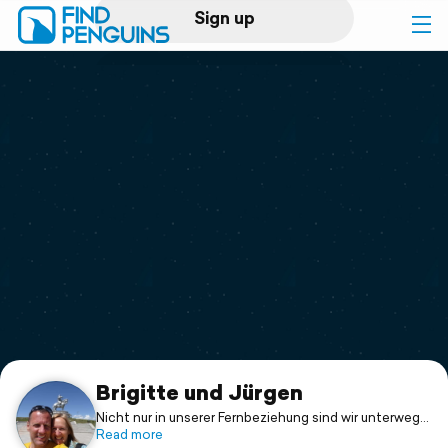
Sign up
Log in
Home
Print a book
Flyover video
Explore
Support
Brigitte und Jürgen
Nicht nur in unserer Fernbeziehung sind wir unterwegs,
sondern auch um unseren geistigen Horizont durch
Read more