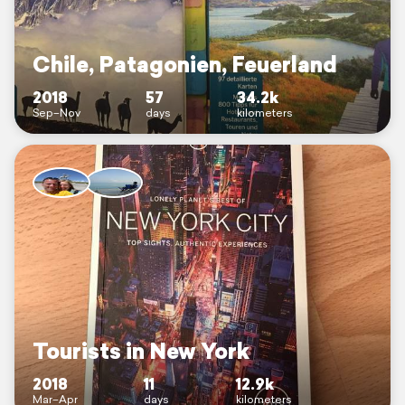
Chile, Patagonien, Feuerland
2018
57
34.2k
Sep–Nov
days
kilometers
Tourists in New York
2018
11
12.9k
Mar–Apr
days
kilometers