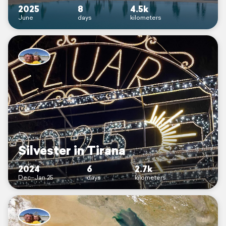
2025
8
4.5k
June
days
kilometers
Silvester in Tirana
2024
6
2.7k
Dec–Jan 25
days
kilometers