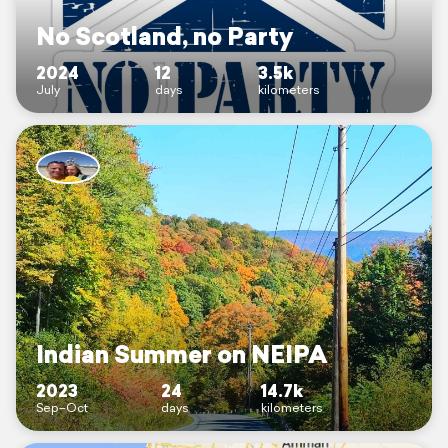
No Scotland, no Party
2024
12
3.5k
July
days
kilometers
Indian Summer on NEIPA
2023
24
14.7k
Sep–Oct
days
kilometers