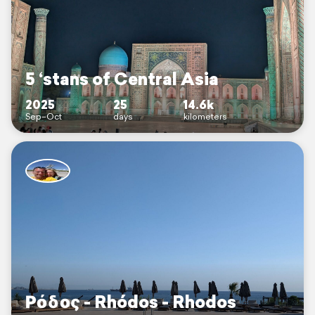
5 ‘stans of Central Asia
2025
25
14.6k
Sep–Oct
days
kilometers
Ρόδος - Rhódos - Rhodos