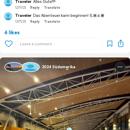
Traveler
Alles Gute!!!!
12/11/23
Reply
Translate
Traveler
Das Abenteuer kann beginnen! 💪🏽👍🏾
12/11/23
Reply
Translate
6 likes
2024 Südamerika