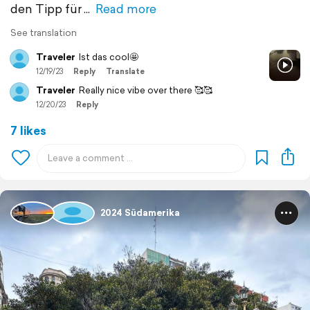
den Tipp für
Read more
See translation
Traveler
Ist das cool🤩
12/19/23
Reply
Translate
Traveler
Really nice vibe over there 🥰🥰
12/20/23
Reply
7 likes
2024 Südamerika