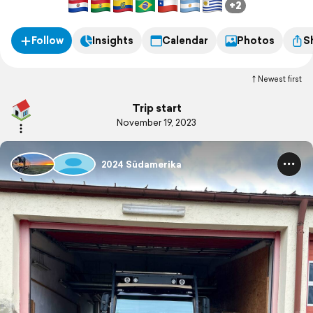
+2
Follow
Insights
Calendar
Photos
S
Newest first
Trip start
November 19, 2023
2024 Südamerika