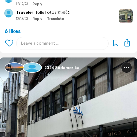
12/12/23
Reply
Traveler
Tolle Fotos 👏🏼🥰
12/15/23
Reply
Translate
6 likes
2024 Südamerika