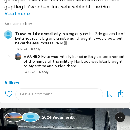
gepflegt. Zwischendrin, sehr schlicht, die Gruft
Read more
See translation
Traveler
Like a small city in a big city isn’t ….? de gravesite of
Evita not really big or dramatic as I thought it would be … but
nevertheless impressive 🙏🏼
12/27/23
Reply
MAN450
Evita was initially buried in Italy to keep her out
of the hands of the military. Her body was later brought
to Argentina and buried there.
12/27/23
Reply
5 likes
2024 Südamerika