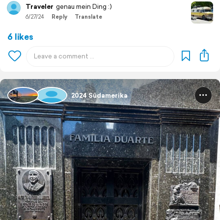
Traveler
genau mein Ding :)
6/27/24
Reply
Translate
6 likes
2024 Südamerika