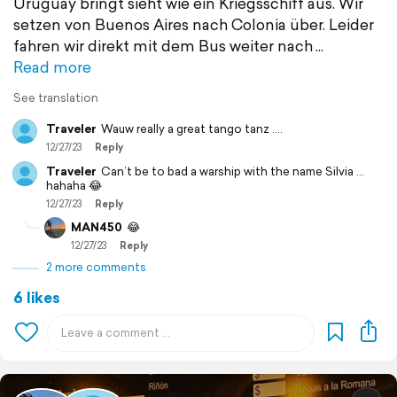
Uruguay bringt sieht wie ein Kriegsschiff aus. Wir
setzen von Buenos Aires nach Colonia über. Leider
fahren wir direkt mit dem Bus weiter nach
Read more
See translation
Traveler
Wauw really a great tango tanz ….
12/27/23
Reply
Traveler
Can’t be to bad a warship with the name Silvia …
hahaha 😂
12/27/23
Reply
MAN450
😂
12/27/23
Reply
2 more comments
6 likes