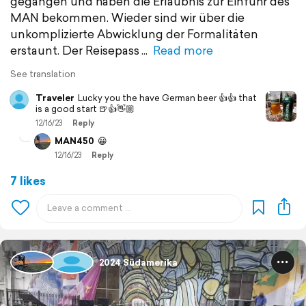
gegangen und haben die Erlaubnis zur Einfuhr des
MAN bekommen. Wieder sind wir über die
unkomplizierte Abwicklung der Formalitäten
erstaunt. Der Reisepass
Read more
See translation
Traveler
Lucky you the have German beer 👍👍 that
is a good start 🍺👍👋🏼
12/16/23
Reply
MAN450
😀
12/16/23
Reply
7 likes
2024 Südamerika