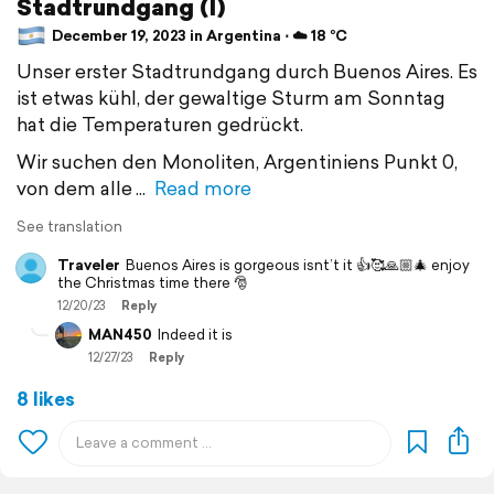
Stadtrundgang (I)
December 19, 2023 in Argentina ⋅ ☁️ 18 °C
Unser erster Stadtrundgang durch Buenos Aires. Es
ist etwas kühl, der gewaltige Sturm am Sonntag
hat die Temperaturen gedrückt.
Wir suchen den Monoliten, Argentiniens Punkt 0,
von dem alle
Read more
See translation
Traveler
Buenos Aires is gorgeous isnt’t it 👍🥰🙏🏼🎄 enjoy
the Christmas time there 🎅
12/20/23
Reply
MAN450
Indeed it is
12/27/23
Reply
8 likes