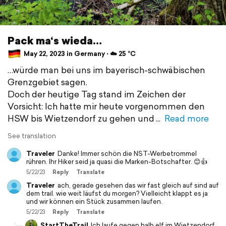
Pack ma‘s wieda…
May 22, 2023 in Germany ⋅ ☁️ 25 °C
…würde man bei uns im bayerisch-schwäbischen
Grenzgebiet sagen.
Doch der heutige Tag stand im Zeichen der
Vorsicht: Ich hatte mir heute vorgenommen den
HSW bis Wietzendorf zu gehen und
Read more
See translation
Traveler
Danke! Immer schön die NST-Werbetrommel
rühren. Ihr Hiker seid ja quasi die Marken-Botschafter. 😊👍
5/22/23
Reply
Translate
Traveler
ach, gerade gesehen das wir fast gleich auf sind auf
dem trail. wie weit läufst du morgen? Vielleicht klappt es ja
und wir können ein Stück zusammen laufen.
5/22/23
Reply
Translate
StartTheTrail
Ich laufe gegen halb elf im Wietzendorf