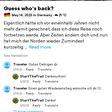
Guess who‘s back?
May 14, 2023 in Germany ⋅ ☁️ 21 °C
Eigentlich hätte ich vor eineinhalb Jahren nicht
mehr damit gerechnet, dass ich diese Reise noch
fortsetzen werde. Aber Zeiten ändern dich und nun
hat mich der Norden wieder. Zumindest
kurzzeitig:
Read more
See translation
Traveler
Gutes Gelingen 👍
5/14/23
Reply
Translate
StartTheTrail
Dankeschön!
5/16/23
Reply
Translate
Traveler
Einen guten Wiedereinstieg wünsche ich dir 👍🏻
5/14/23
Reply
Translate
StartTheTrail
Danke!
5/16/23
Reply
Translate
20 more comments