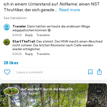
ich in einem Unterstand auf ‚NoName‘, einen NST
ThruHiker, der sich gerade
Read more
See translation
Traveler
Dann hätten wir heute die endlosen Wege
wegquatschen können 😅
5/24/23
Reply
Translate
StartTheTrail
Das stimmt. Der HSW macht einen Abschied
nicht schwer. Die letzten Kilometer nach Celle werden
wieder erträglicher.
5/24/23
Reply
Translate
28 likes
Auf dem NST durch die Republik
StartTheTrail