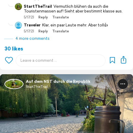
StartTheTrail
Vermutlich blühen da auch die
Touristenmassen auf! Sieht aber bestimmt klasse aus.
5/17/23
Reply
Translate
Traveler
Klar, ein paar Leute mehr. Aber toll👍
5/17/23
Reply
Translate
4 more comments
30 likes
Auf dem NST durch die Republik
StartTheTrail