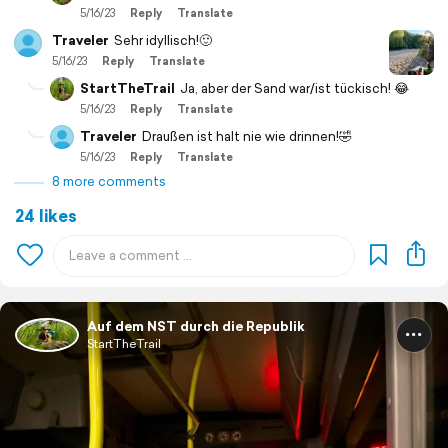
5/16/23
Reply
Translate
Traveler
Sehr idyllisch!🙂
5/16/23
Reply
Translate
StartTheTrail
Ja, aber der Sand war/ist tückisch! 😂
5/16/23
Reply
Translate
Traveler
Draußen ist halt nie wie drinnen!🤣
5/16/23
Reply
Translate
8 more comments
24 likes
Auf dem NST durch die Republik
StartTheTrail