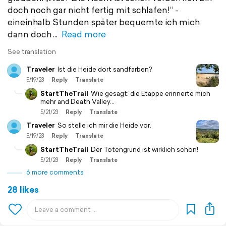
doch noch gar nicht fertig mit schlafen!“ -
eineinhalb Stunden später bequemte ich mich
dann doch
Read more
See translation
Traveler
Ist die Heide dort sandfarben?
5/19/23
Reply
Translate
StartTheTrail
Wie gesagt: die Etappe erinnerte mich
mehr and Death Valley…
5/21/23
Reply
Translate
Traveler
So stelle ich mir die Heide vor.
5/19/23
Reply
Translate
StartTheTrail
Der Totengrund ist wirklich schön!
5/21/23
Reply
Translate
6 more comments
28 likes