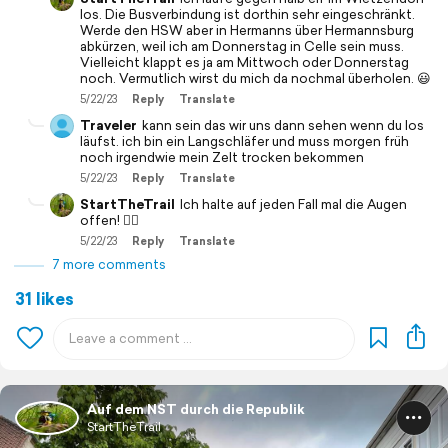
los. Die Busverbindung ist dorthin sehr eingeschränkt.
Werde den HSW aber in Hermanns über Hermannsburg
abkürzen, weil ich am Donnerstag in Celle sein muss.
Vielleicht klappt es ja am Mittwoch oder Donnerstag
noch. Vermutlich wirst du mich da nochmal überholen. 😃
5/22/23
Reply
Translate
Traveler
kann sein das wir uns dann sehen wenn du los
läufst. ich bin ein Langschläfer und muss morgen früh
noch irgendwie mein Zelt trocken bekommen
5/22/23
Reply
Translate
StartTheTrail
Ich halte auf jeden Fall mal die Augen
offen! 👌🏻
5/22/23
Reply
Translate
7 more comments
31 likes
Auf dem NST durch die Republik
StartTheTrail