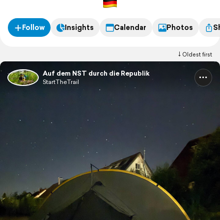
Deshalb wandere ich den NST nun häppchenweise als
Section-ThruHike!
Follow
Insights
Calendar
Photos
S
Oldest first
Auf dem NST durch die Republik
StartTheTrail