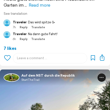
Garten im
Read more
See translation
Traveler
Das wird spitze 🥳
7h
Reply
Translate
Traveler
Na dann gute Fahrt!
6h
Reply
Translate
7 likes
Auf dem NST durch die Republik
StartTheTrail