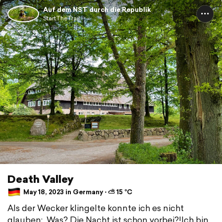
Auf dem NST durch die Republik
StartTheTrail
Death Valley
May 18, 2023 in Germany ⋅ ⛅ 15 °C
Als der Wecker klingelte konnte ich es nicht
glauben: „Was? Die Nacht ist schon vorbei?!Ich bin