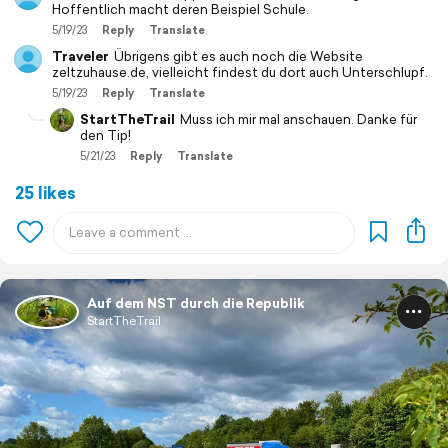
Hoffentlich macht deren Beispiel Schule.
5/19/23
Reply
Translate
Traveler
Übrigens gibt es auch noch die Website
zeltzuhause.de, vielleicht findest du dort auch Unterschlupf.
5/19/23
Reply
Translate
StartTheTrail
Muss ich mir mal anschauen. Danke für
den Tip!
5/21/23
Reply
Translate
25 likes
Auf dem NST durch die Republik
StartTheTrail