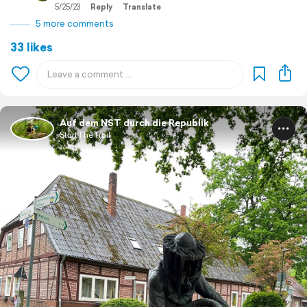
5/25/23
Reply
Translate
5 more comments
33 likes
Auf dem NST durch die Republik
StartTheTrail