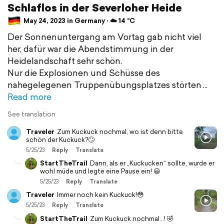
Schlaflos in der Severloher Heide
May 24, 2023 in Germany ⋅ ☁️ 14 °C
Der Sonnenuntergang am Vortag gab nicht viel
her, dafür war die Abendstimmung in der
Heidelandschaft sehr schön.
Nur die Explosionen und Schüsse des
nahegelegenen Truppenübungsplatzes störten
Read more
See translation
Traveler
Zum Kuckuck nochmal, wo ist denn bitte
schön der Kuckuck?🙄
5/25/23
Reply
Translate
StartTheTrail
Dann, als er „Kuckucken“ sollte, wurde er
wohl müde und legte eine Pause ein! 😃
5/25/23
Reply
Translate
Traveler
Immer noch kein Kuckuck!😳
5/25/23
Reply
Translate
StartTheTrail
Zum Kuckuck nochmal…! 🤣