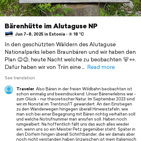
Bärenhütte im Alutaguse NP
Jun 7–8, 2025 in Estonia ⋅ ☀️ 18 °C
In den geschützten Wäldern des Alutaguse
Nationalparks leben Braunbären und wir haben den
Plan 😉😉, heute Nacht welche zu beobachten 🐻 👀.
Dafür haben wir von Triin eine
Read more
See translation
Traveler
Also Bären in der freien Wildbahn beobachten ist
schon einmalig und beeindruckend. Unser Bärenerlebnis war -
zum Glück - nur theoretischer Natur. Im September 2023 sind
wir im Nonstal im Trentino/IT gewandert. An den Einstiegen
zu den Wanderwegen hingegen überall Hinweistafeln, wie
man sich bei einer Begegnung mit Bären richtig verhalten soll
und welche Notrufnummer man anrufen soll. Haben noch
rumgealbert: Na hoffentlich fällt uns das auch alles wieder
ein, wenn uns so ein Meister Petz gegenüber steht. Später in
den Dörfern hingen überall Schriftbänder, die wir damals aber
noch nicht verstanden haben (inzwischen ist mein Italienisch