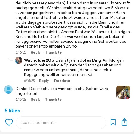
deutlich besser geworden). Haben dann in unserer Unterkunft
nachgegoogelt: Wir sind exakt dort gewandert, wo 5 Monate
zuvor ein junger Einheimischer beim Joggen von einer Bärin
angefallen und tödlich verletzt wurde. Und auf den Plakaten
wurde dagegen protestiert, dass sich um die Bärin und ihren
weiteren Verbleib sehr gesorgt wurde, um die Familie des
Toten aber eben nicht - Andrea Papi war 26 Jahre alt, einziges
Kind und Hoferbe. Die Bärin war wohl schon länger bekannt
für aggressive Verhaltensweisen, sogar eine Schwester des
bayerischen Problembären Bruno.
6/16/25
Reply
Translate
Wacholder2Go
Das ist ja ein dolles Ding. Am Morgen
danach haben wir die Spuren der Nacht gesehen und
immer wieder umhergeschaut, denn eine direkte
Begegnung wollten wir auch nicht 😊
6/16/25
Reply
Translate
Danke. Das macht das Erinnern leicht. Schön wars.
[Inge Beller]
6/16/25
Reply
Translate
5 likes