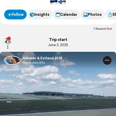
Follow
Insights
Calendar
Photos
S
Newest first
Trip start
June 3, 2025
Helsinki & Estland 2025
Wacholder2Go