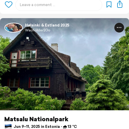
Helsinki & Estland 2025
Wacholder2Go
Matsalu Nationalpark
Jun 9–11, 2025 in Estonia ⋅ 🌧 13 °C