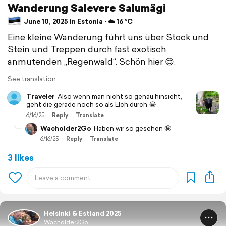
Wanderung Salevere Salumägi
June 10, 2025 in Estonia ⋅ ☁️ 16 °C
Eine kleine Wanderung führt uns über Stock und
Stein und Treppen durch fast exotisch
anmutenden „Regenwald“. Schön hier 😊.
See translation
Traveler
Also wenn man nicht so genau hinsieht,
geht die gerade noch so als Elch durch 😂
6/16/25
Reply
Translate
Wacholder2Go
Haben wir so gesehen 🤪
6/16/25
Reply
Translate
3 likes
Helsinki & Estland 2025
Wacholder2Go