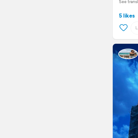
See trans
5 likes