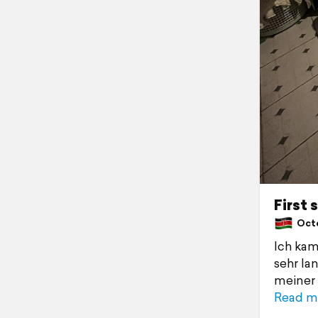
First 
Octob
Ich kam
sehr la
meiner 
Read m