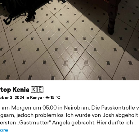
stop Kenia 🇰🇪
er 3, 2024 in Kenya ⋅ ☁️ 15 °C
 am Morgen um 05:00 in Nairobi an. Die Passkontrolle v
ngsam, jedoch problemlos. Ich wurde von Josh abgeholt
ersten „Gastmutter“ Angela gebracht. Hier durfte ich
ore