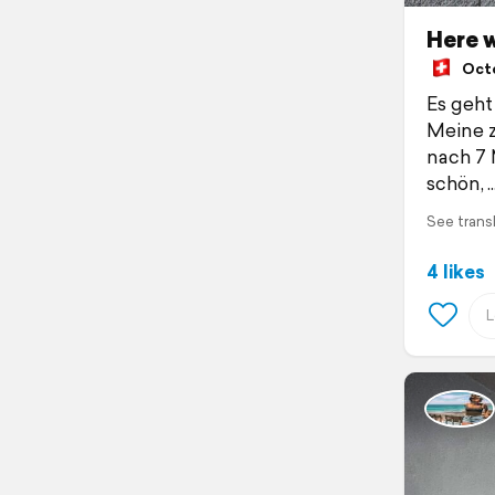
Here 
Octob
Es geht
Meine z
nach 7
schön,
See trans
4 likes