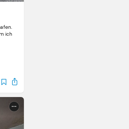
afen.
m ich