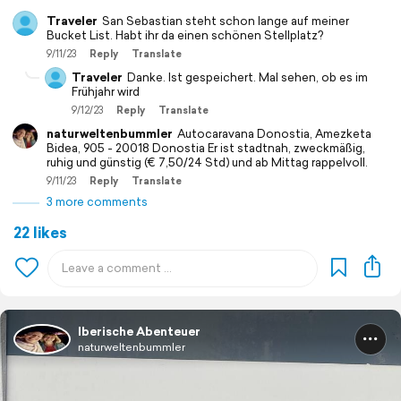
Traveler
San Sebastian steht schon lange auf meiner
Bucket List. Habt ihr da einen schönen Stellplatz?
9/11/23
Reply
Translate
Traveler
Danke. Ist gespeichert. Mal sehen, ob es im
Frühjahr wird
9/12/23
Reply
Translate
naturweltenbummler
Autocaravana Donostia, Amezketa
Bidea, 905 - 20018 Donostia Er ist stadtnah, zweckmäßig,
ruhig und günstig (€ 7,50/24 Std) und ab Mittag rappelvoll.
9/11/23
Reply
Translate
3 more comments
22 likes
Iberische Abenteuer
naturweltenbummler