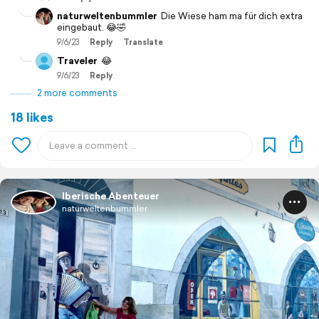
naturweltenbummler
Die Wiese ham ma für dich extra
eingebaut. 😂🤣
9/6/23
Reply
Translate
Traveler
😂
9/6/23
Reply
2 more comments
18 likes
Iberische Abenteuer
naturweltenbummler