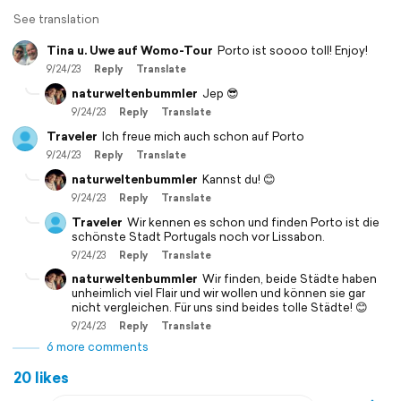
See translation
Tina u. Uwe auf Womo-Tour
Porto ist soooo toll! Enjoy!
9/24/23
Reply
Translate
naturweltenbummler
Jep 😎
9/24/23
Reply
Translate
Traveler
Ich freue mich auch schon auf Porto
9/24/23
Reply
Translate
naturweltenbummler
Kannst du! 😊
9/24/23
Reply
Translate
Traveler
Wir kennen es schon und finden Porto ist die
schönste Stadt Portugals noch vor Lissabon.
9/24/23
Reply
Translate
naturweltenbummler
Wir finden, beide Städte haben
unheimlich viel Flair und wir wollen und können sie gar
nicht vergleichen. Für uns sind beides tolle Städte! 😊
9/24/23
Reply
Translate
6 more comments
20 likes