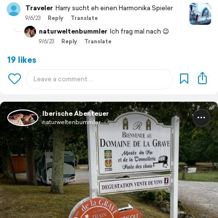
Traveler
Harry sucht eh einen Harmonika Spieler
9/6/23
Reply
Translate
naturweltenbummler
Ich frag mal nach 😉
9/6/23
Reply
Translate
19 likes
Iberische Abenteuer
naturweltenbummler