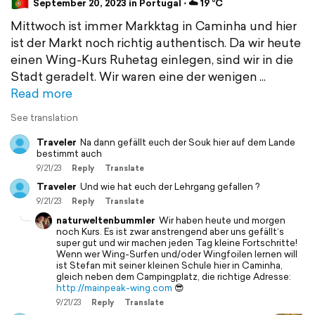
September 20, 2023 in Portugal ⋅ ☁️ 19 °C
Mittwoch ist immer Markktag in Caminha und hier
ist der Markt noch richtig authentisch. Da wir heute
einen Wing-Kurs Ruhetag einlegen, sind wir in die
Stadt geradelt. Wir waren eine der wenigen
Read more
See translation
Traveler
Na dann gefällt euch der Souk hier auf dem Lande
bestimmt auch
9/21/23
Reply
Translate
Traveler
Und wie hat euch der Lehrgang gefallen ?
9/21/23
Reply
Translate
naturweltenbummler
Wir haben heute und morgen
noch Kurs. Es ist zwar anstrengend aber uns gefällt‘s
super gut und wir machen jeden Tag kleine Fortschritte!
Wenn wer Wing-Surfen und/oder Wingfoilen lernen will
ist Stefan mit seiner kleinen Schule hier in Caminha,
gleich neben dem Campingplatz, die richtige Adresse:
http://mainpeak-wing.com
😎
9/21/23
Reply
Translate