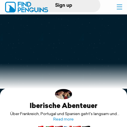
Sign up
Log in
Home
Print a book
Flyover video
Explore
Iberische Abenteuer
Support
Über Frankreich, Portugal und Spanien geht's langsam und
gemütlich bis an die Südspitze Europas, Ziel offen .…
Read more