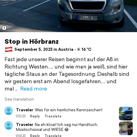
1
Stop in Hörbranz
September 5, 2023 in Austria ⋅ ☀️ 16 °C
Fast jede unserer Reisen beginnt auf der A8 in
Richtung Westen….. und wie man ja weiß, sind hier
tägliche Staus an der Tagesordnung. Deshalb sind
wir gestern erst am Abend losgefahren…. und
mal
Read more
See translation
Traveler
Was für ein herrliches Kennzeichen!
9/5/23
Reply
Translate
Traveler
Na eh kloar! Ich sag nur Handtuch,
Müslischüssal und WIESE 😂
9/6/23
Reply
Translate