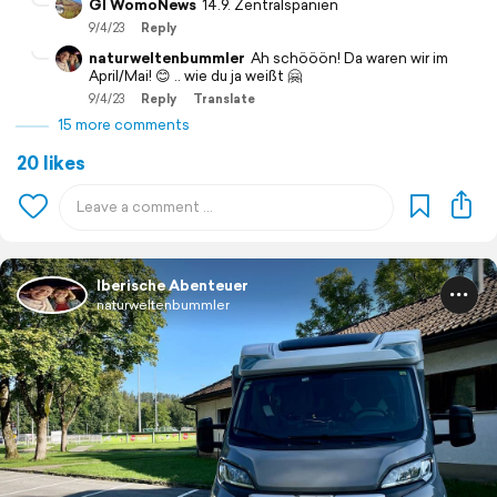
GI WomoNews
14.9. Zentralspanien
9/4/23
Reply
naturweltenbummler
Ah schööön! Da waren wir im
April/Mai! 😊 .. wie du ja weißt 🤗
9/4/23
Reply
Translate
15 more comments
20 likes
Iberische Abenteuer
naturweltenbummler