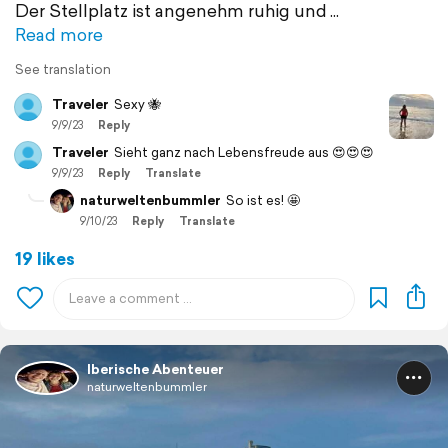
Der Stellplatz ist angenehm ruhig und
Read more
See translation
Traveler
Sexy 🐝
9/9/23
Reply
Traveler
Sieht ganz nach Lebensfreude aus 😍😍😍
9/9/23
Reply
Translate
naturweltenbummler
So ist es! 🤩
9/10/23
Reply
Translate
19 likes
Iberische Abenteuer
naturweltenbummler