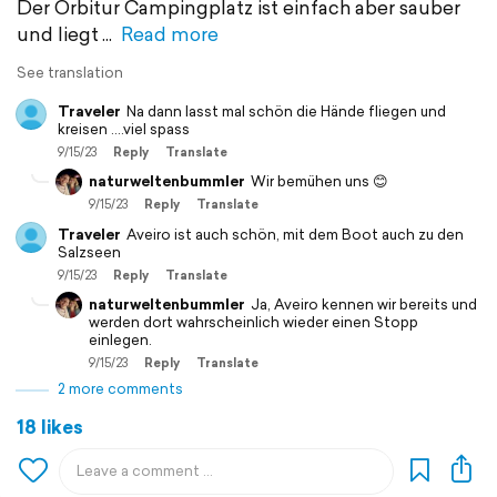
Der Orbitur Campingplatz ist einfach aber sauber
und liegt
Read more
See translation
Traveler
Na dann lasst mal schön die Hände fliegen und
kreisen ….viel spass
9/15/23
Reply
Translate
naturweltenbummler
Wir bemühen uns 😊
9/15/23
Reply
Translate
Traveler
Aveiro ist auch schön, mit dem Boot auch zu den
Salzseen
9/15/23
Reply
Translate
naturweltenbummler
Ja, Aveiro kennen wir bereits und
werden dort wahrscheinlich wieder einen Stopp
einlegen.
9/15/23
Reply
Translate
2 more comments
18 likes