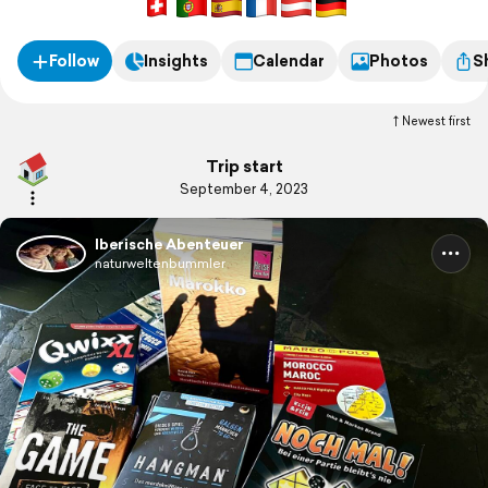
Follow
Insights
Calendar
Photos
S
Newest first
Trip start
September 4, 2023
Iberische Abenteuer
naturweltenbummler