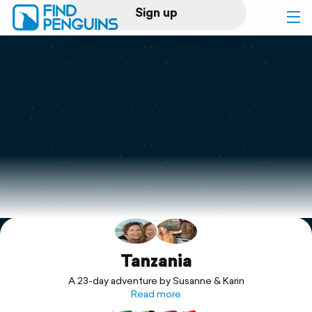
Sign up
Log in
Home
Print a book
Flyover video
Explore
Support
Tanzania
A 23-day adventure by Susanne & Karin
Read more