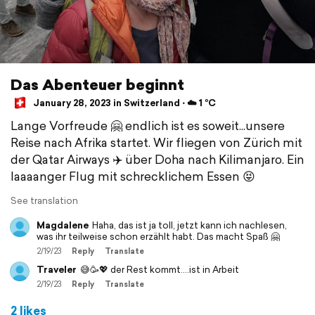
Das Abenteuer beginnt
January 28, 2023 in Switzerland ⋅ ☁️ 1 °C
Lange Vorfreude 🤗 endlich ist es soweit...unsere
Reise nach Afrika startet. Wir fliegen von Zürich mit
der Qatar Airways ✈️ über Doha nach Kilimanjaro. Ein
laaaanger Flug mit schrecklichem Essen 😝
See translation
Magdalene
Haha, das ist ja toll, jetzt kann ich nachlesen,
was ihr teilweise schon erzählt habt. Das macht Spaß 🤗
2/19/23
Reply
Translate
Traveler
😅🥳💖 der Rest kommt....ist in Arbeit
2/19/23
Reply
Translate
2 likes