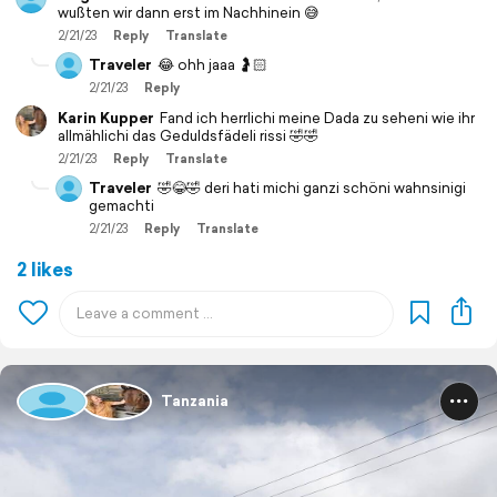
wußten wir dann erst im Nachhinein 😅
2/21/23
Reply
Translate
Traveler
😂 ohh jaaa 🤰🏻
2/21/23
Reply
Karin Kupper
Fand ich herrlichi meine Dada zu seheni wie ihr
allmählichi das Geduldsfädeli rissi 🤣🤣
2/21/23
Reply
Translate
Traveler
🤣😂🤣 deri hati michi ganzi schöni wahnsinigi
gemachti
2/21/23
Reply
Translate
2 likes
Tanzania