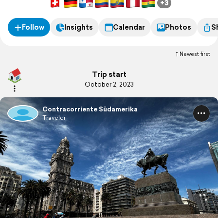
+3
Follow
Insights
Calendar
Photos
S
Newest first
Trip start
October 2, 2023
Contracorriente Südamerika
Traveler