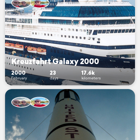
Kreuzfahrt Galaxy 2000
2000
23
17.6k
February
days
kilometers