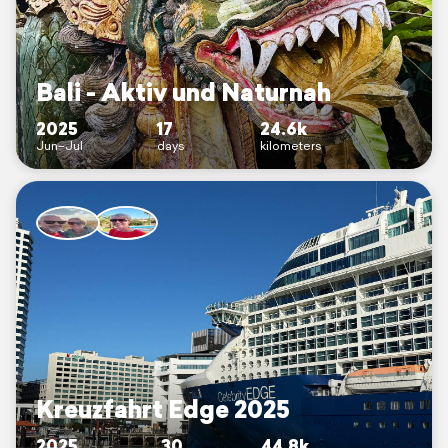
Bali - Aktiv und Naturnah
2025
17
24.6k
Jun–Jul
days
kilometers
Kreuzfahrt Edge 2025
2025
30
44.8k