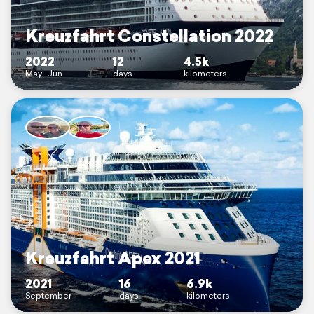
Kreuzfahrt Constellation 2022
2022
12
4.5k
May–Jun
days
kilometers
Kreuzfahrt Apex 2021
2021
16
6.9k
September
days
kilometers