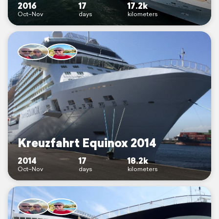
2016
17
17.2k
Oct–Nov
days
kilometers
Kreuzfahrt Equinox 2014
2014
17
18.2k
Oct–Nov
days
kilometers