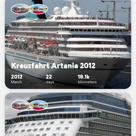
Kreuzfahrt Artania 2012
2012
22
18.1k
March
days
kilometers