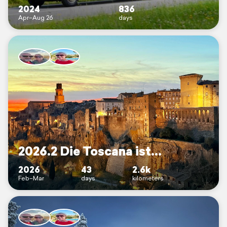
2024
836
Apr–Aug 26
days
2026.2 Die Toscana ist…
2026
43
2.6k
Feb–Mar
days
kilometers