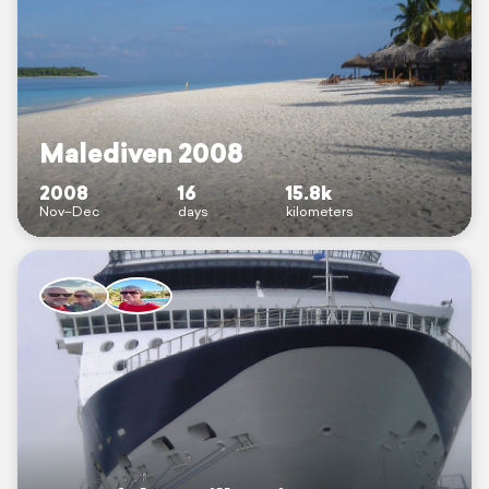
Malediven 2008
2008
16
15.8k
Nov–Dec
days
kilometers