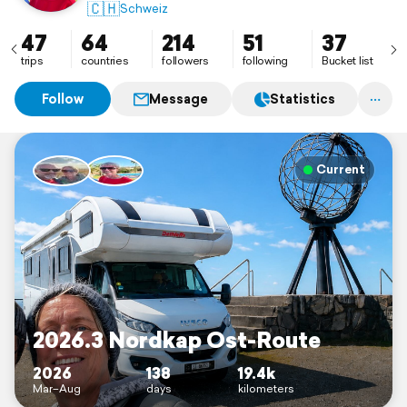
Globetrotter XXLA – mal spontan, mal geplant, immer
🇨🇭
Schweiz
neugierig.
47
64
214
51
37
trips
countries
followers
following
Bucket list
Follow
Message
Statistics
Current
2026.3 Nordkap Ost-Route
2026
138
19.4k
Mar–Aug
days
kilometers