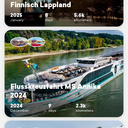
Finnisch Lappland
2025
8
5.6k
January
days
kilometers
Flusskreuzfahrt MS Annika
2024
2024
9
2.3k
December
days
kilometers