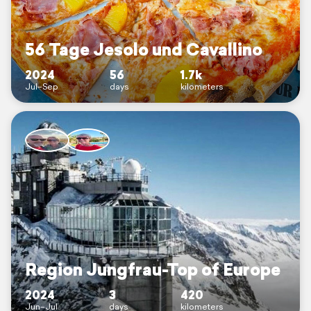
56 Tage Jesolo und Cavallino
2024
56
1.7k
Jul–Sep
days
kilometers
Region Jungfrau-Top of Europe
2024
3
420
Jun–Jul
days
kilometers