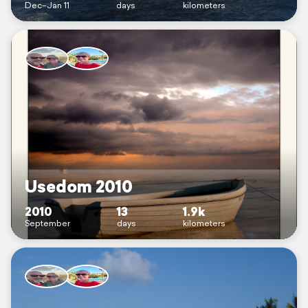
Dec–Jan 11
days
kilometers
Usedom 2010
2010
13
1.9k
September
days
kilometers