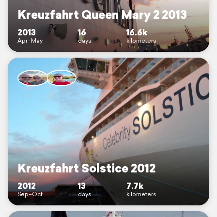
Kreuzfahrt Queen Mary 2 2013
2013
16
16.6k
Apr–May
days
kilometers
Kreuzfahrt Solstice 2012
2012
13
7.7k
Sep–Oct
days
kilometers