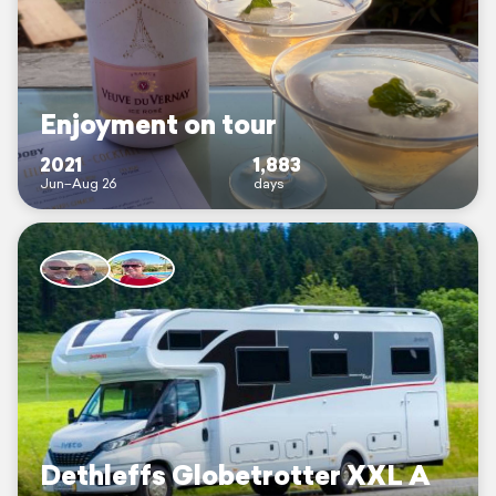
Enjoyment on tour
2021
1,883
Jun–Aug 26
days
Dethleffs Globetrotter XXL A