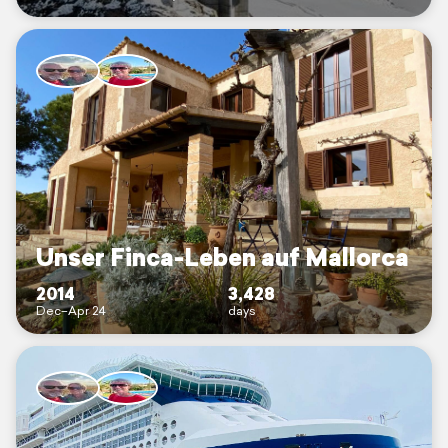
Unser Finca-Leben auf Mallorca
2014
3,428
Dec–Apr 24
days