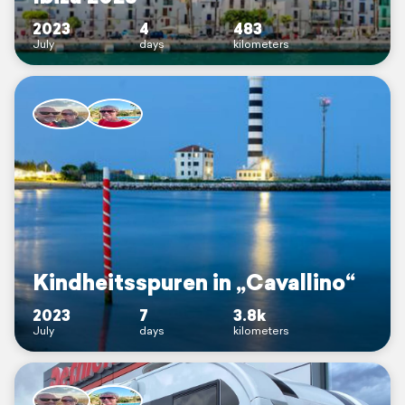
2023
4
483
July
days
kilometers
Kindheitsspuren in „Cavallino“
2023
7
3.8k
July
days
kilometers