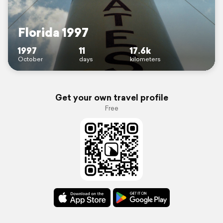
Florida 1997
1997
11
17.6k
October
days
kilometers
Get your own travel profile
Free