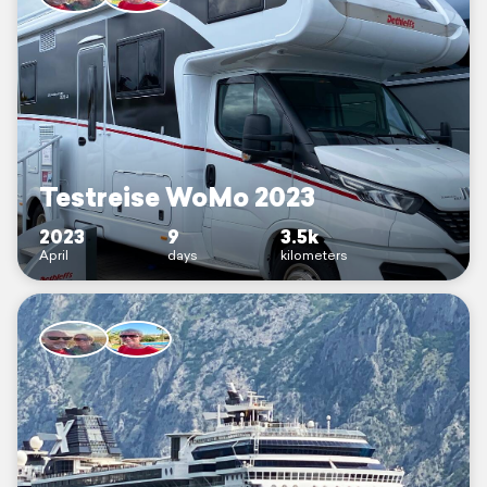
Testreise WoMo 2023
2023
9
3.5k
April
days
kilometers