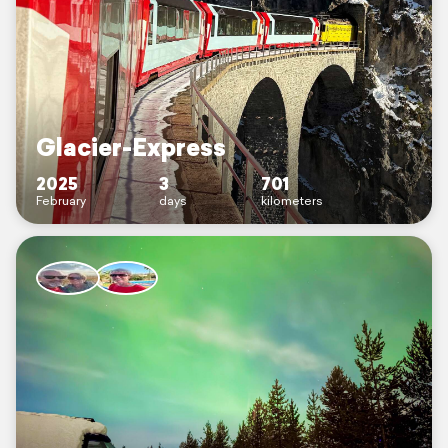
Glacier-Express
2025
3
701
February
days
kilometers