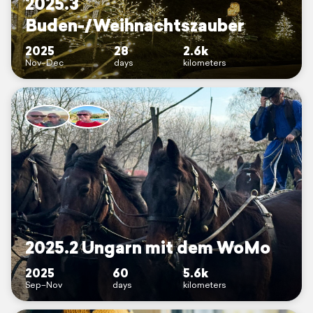
2025.3
Buden-/Weihnachtszauber
2025
28
2.6k
Nov–Dec
days
kilometers
2025.2 Ungarn mit dem WoMo
2025
60
5.6k
Sep–Nov
days
kilometers