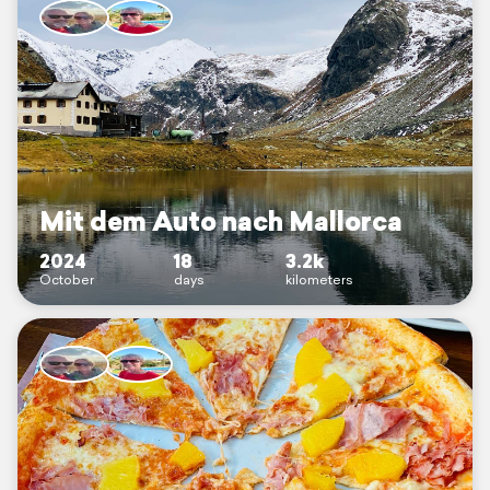
Mit dem Auto nach Mallorca
2024
18
3.2k
October
days
kilometers