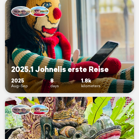
2025.1 Johnelis erste Reise
2025
8
1.8k
Aug–Sep
days
kilometers