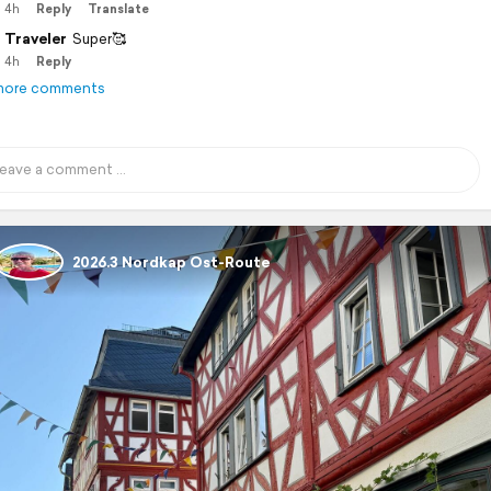
4h
Reply
Translate
Traveler
Super🥰
4h
Reply
more comments
2026.3 Nordkap Ost-Route