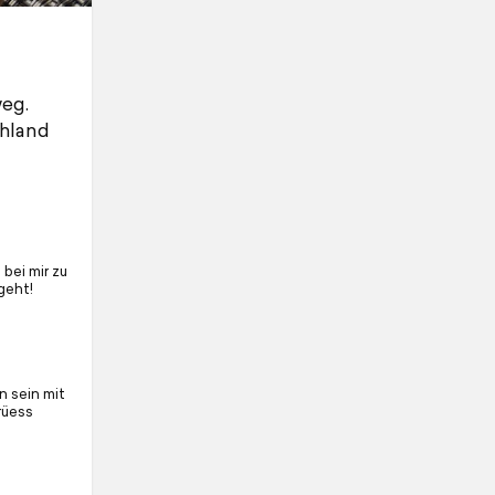
eg.
chland
bei mir zu
geht!
 sein mit
rüess