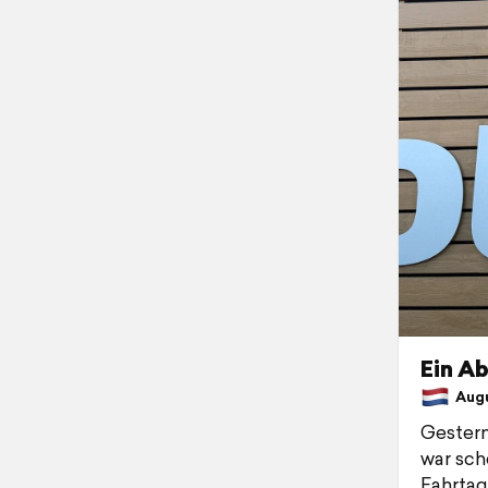
Ein A
Augu
Gestern
war sch
Fahrtag