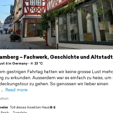
amberg – Fachwerk, Geschichte und Altstadt
st 6 in Germany ⋅ ☀️ 23 °C
m gestrigen Fahrtag hatten wir keine grosse Lust mehr
 zu erkunden. Ausserdem war es einfach zu heiss, um
deckungstour zu gehen. So genossen wir lieber einen
n
Read more
lation
veler
Toll dieses Insekten Haus🐝🪰
Reply
Translate