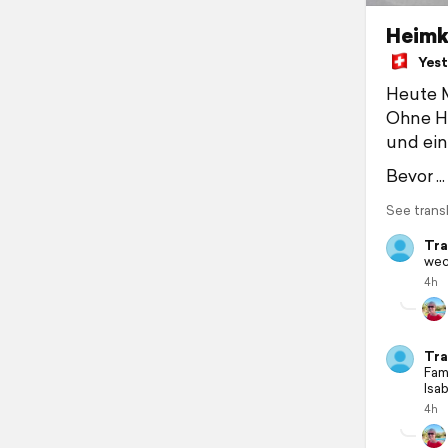
Heimk
Yeste
Heute 
Ohne He
und ein
Bevor
See trans
Tra
wec
4h
Tra
Fam
Isab
4h