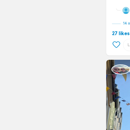
14 
27 likes