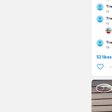
Tra
1d
Tra
1d
Tra
13h
52 likes