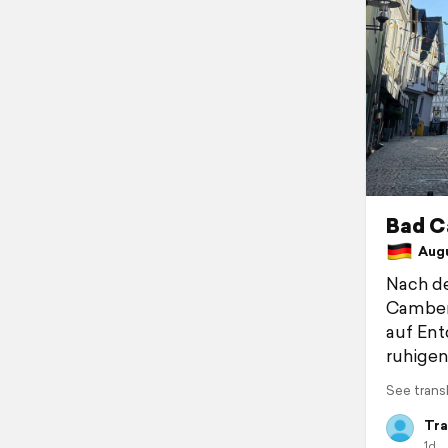
Bad C
Augu
Nach de
Camberg
auf Ent
ruhige
See trans
Tra
1d