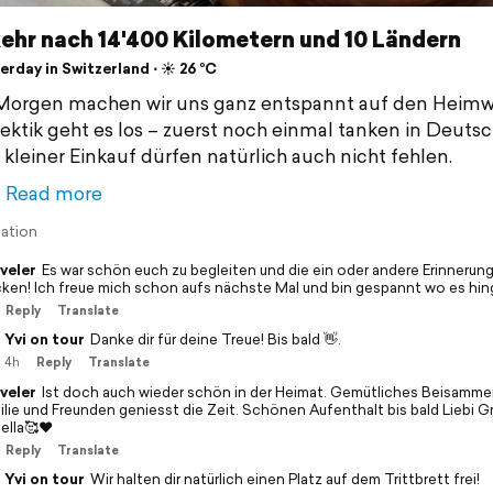
ehr nach 14'400 Kilometern und 10 Ländern
rday in Switzerland ⋅ ☀️ 26 °C
Morgen machen wir uns ganz entspannt auf den Heimw
ktik geht es los – zuerst noch einmal tanken in Deuts
 kleiner Einkauf dürfen natürlich auch nicht fehlen.
Read more
lation
veler
Es war schön euch zu begleiten und die ein oder andere Erinnerung 
ken! Ich freue mich schon aufs nächste Mal und bin gespannt wo es hin
Reply
Translate
Yvi on tour
Danke dir für deine Treue! Bis bald 👋.
4h
Reply
Translate
veler
Ist doch auch wieder schön in der Heimat. Gemütliches Beisammen
ilie und Freunden geniesst die Zeit. Schönen Aufenthalt bis bald Liebi G
ella🥰❤️
Reply
Translate
Yvi on tour
Wir halten dir natürlich einen Platz auf dem Trittbrett frei!