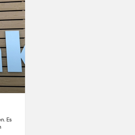
n. Es
n