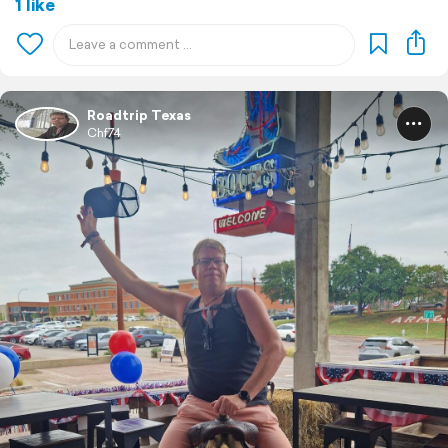
1 like
Roadtrip Texas
Chf74