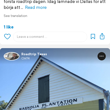
första roadtrip dagen. Idag lämnade vi Dallas för att
börja att
Read more
See translation
1 like
Roadtrip Texas
Chf74