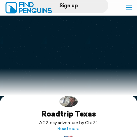
Sign up
Log in
Home
Print a book
Flyover video
Explore
Roadtrip Texas
Support
A 22-day adventure by Chf74
Read more