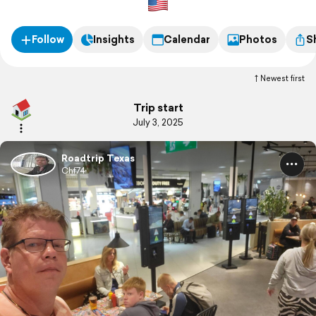
Follow
Insights
Calendar
Photos
S
Newest first
Trip start
July 3, 2025
Roadtrip Texas
Chf74