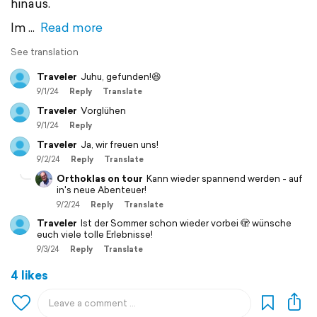
hinaus.
Im
Read more
See translation
Traveler
Juhu, gefunden!😆
9/1/24
Reply
Translate
Traveler
Vorglühen
9/1/24
Reply
Traveler
Ja, wir freuen uns!
9/2/24
Reply
Translate
Orthoklas on tour
Kann wieder spannend werden - auf
in's neue Abenteuer!
9/2/24
Reply
Translate
Traveler
Ist der Sommer schon wieder vorbei 🫣 wünsche
euch viele tolle Erlebnisse!
9/3/24
Reply
Translate
4 likes