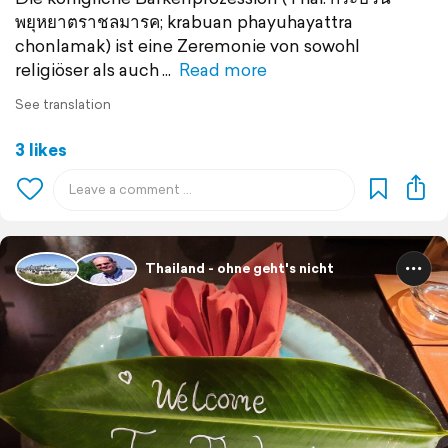
พยุหยาตราชลมารค; krabuan phayuhayattra
chonlamak) ist eine Zeremonie von sowohl
religiöser als auch
Read more
See translation
3 likes
Thailand - ohne geht's nicht