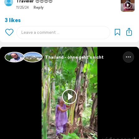
Traveler
😍😍😍😍
11/25/24
Reply
3 likes
Thailand - ohne geht's nicht