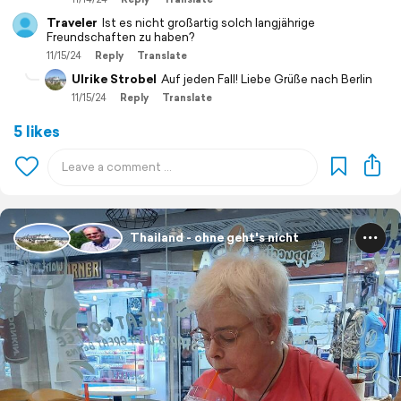
Traveler
Ist es nicht großartig solch langjährige
Freundschaften zu haben?
11/15/24
Reply
Translate
Ulrike Strobel
Auf jeden Fall! Liebe Grüße nach Berlin
11/15/24
Reply
Translate
5 likes
Thailand - ohne geht's nicht