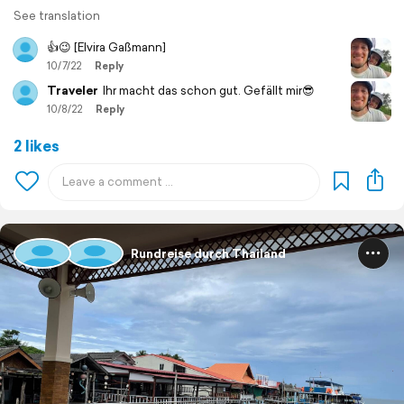
See translation
👍😉 [Elvira Gaßmann]
10/7/22
Reply
Traveler
Ihr macht das schon gut. Gefällt mir😎
10/8/22
Reply
2 likes
Rundreise durch Thailand