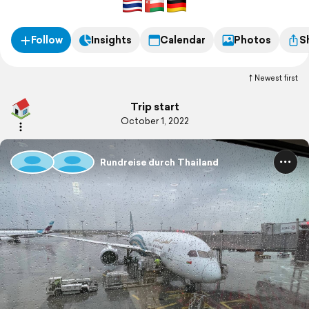
Follow
Insights
Calendar
Photos
S
Newest first
Trip start
October 1, 2022
Rundreise durch Thailand