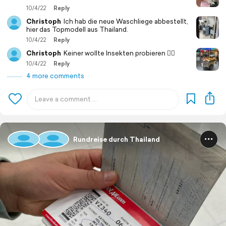
10/4/22
Reply
Christoph
Ich hab die neue Waschliege abbestellt,
hier das Topmodell aus Thailand.
10/4/22
Reply
Christoph
Keiner wollte Insekten probieren 🤷‍♂️
10/4/22
Reply
4 more comments
Rundreise durch Thailand