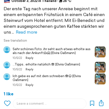
October 3, 2022 in Thailand ⋅ 🌧 26 °C
Der erste Tag nach unserer Anreise beginnt mit
einem entspannten Frühstück in einem Café einen
Steinwurf vom Hotel entfernt. Mit Ei-Benedict und
einem ausgesprochenen guten Kaffee stärkten wir
uns
Read more
See translation
Sehr schönes Foto..ihr seht auch etwas erholte aus
als nach der Ankunft👍🤗 [Elvira Gaßmann]
10/5/22
Reply
...Tipps.. erholte natürlich 🙈 [Elvira Gaßmann]
10/5/22
Reply
Ich gebe es auf mit dem schreiben 🙈😉 [Elvira
Gaßmann]
10/5/22
Reply
1 like