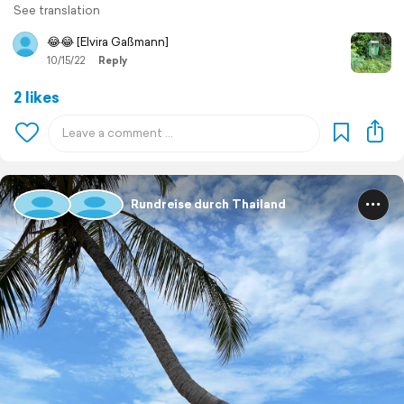
See translation
😂😂 [Elvira Gaßmann]
10/15/22
Reply
2 likes
Rundreise durch Thailand