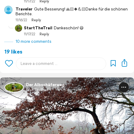
11/17/22
Reply
Traveler
Gute Besserung! 🙏🏻🍀💪🏻Danke für die schönen
Berichte.
11/16/22
Reply
StartTheTrail
Dankeschön! 😃
11/17/22
Reply
10 more comments
19 likes
Der Albschäferweg
StartTheTrail