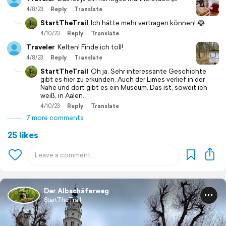
4/8/23
Reply
Translate
StartTheTrail
Ich hätte mehr vertragen können! 😂
4/10/23
Reply
Translate
Traveler
Kelten! Finde ich toll!
4/8/23
Reply
Translate
StartTheTrail
Oh ja. Sehr interessante Geschichte
gibt es hier zu erkunden. Auch der Limes verlief in der
Nähe und dort gibt es ein Museum. Das ist, soweit ich
weiß, in Aalen.
4/10/23
Reply
Translate
7 more comments
25 likes
Der Albschäferweg
StartTheTrail