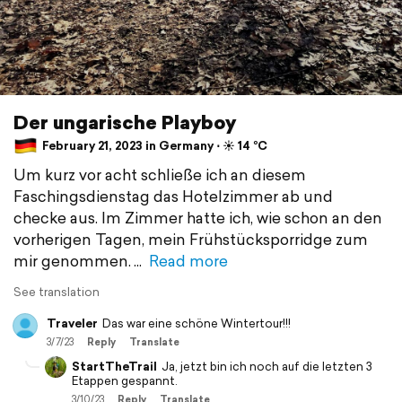
Der ungarische Playboy
February 21, 2023 in Germany ⋅ ☀️ 14 °C
Um kurz vor acht schließe ich an diesem
Faschingsdienstag das Hotelzimmer ab und
checke aus. Im Zimmer hatte ich, wie schon an den
vorherigen Tagen, mein Frühstücksporridge zum
mir genommen.
Read more
See translation
Traveler
Das war eine schöne Wintertour!!!
3/7/23
Reply
Translate
StartTheTrail
Ja, jetzt bin ich noch auf die letzten 3
Etappen gespannt.
3/10/23
Reply
Translate