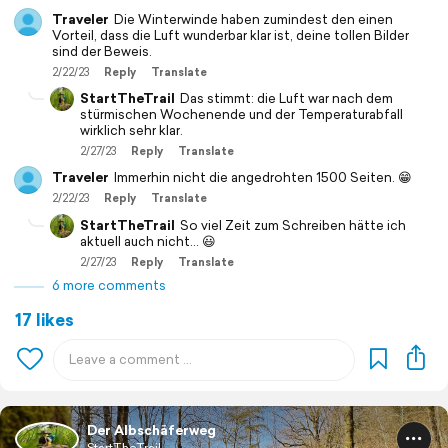
Traveler
Die Winterwinde haben zumindest den einen
Vorteil, dass die Luft wunderbar klar ist, deine tollen Bilder
sind der Beweis.
2/22/23
Reply
Translate
StartTheTrail
Das stimmt: die Luft war nach dem
stürmischen Wochenende und der Temperaturabfall
wirklich sehr klar.
2/27/23
Reply
Translate
Traveler
Immerhin nicht die angedrohten 1500 Seiten. 😁
2/22/23
Reply
Translate
StartTheTrail
So viel Zeit zum Schreiben hätte ich
aktuell auch nicht… 😃
2/27/23
Reply
Translate
6 more comments
17 likes
Der Albschäferweg
StartTheTrail