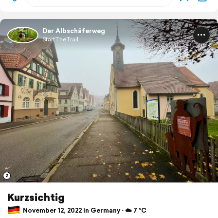
Der Albschäferweg
StartTheTrail
2
Kurzsichtig
November 12, 2022 in Germany ⋅ ☁️ 7 °C