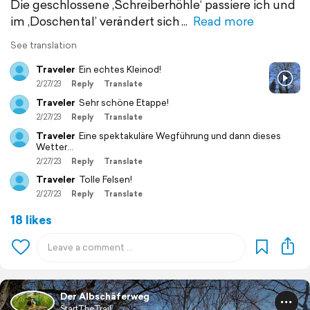
Die geschlossene ,Schreiberhöhle‘ passiere ich und
im ‚Doschental’ verändert sich
Read more
See translation
Traveler
Ein echtes Kleinod!
2/27/23
Reply
Translate
Traveler
Sehr schöne Etappe!
2/27/23
Reply
Translate
Traveler
Eine spektakuläre Wegführung und dann dieses
Wetter...
2/27/23
Reply
Translate
Traveler
Tolle Felsen!
2/27/23
Reply
Translate
18 likes
Der Albschäferweg
StartTheTrail