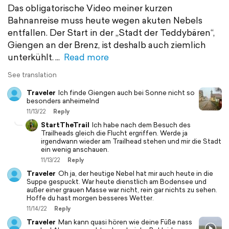
Das obligatorische Video meiner kurzen
Bahnanreise muss heute wegen akuten Nebels
entfallen. Der Start in der „Stadt der Teddybären“,
Giengen an der Brenz, ist deshalb auch ziemlich
unterkühlt.
Read more
See translation
Traveler
Ich finde Giengen auch bei Sonne nicht so
besonders anheimelnd
11/13/22
Reply
StartTheTrail
Ich habe nach dem Besuch des
Trailheads gleich die Flucht ergriffen. Werde ja
irgendwann wieder am Trailhead stehen und mir die Stadt
ein wenig anschauen.
11/13/22
Reply
Traveler
Oh ja, der heutige Nebel hat mir auch heute in die
Suppe gespuckt. War heute dienstlich am Bodensee und
außer einer grauen Masse war nicht, rein gar nichts zu sehen.
Hoffe du hast morgen besseres Wetter.
11/14/22
Reply
Traveler
Man kann quasi hören wie deine Füße nass