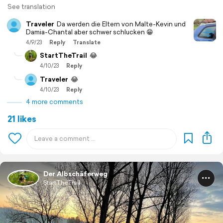
See translation
Traveler
Da werden die Eltern von Malte-Kevin und
Damia-Chantal aber schwer schlucken 😁
4/9/23
Reply
Translate
StartTheTrail
😂
4/10/23
Reply
Traveler
😂
4/10/23
Reply
4 more comments
21 likes
Der Albschäferweg
StartTheTrail