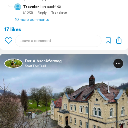
Traveler
Ich auch! 😁
3/10/23
Reply
Translate
10 more comments
17 likes
Der Albschäferweg
StartTheTrail