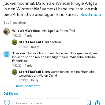
jucken nochmal. Da ich die Wandertrilogie Allgäu
in den Winterschlaf versetzt habe, musste ich mir
eine Alternative überlegen. Eine kurze
Read more
See translation
WildWortWechsel
Viel Spaß auf dem Trail!
11/12/22
Reply
StartTheTrail
Dankeschön!
11/12/22
Reply
Traveler
Da bin ich echt auf deine Berichte gespannt, weil
ich auch schon moit geliebäugelt habe. Wünsche schöne
Erlebnisse!
11/12/22
Reply
StartTheTrail
Dann werde ich mal meine Eindrücke
weitergeben. Vielen Dank!
11/13/22
Reply
10 more comments
24 likes