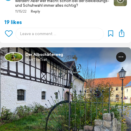
werden! Aber wer macht schon bei der Bekleidungs-
und Schuhwahl immer alles richtig?
11/15/22
Reply
19 likes
Der Albschäferweg
StartTheTrail