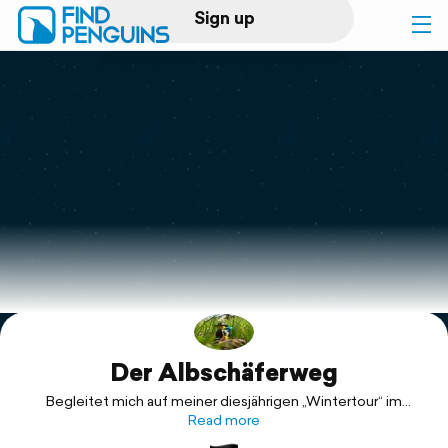
Sign up
Log in
Home
Print a book
Flyover video
Explore
Der Albschäferweg
Support
Begleitet mich auf meiner diesjährigen „Wintertour“ im
Nordosten der schwäbischen Alb: Der 158 km lange
Read more
Albschäferweg führt durch den Landkreis Heidenheim und