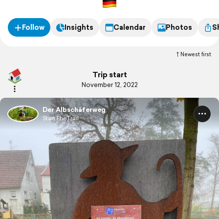
wurde dem Berufsstand der Schäfer gewidmet.
Follow
Insights
Calendar
Photos
S
Newest first
Trip start
November 12, 2022
Der Albschäferweg
StartTheTrail