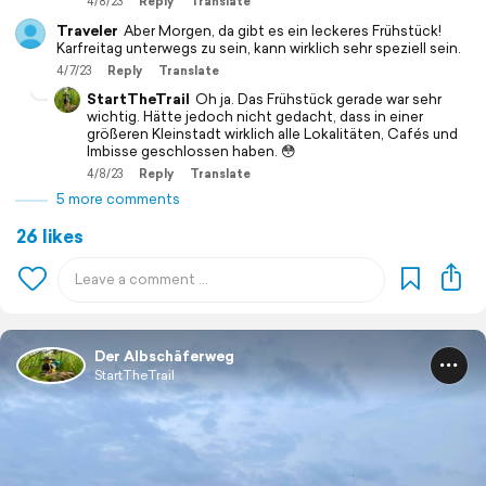
4/8/23
Reply
Translate
Traveler
Aber Morgen, da gibt es ein leckeres Frühstück!
Karfreitag unterwegs zu sein, kann wirklich sehr speziell sein.
4/7/23
Reply
Translate
StartTheTrail
Oh ja. Das Frühstück gerade war sehr
wichtig. Hätte jedoch nicht gedacht, dass in einer
größeren Kleinstadt wirklich alle Lokalitäten, Cafés und
Imbisse geschlossen haben. 😳
4/8/23
Reply
Translate
5 more comments
26 likes
Der Albschäferweg
StartTheTrail