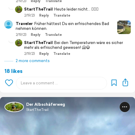
2/19/23
Reply
Translate
StartTheTrail
Heute leider nicht… 🤷🏻‍♂️
2/19/23
Reply
Translate
Traveler
Früher hättest Du ein erfrischendes Bad
nehmen können.
2/19/23
Reply
Translate
StartTheTrail
Bei den Temperaturen wäre es sicher
mehr als erfrischend gewesen! 🥶😂
2/19/23
Reply
Translate
2 more comments
18 likes
Der Albschäferweg
StartTheTrail