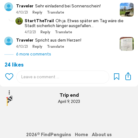
Traveler
Sehr einladend bei Sonnenschein!
4/10/23
Reply
Translate
StartTheTrail
Oh ja. Etwas später am Tag wäre die
Stadt sicherlich länger ausgefallen…
4/12/23
Reply
Translate
Traveler
Spricht aus dem Herzen!
4/10/23
Reply
Translate
6 more comments
24 likes
Trip end
April 9, 2023
2026© FindPenguins
Home
About us