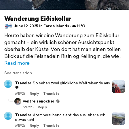
Wanderung Eiðiskollur
June 19, 2025 in Faroe Islands ⋅ ☁️ 11 °C
Heute haben wir eine Wanderung zum Eiðiskollur
gemacht – ein wirklich schöner Aussichtspunkt
oberhalb der Küste. Von dort hat man einen tollen
Blick auf die Felsnadeln Risin og Kellingin, die wie
Read more
See translation
Traveler
So sehen zwei glückliche Weltreisende aus
❤️
6/19/25
Reply
Translate
weltreisenocker
😀
6/19/25
Reply
Traveler
Atemberaubend sieht das aus. Aber auch
etwas kahl.
6/19/25
Reply
Translate