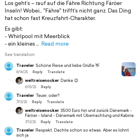
Los geht’s – rauf auf die Fähre Richtung Färöer
Inseln! Wobei... "Fähre" trifft’s nicht ganz. Das Ding
hat schon fast Kreuzfahrt-Charakter.
Es gibt:
- Whirlpool mit Meerblick
- ein kleines
Read more
See translation
Traveler
Schöne Reise und liebe Grüße 👋
6/14/25
Reply
Translate
weltreisenocker
Danke 😉
6/15/25
Reply
Traveler
Teuer, oder?
7/12/25
Reply
Translate
weltreisenocker
3500 Euro hin und zurück Dänemark -
Färöer - Island - Dänemark mit Übernachtung und Kabine.
7/12/25
Reply
Translate
Traveler
Respekt. Dachte schon so etwas. Aber es lohnt
sich ja.