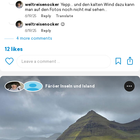
weltreisenocker
Yepp... und den kalten Wind dazu kann
man auf den Fotos noch nicht mal sehen...
6/19/25
Reply
Translate
weltreisenocker
😉
6/19/25
Reply
4 more comments
12 likes
Färöer Inseln und Island