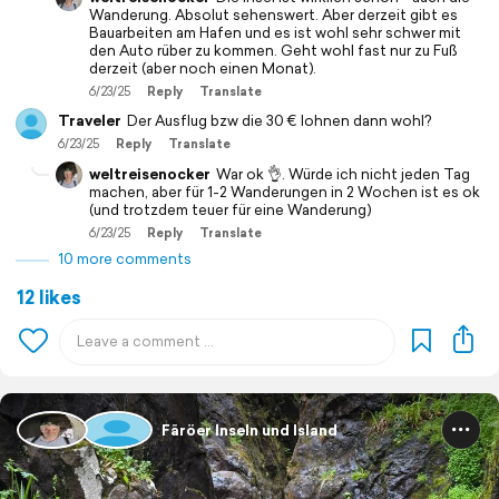
Wanderung. Absolut sehenswert. Aber derzeit gibt es
Bauarbeiten am Hafen und es ist wohl sehr schwer mit
den Auto rüber zu kommen. Geht wohl fast nur zu Fuß
derzeit (aber noch einen Monat).
6/23/25
Reply
Translate
Traveler
Der Ausflug bzw die 30 € lohnen dann wohl?
6/23/25
Reply
Translate
weltreisenocker
War ok 👌. Würde ich nicht jeden Tag
machen, aber für 1-2 Wanderungen in 2 Wochen ist es ok
(und trotzdem teuer für eine Wanderung)
6/23/25
Reply
Translate
10 more comments
12 likes
Färöer Inseln und Island