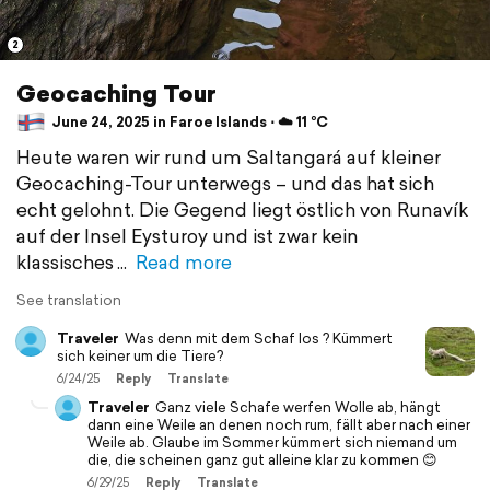
2
Geocaching Tour
June 24, 2025 in Faroe Islands ⋅ ☁️ 11 °C
Heute waren wir rund um Saltangará auf kleiner
Geocaching-Tour unterwegs – und das hat sich
echt gelohnt. Die Gegend liegt östlich von Runavík
auf der Insel Eysturoy und ist zwar kein
klassisches
Read more
See translation
Traveler
Was denn mit dem Schaf los ? Kümmert
sich keiner um die Tiere?
6/24/25
Reply
Translate
Traveler
Ganz viele Schafe werfen Wolle ab, hängt
dann eine Weile an denen noch rum, fällt aber nach einer
Weile ab. Glaube im Sommer kümmert sich niemand um
die, die scheinen ganz gut alleine klar zu kommen 😊
6/29/25
Reply
Translate