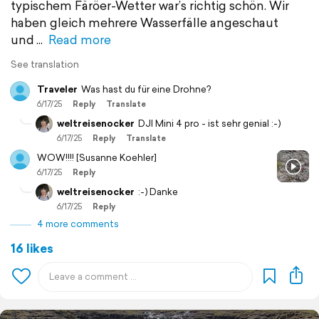
typischem Färöer-Wetter war’s richtig schön. Wir
haben gleich mehrere Wasserfälle angeschaut
und
Read more
See translation
Traveler
Was hast du für eine Drohne?
6/17/25
Reply
Translate
weltreisenocker
DJI Mini 4 pro - ist sehr genial :-)
6/17/25
Reply
Translate
WOW!!!! [Susanne Koehler]
6/17/25
Reply
weltreisenocker
:-) Danke
6/17/25
Reply
4 more comments
16 likes