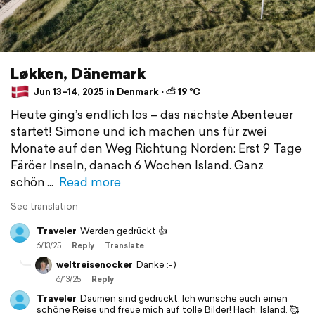
Løkken, Dänemark
Jun 13–14, 2025 in Denmark ⋅ ⛅ 19 °C
Heute ging’s endlich los – das nächste Abenteuer
startet! Simone und ich machen uns für zwei
Monate auf den Weg Richtung Norden: Erst 9 Tage
Färöer Inseln, danach 6 Wochen Island. Ganz
schön
Read more
See translation
Traveler
Werden gedrückt 👍
6/13/25
Reply
Translate
weltreisenocker
Danke :-)
6/13/25
Reply
Traveler
Daumen sind gedrückt. Ich wünsche euch einen
schöne Reise und freue mich auf tolle Bilder! Hach, Island. 🥰