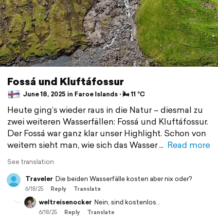
Fossá und Kluftáfossur
June 18, 2025 in Faroe Islands ⋅ 🌬 11 °C
Heute ging’s wieder raus in die Natur – diesmal zu
zwei weiteren Wasserfällen: Fossá und Kluftáfossur.
Der Fossá war ganz klar unser Highlight. Schon von
weitem sieht man, wie sich das Wasser
Read more
See translation
Traveler
Die beiden Wasserfälle kosten aber nix oder?
6/18/25
Reply
Translate
weltreisenocker
Nein, sind kostenlos...
6/18/25
Reply
Translate