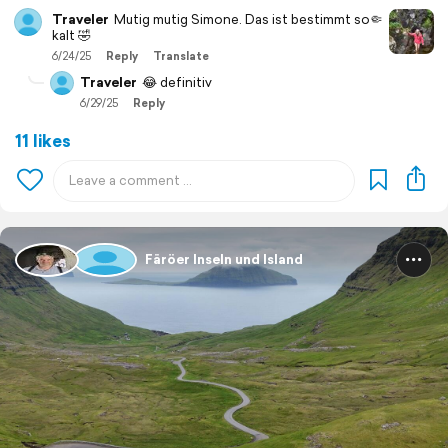
Traveler
Mutig mutig Simone. Das ist bestimmt so🤏
kalt 🤣
6/24/25
Reply
Translate
Traveler
😂 definitiv
6/29/25
Reply
11 likes
Färöer Inseln und Island