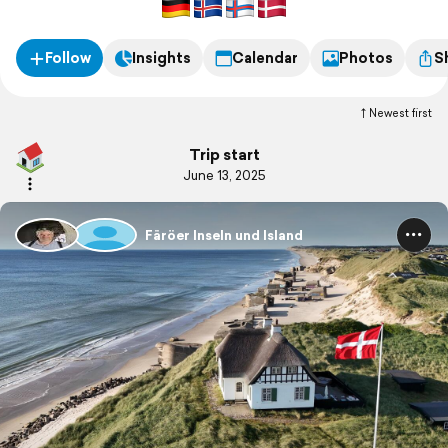
Follow
Insights
Calendar
Photos
S
Newest first
Trip start
June 13, 2025
Färöer Inseln und Island