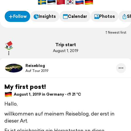
Follow
Insights
Calendar
Photos
S
Newest first
Trip start
August 1, 2019
Reiseblog
Auf Tour 2019
My first post!
August 1, 2019 in Germany ⋅ ⛅ 21 °C
Hallo,
willkommen auf meinem Reiseblog, der erst in
dieser Art.
Er ist gleichzeitig ein Herantasten an diese