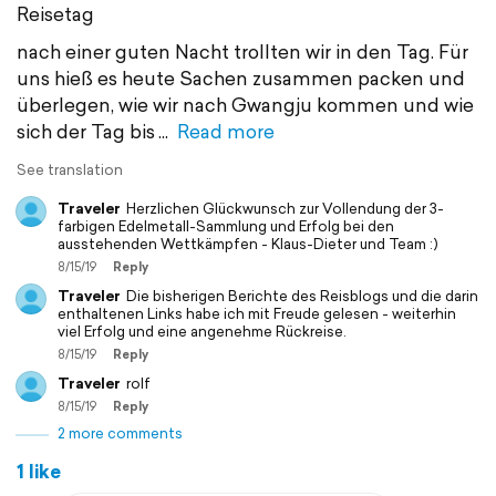
Reisetag
nach einer guten Nacht trollten wir in den Tag. Für
uns hieß es heute Sachen zusammen packen und
überlegen, wie wir nach Gwangju kommen und wie
sich der Tag bis
Read more
See translation
Traveler
Herzlichen Glückwunsch zur Vollendung der 3-
farbigen Edelmetall-Sammlung und Erfolg bei den
ausstehenden Wettkämpfen - Klaus-Dieter und Team :)
8/15/19
Reply
Traveler
Die bisherigen Berichte des Reisblogs und die darin
enthaltenen Links habe ich mit Freude gelesen - weiterhin
viel Erfolg und eine angenehme Rückreise.
8/15/19
Reply
Traveler
rolf
8/15/19
Reply
2 more comments
1 like