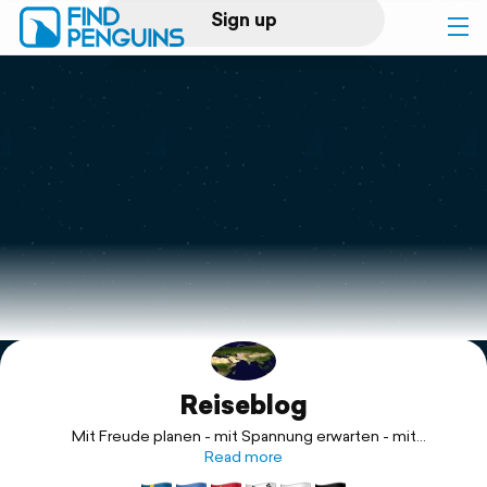
Sign up
Log in
Home
Print a book
Flyover video
Explore
Reiseblog
Support
Mit Freude planen - mit Spannung erwarten - mit
Begeisterung durchführen!
Read more