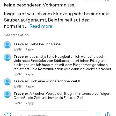
keine besonderen Vorkommnisse.
Insgesamt war ich vom Flugzeug sehr beeindruckt.
Sauber, aufgeräumt, Beinfreiheit auf den
normalen
Read more
See translation
Traveler
Liebe Ina und Rainer,
8/5/19
Reply
Traveler
das sind ja tolle Neuigkeiten!Ich wünsche euch
viele neue Eindrücke von Südkorea, sportlichen Erfolg und
bleibt gesund.Ich habe mich mit dem Blognamen goodman
registriert - die Kommunikation wird dann vielleicht einfacher.
8/5/19
Reply
Traveler
Euch eine wunderschöne Zeit !!
8/5/19
Reply
Traveler
A.Fischer: Werde den Blog mit Interesse verfolgen.
Genieße die Zeit und immer als Erste im Ziel.
8/6/19
Reply