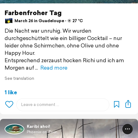
Farbenfroher Tag
March 26 in Guadeloupe ⋅ ☀️ 27 °C
Die Nacht war unruhig. Wir wurden
durchgeschüttelt wie ein billiger Cocktail – nur
leider ohne Schirmchen, ohne Olive und ohne
Happy Hour.
Entsprechend zerzaust hocken Richi und ich am
Morgen auf
Read more
See translation
1 like
Karibi ahoi!
Phoenix-on-Tour