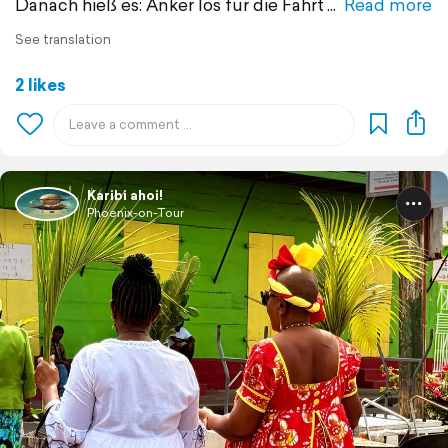
Danach hieß es: Anker los für die Fahrt
Read more
See translation
2 likes
Karibi ahoi!
Phoenix-on-Tour