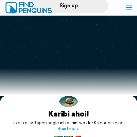
Sign up
Log in
Home
Print a book
Flyover video
Explore
Karibi ahoi!
Support
In ein paar Tagen segle ich dahin, wo der Kalender keine
Termine mehr kennt.
Read more
Ich freue mich auf genau die Art von Freiheit, die man nicht