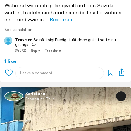
Während wir noch gelangweilt auf den Suzuki
warten, trudeln nach und nach die Inselbewohner
ein – und zwar in
Read more
See translation
Traveler
So nä läbigi Predigt tuät doch guät..i heti o nu
gsungä....😉
3/30/26
Reply
Translate
1 like
Karibi ahoi!
Phoenix-on-Tour