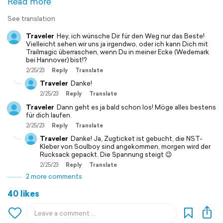
Read more
See translation
Traveler
Hey, ich wünsche Dir für den Weg nur das Beste!
Vielleicht sehen wir uns ja irgendwo, oder ich kann Dich mit
Trailmagic überraschen, wenn Du in meiner Ecke (Wedemark
bei Hannover) bist!?
2/25/23
Reply
Translate
Traveler
Danke!
2/25/23
Reply
Translate
Traveler
Dann geht es ja bald schon los! Möge alles bestens
für dich laufen.
2/25/23
Reply
Translate
Traveler
Danke! Ja, Zugticket ist gebucht, die NST-
Kleber von Soulboy sind angekommen, morgen wird der
Rucksack gepackt. Die Spannung steigt 😉
2/25/23
Reply
Translate
2 more comments
40 likes