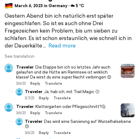
March 6, 2023 in Germany ⋅ ☁️ 5 °C
Gestern Abend bin ich natürlich erst später
eingeschlafen. So ist es auch ohne Drei
Fragezeichen kein Problem, bis um sieben zu
schlafen. Es ist schon erstaunlich, wie schnell ich in
der Dauerkälte
Read more
See translation
Traveler
Die Etappe bin ich so letztes Jahr auch
gelaufen und die Hütte am Rammsee ist wirklich
klasse! Da wirst du eine super Nacht verbringen 😊
3/6/23
Reply
Translate
Traveler
Ja, hab ich, mit Trail Magic 🙂
3/7/23
Reply
Translate
Traveler
Klettergarten oder Pflegeschnitt?🤔
3/6/23
Reply
Translate
Traveler
Das wird eine Sanierung auf Wurzelhalsebene
🙃
3/6/23
Reply
Translate