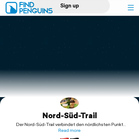
Sign up
Log in
Home
Print a book
Flyover video
Explore
Nord-Süd-Trail
Support
Der Nord-Süd-Trail verbindet den nördlichsten Punkt
Deutschlands auf Sylt mit dem südlichsten Punkt, dem
Read more
Haldenwanger Eck. Dabei macht er genügend Schlenker, um