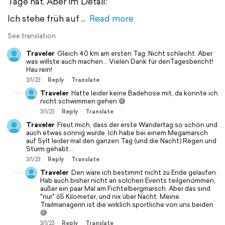
Tage hat. Aber im Detail:
Ich stehe früh auf
Read more
See translation
Traveler
Gleich 40 km am ersten Tag. Nicht schlecht. Aber
was willste auch machen... Vielen Dank für denTagesbericht!
Hau rein!
3/1/23
Reply
Translate
Traveler
Hatte leider keine Badehose mit, da konnte ich
nicht schwimmen gehen 😅
3/1/23
Reply
Translate
Traveler
Freut mich, dass der erste Wandertag so schön und
auch etwas sonnig wurde. Ich habe bei einem Megamarsch
auf Sylt leider mal den ganzen Tag (und die Nacht) Regen und
Sturm gehabt…
3/1/23
Reply
Translate
Traveler
Den wäre ich bestimmt nicht zu Ende gelaufen.
Hab auch bisher nicht an solchen Events teilgenommen,
außer ein paar Mal am Fichtelbergmarsch. Aber das sind
"nur" 65 Kilometer, und nix über Nacht. Meine
Trailmanagerin ist die wirklich sportliche von uns beiden
😅
3/1/23
Reply
Translate