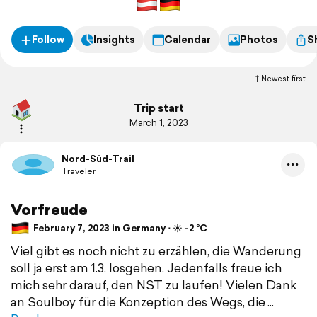
viele der schönsten Fernwanderwege und Nationalparks
Deutschlands mitzunehmen.
Follow
Insights
Calendar
Photos
S
Newest first
Trip start
March 1, 2023
Nord-Süd-Trail
Traveler
Vorfreude
February 7, 2023 in Germany ⋅ ☀️ -2 °C
Viel gibt es noch nicht zu erzählen, die Wanderung
soll ja erst am 1.3. losgehen. Jedenfalls freue ich
mich sehr darauf, den NST zu laufen! Vielen Dank
an Soulboy für die Konzeption des Wegs, die