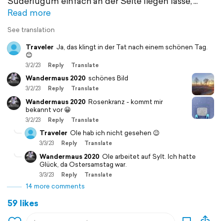
Süderlügum einfach an der Seite liegen lasse,
Read more
See translation
Traveler
Ja, das klingt in der Tat nach einem schönen Tag.
😊
3/2/23
Reply
Translate
Wandermaus 2020
schönes Bild
3/2/23
Reply
Translate
Wandermaus 2020
Rosenkranz - kommt mir
bekannt vor 😀
3/2/23
Reply
Translate
Traveler
Ole hab ich nicht gesehen 😉
3/3/23
Reply
Translate
Wandermaus 2020
Ole arbeitet auf Sylt. Ich hatte
Glück, da Ostersamstag war.
3/3/23
Reply
Translate
14 more comments
59 likes