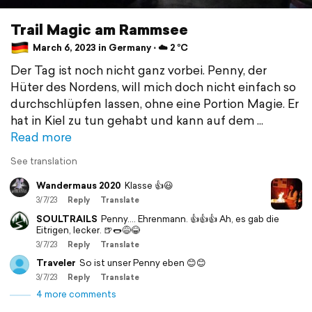
Trail Magic am Rammsee
March 6, 2023 in Germany ⋅ ☁️ 2 °C
Der Tag ist noch nicht ganz vorbei. Penny, der
Hüter des Nordens, will mich doch nicht einfach so
durchschlüpfen lassen, ohne eine Portion Magie. Er
hat in Kiel zu tun gehabt und kann auf dem
Read more
See translation
Wandermaus 2020
Klasse 👍😃
3/7/23
Reply
Translate
SOULTRAILS
Penny.... Ehrenmann. 👍👍👍 Ah, es gab die
Eitrigen, lecker. 🍺🌭😅😂
3/7/23
Reply
Translate
Traveler
So ist unser Penny eben 😊😊
3/7/23
Reply
Translate
4 more comments