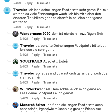
3/4/23
Reply
Translate
Traveler
Ich lese deine langen Footprints sehr gerne! Bei mir
werden da viele Erinnerungen wach. Ich bin mir sicher den
Anderen Thruhikern geht es ebenfalls so. Also sehr gerne
weiter so.
3/4/23
Reply
Translate
Wandermaus 2020
dem ist nichts hinzuzufügen 😃👍
3/4/23
Reply
Translate
Traveler
Ja, behalte Deine langen Footprints bitte bei.
Ich lese sie sehr gerne.
3/4/23
Reply
Translate
SOULTRAILS
Absolut... 👍👍👍
3/4/23
Reply
Translate
Traveler
So ist es und du wirst dich garantiert noch über
sie freuen. 👍
3/4/23
Reply
Translate
WildWortWechsel
Dem schließe ich mich gerne an.
Lese deine Footprints auch gerne!
3/4/23
Reply
Translate
Monarch falter
ich finde die langen Footprints auch
sehr schön, irgendwie müssen die ganzen Erlebnisse