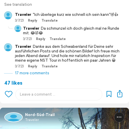
See translation
Traveler
"Ich überlege kurz wie schnell ich sein kann"🤣👍
3/7/23
Reply
Translate
Traveler
Da schmunzel ich doch gleich mal ne Runde
mit. 😂🤣😂
3/7/23
Reply
Translate
Traveler
Danke aus dem Schwabenland für Deine sehr
ausführlichen Posts und die schönen Bilder! Ich freue mich
jeden Abend darauf. Und hole mir natürlich Inspiration für
meine eigene NST Tour in hoffentlich ein paar Jahren 😀
3/7/23
Reply
Translate
17 more comments
47 likes
Nord-Süd-Trail
Traveler