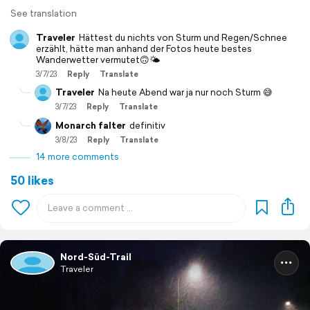
See translation
Traveler
Hättest du nichts von Sturm und Regen/Schnee
erzählt, hätte man anhand der Fotos heute bestes
Wanderwetter vermutet🙃🌤️
3/7/23
Reply
Translate
Traveler
Na heute Abend war ja nur noch Sturm 😅
3/7/23
Reply
Translate
Monarch falter
definitiv
3/8/23
Reply
Translate
14 more comments
50 likes
Nord-Süd-Trail
Traveler