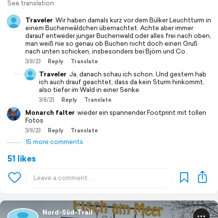
See translation
Traveler
Wir haben damals kurz vor dem Bülker Leuchtturm in
einem Buchenwäldchen übernachtet. Achte aber immer
darauf entweder junger Buchenwald oder alles frei nach oben,
man weiß nie so genau ob Buchen nicht doch einen Gruß
nach unten schicken, insbesonders bei Björn und Co.
3/8/23
Reply
Translate
Traveler
Ja, danach schau ich schon. Und gestern hab
ich auch drauf geachtet, dass da kein Sturm hinkommt,
also tiefer im Wald in einer Senke.
3/8/23
Reply
Translate
Monarch falter
wieder ein spannender Footprint mit tollen
Fotos
3/8/23
Reply
Translate
15 more comments
51 likes
Nord-Süd-Trail