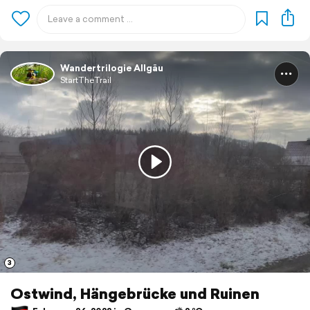
Wandertrilogie Allgäu
StartTheTrail
3
Ostwind, Hängebrücke und Ruinen