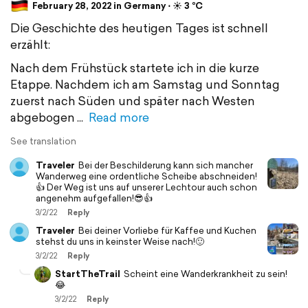
February 28, 2022 in Germany ⋅ ☀️ 3 °C
Die Geschichte des heutigen Tages ist schnell
erzählt:
Nach dem Frühstück startete ich in die kurze
Etappe. Nachdem ich am Samstag und Sonntag
zuerst nach Süden und später nach Westen
abgebogen
Read more
See translation
Traveler
Bei der Beschilderung kann sich mancher
Wanderweg eine ordentliche Scheibe abschneiden!
👍 Der Weg ist uns auf unserer Lechtour auch schon
angenehm aufgefallen!😎👍
3/2/22
Reply
Traveler
Bei deiner Vorliebe für Kaffee und Kuchen
stehst du uns in keinster Weise nach!🙂
3/2/22
Reply
StartTheTrail
Scheint eine Wanderkrankheit zu sein!
😂
3/2/22
Reply