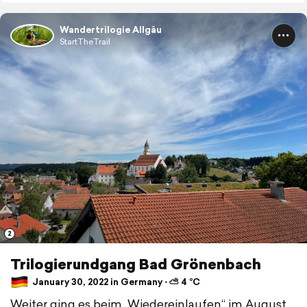
Wandertrilogie Allgäu
StartTheTrail
2
Trilogierundgang Bad Grönenbach
January 30, 2022 in Germany ⋅ ⛅ 4 °C
Weiter ging es beim „Wiedereinlaufen“ im August