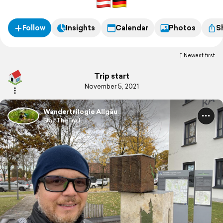
erlebbar.
Follow
Insights
Calendar
Photos
S
Newest first
Trip start
November 5, 2021
Wandertrilogie Allgäu
StartTheTrail