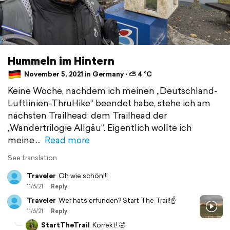
Hummeln im Hintern
November 5, 2021 in Germany ⋅ ⛅ 4 °C
Keine Woche, nachdem ich meinen „Deutschland-
Luftlinien-ThruHike“ beendet habe, stehe ich am
nächsten Trailhead: dem Trailhead der
„Wandertrilogie Allgäu“. Eigentlich wollte ich
meine
Read more
See translation
Traveler
Oh wie schön!!!
11/6/21
Reply
Traveler
Wer hats erfunden? Start The Trail!☝
11/6/21
Reply
StartTheTrail
Korrekt! 🤣