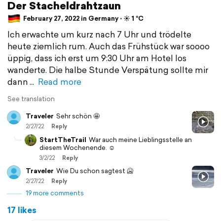
Der Stacheldrahtzaun
February 27, 2022 in Germany ⋅ ☀️ 1 °C
Ich erwachte um kurz nach 7 Uhr und trödelte
heute ziemlich rum. Auch das Frühstück war soooo
üppig, dass ich erst um 9:30 Uhr am Hotel los
wanderte. Die halbe Stunde Verspätung sollte mir
dann
Read more
See translation
Traveler
Sehr schön 🤩
2/27/22
Reply
StartTheTrail
War auch meine Lieblingsstelle an
diesem Wochenende. ☺️
3/2/22
Reply
Traveler
Wie Du schon sagtest 🥶
2/27/22
Reply
19 more comments
17 likes