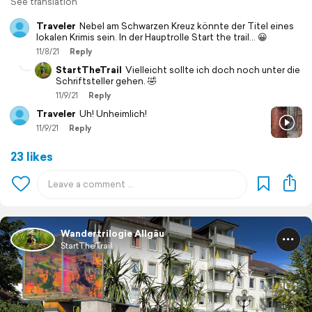
See translation
Traveler
Nebel am Schwarzen Kreuz könnte der Titel eines
lokalen Krimis sein. In der Hauptrolle Start the trail... 😀
11/8/21
Reply
StartTheTrail
Vielleicht sollte ich doch noch unter die
Schriftsteller gehen. 🤣
11/9/21
Reply
Traveler
Uh! Unheimlich!
11/9/21
Reply
23 likes
Wandertrilogie Allgäu
StartTheTrail