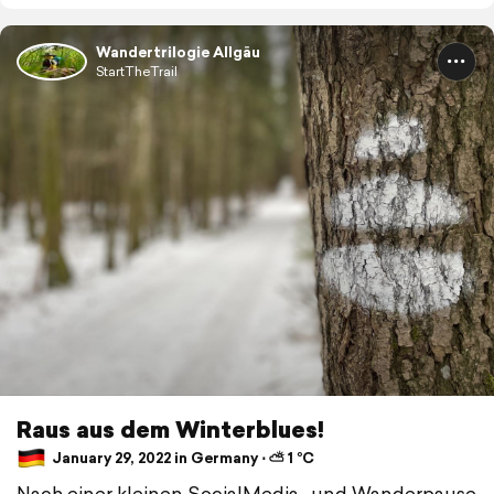
Wandertrilogie Allgäu
StartTheTrail
Raus aus dem Winterblues!
January 29, 2022 in Germany ⋅ ⛅ 1 °C
Nach einer kleinen SocialMedia- und Wanderpause