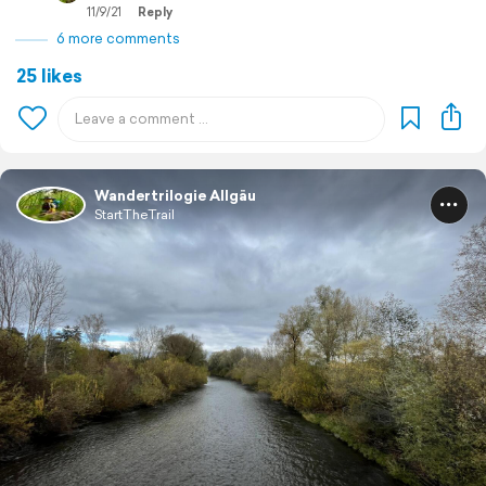
11/9/21
Reply
6 more comments
25 likes
Wandertrilogie Allgäu
StartTheTrail