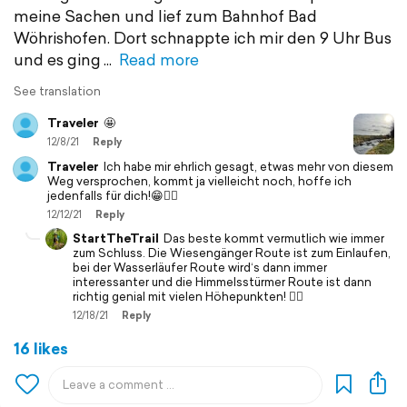
meine Sachen und lief zum Bahnhof Bad
Wöhrishofen. Dort schnappte ich mir den 9 Uhr Bus
und es ging
Read more
See translation
Traveler
🤩
12/8/21
Reply
Traveler
Ich habe mir ehrlich gesagt, etwas mehr von diesem
Weg versprochen, kommt ja vielleicht noch, hoffe ich
jedenfalls für dich!😁🙋‍♂️
12/12/21
Reply
StartTheTrail
Das beste kommt vermutlich wie immer
zum Schluss. Die Wiesengänger Route ist zum Einlaufen,
bei der Wasserläufer Route wird‘s dann immer
interessanter und die Himmelsstürmer Route ist dann
richtig genial mit vielen Höhepunkten! 👍🏻
12/18/21
Reply
16 likes