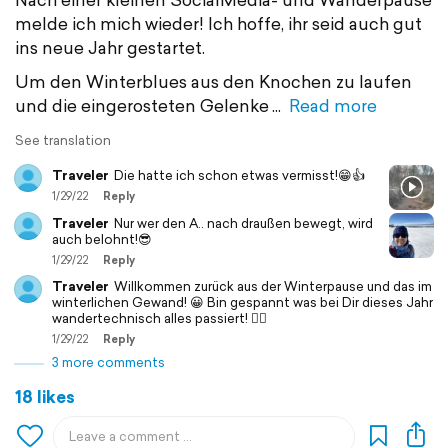
melde ich mich wieder! Ich hoffe, ihr seid auch gut
ins neue Jahr gestartet.
Um den Winterblues aus den Knochen zu laufen
und die eingerosteten Gelenke
Read more
See translation
Traveler
Die hatte ich schon etwas vermisst!😁👍
1/29/22
Reply
Traveler
Nur wer den A.. nach draußen bewegt, wird
auch belohnt!😎
1/29/22
Reply
Traveler
Willkommen zurück aus der Winterpause und das im
winterlichen Gewand! 😀 Bin gespannt was bei Dir dieses Jahr
wandertechnisch alles passiert! 🙋‍♂️
1/29/22
Reply
3 more comments
18 likes