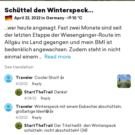
Schüttel den Winterspeck…
April 22, 2022 in Germany ⋅ ⛅ 10 °C
…war heute angesagt. Fast zwei Monate sind seit
der letzten Etappe der Wiesengänger-Route im
Allgäu ins Land gegangen und mein BMI ist
bedenklich angewachsen. Zudem steht in nicht
einmal einem
Read more
See translation
Traveler
Cooler Shot! 👍
4/22/22
Reply
StartTheTrail
Danke!
4/24/22
Reply
Traveler
Winterspeck mit einem Eisbecher abschütteln,
großartige Idee!😁👍
4/22/22
Reply
StartTheTrail
Der Titel heißt: den Winterspeck
schütteln, nicht abschütteln! 🥴🤣