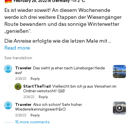
February 26, 2022 in Germany ⋅ ⛅ 2 °C
Es ist wieder soweit! An diesem Wochenende
werde ich drei weitere Etappen der Wiesengänger
Route bewandern und das sonnige Winterwetter
„genießen“.
Die Anreise erfolgte wie die letzen Male mit
Read more
See translation
Traveler
Das sieht ja eher nach Lüneburger Heide
aus!
2/26/22
Reply
StartTheTrail
Vielleicht bin ich ja aus Versehen im
Ordner verrutscht! 🤔🤣
2/26/22
Reply
Traveler
Also ich schon! Sehr hoher
Wiedererkennungswert!👍🙂
2/26/22
Reply
15 more comments