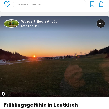
Wandertrilogie Allgäu
StartTheTrail
1
Frühlingsgefühle in Leutkirch