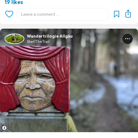
19 likes
Wandertrilogie Allgäu
StartTheTrail
2