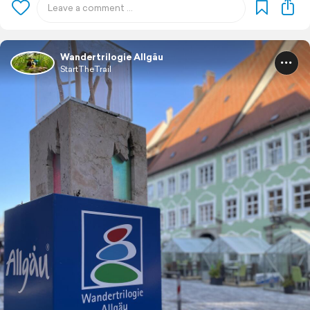
Wandertrilogie Allgäu
StartTheTrail