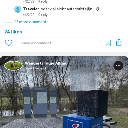
4/22/22
Reply
Traveler
oder vielleicht aufschütte(l)n... 😄
4/22/22
Reply
12 more comments
24 likes
Wandertrilogie Allgäu
StartTheTrail