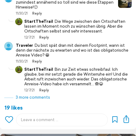
zumindest annähernd so toll sind wie diese Etappen
Hinweise!🙂
11/30/21
Reply
StartTheTrail
Die Wege zwischen den Ortschaften
lassen im Moment noch zu wünschen übrig. Aber die
Ortschaften selbst sind sehr interessant.
12/7/21
Reply
Traveler
Du bist spät dran mit deinem Footprint, wann ist
denn der nächste zu erwarten und wo ist das obligatorische
Anreise Video? 😁
11/30/21
Reply
StartTheTrail
Bin zur Zeit etwas schreibfaul. Ich
glaube, bei mir setzt gerade die Winterruhe ein! Und die
Arbeit ruft inzwischen auch wieder. Das obligatorische
Anreise-Video habe ich versammelt… 🙈😂
12/7/21
Reply
3 more comments
19 likes