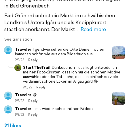
in Bad Grönenbach:
Bad Grönenbach ist ein Markt im schwäbischen
Landkreis Unterallgäu und als Kneippkurort
staatlich anerkannt. Der Markt
Read more
See translation
Traveler
Irgendwie sehen die Orte Deiner Touren
immer so schön wie aus dem Bilderbuch aus.
9/3/22
Reply
StartTheTrail
Dankeschön - das liegt entweder an
meinen Fotokünsten, dass ich nur die schönen Motive
auswähle oder der Tatsache, dass es einfach so viele
verdammt schöne Ecken im Allgäu gibt! 😂
9/3/22
Reply
Traveler
😋
9/3/22
Reply
Traveler
...mit wieder sehr schönen Bildern.
9/3/22
Reply
21 likes