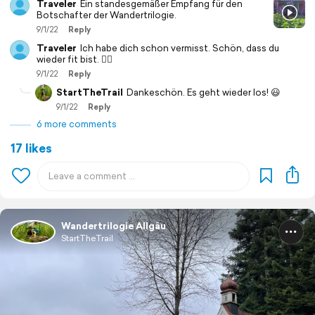
Traveler
Ein standesgemäßer Empfang für den
Botschafter der Wandertrilogie.
9/1/22
Reply
Traveler
Ich habe dich schon vermisst. Schön, dass du
wieder fit bist. 👍🏻
9/1/22
Reply
StartTheTrail
Dankeschön. Es geht wieder los! 😃
9/1/22
Reply
6 more comments
17 likes
Wandertrilogie Allgäu
StartTheTrail