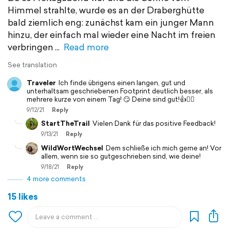
Himmel strahlte, wurde es an der Draberghütte
bald ziemlich eng: zunächst kam ein junger Mann
hinzu, der einfach mal wieder eine Nacht im freien
verbringen
Read more
See translation
Traveler
Ich finde übrigens einen langen, gut und
unterhaltsam geschriebenen Footprint deutlich besser, als
mehrere kurze von einem Tag! 😏 Deine sind gut!👍🙋‍♂️
9/12/21
Reply
StartTheTrail
Vielen Dank für das positive Feedback!
9/13/21
Reply
WildWortWechsel
Dem schließe ich mich gerne an! Vor
allem, wenn sie so gutgeschrieben sind, wie deine!
9/18/21
Reply
4 more comments
15 likes