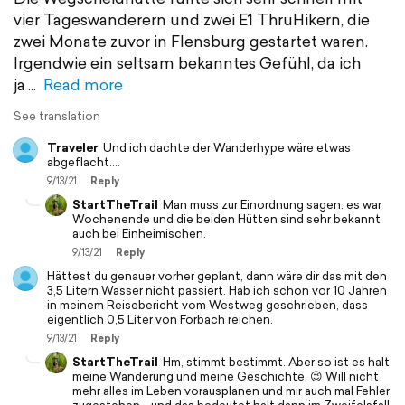
vier Tageswanderern und zwei E1 ThruHikern, die
zwei Monate zuvor in Flensburg gestartet waren.
Irgendwie ein seltsam bekanntes Gefühl, da ich
ja
Read more
See translation
Traveler
Und ich dachte der Wanderhype wäre etwas
abgeflacht....
9/13/21
Reply
StartTheTrail
Man muss zur Einordnung sagen: es war
Wochenende und die beiden Hütten sind sehr bekannt
auch bei Einheimischen.
9/13/21
Reply
Hättest du genauer vorher geplant, dann wäre dir das mit den
3,5 Litern Wasser nicht passiert. Hab ich schon vor 10 Jahren
in meinem Reisebericht vom Westweg geschrieben, dass
eigentlich 0,5 Liter von Forbach reichen.
9/13/21
Reply
StartTheTrail
Hm, stimmt bestimmt. Aber so ist es halt
meine Wanderung und meine Geschichte. 😉 Will nicht
mehr alles im Leben vorausplanen und mir auch mal Fehler