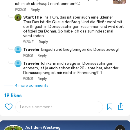
ich mich überhaupt nicht erinnern!🙄
9/20/21
Reply
StartTheTrail
Oh, das ist aber auch eine „kleine“
Tour.Das ist die Quelle der Breg. Und die fließt wohl mit
der Brigach in Donaueschingen zusammen und wird dort
offiziell zur Donau. So habe ich das zumindest mal
verstanden.
9/20/21
Reply
Traveler
Brigach und Breg bringen die Donau zuweg!
9/21/21
Reply
Traveler
Ich kann mich wage an Donaueschingen
erinnern, ist ja auch schon über 20 Jahre her, aber der
Donauursprung ist mir nicht in Erinnerung!🤷‍♂️
9/21/21
Reply
4 more comments
19 likes
Auf dem Westweg