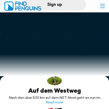
Sign up
Log in
Home
Print a book
Flyover video
Explore
Auf dem Westweg
Support
Nach den über 500 km auf dem NST-Nord geht es nun im
Süden der Republik weiter: Im September 2021 möchte ich
Read more
den Schwarzwald auf dem Westweg durchqueren…