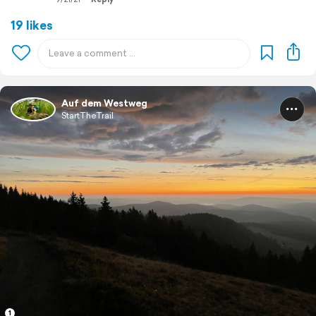
19 likes
Auf dem Westweg
StartTheTrail
1