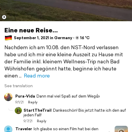
3
Eine neue Reise…
September 1, 2021 in Germany ⋅ ☀️ 16 °C
Nachdem ich am 10.08. den NST-Nord verlassen
habe und ich mir eine kleine Auszeit zu Hause mit
der Familie inkl. kleinem Wellness-Trip nach Bad
Wöhrishofen gegönnt hatte, beginne ich heute
einen
Read more
See translation
Pura-Vida
Dann mal viel Spaß auf dem Weg👍
9/1/21
Reply
StartTheTrail
Dankeschön! Bis jetzt hatte ich den auf
jeden Fall!
9/7/21
Reply
Traveler
Ich glaube so einen Film hat bei den