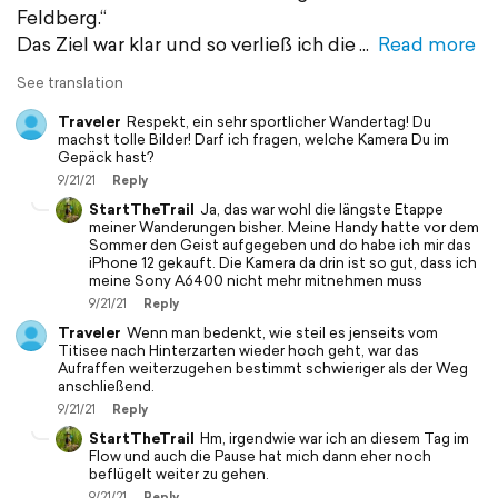
Feldberg.“
Das Ziel war klar und so verließ ich die
Read more
See translation
Traveler
Respekt, ein sehr sportlicher Wandertag! Du
machst tolle Bilder! Darf ich fragen, welche Kamera Du im
Gepäck hast?
9/21/21
Reply
StartTheTrail
Ja, das war wohl die längste Etappe
meiner Wanderungen bisher. Meine Handy hatte vor dem
Sommer den Geist aufgegeben und do habe ich mir das
iPhone 12 gekauft. Die Kamera da drin ist so gut, dass ich
meine Sony A6400 nicht mehr mitnehmen muss
9/21/21
Reply
Traveler
Wenn man bedenkt, wie steil es jenseits vom
Titisee nach Hinterzarten wieder hoch geht, war das
Aufraffen weiterzugehen bestimmt schwieriger als der Weg
anschließend.
9/21/21
Reply
StartTheTrail
Hm, irgendwie war ich an diesem Tag im
Flow und auch die Pause hat mich dann eher noch
beflügelt weiter zu gehen.
9/21/21
Reply