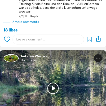
zugestehen - und das bedeutet halt dann im Zweifelsfall
Training für die Beine und den Rücken… 💪🏻 Außerdem
war es so heiss, dass der erste Liter schon unterwegs
weg war.
9/13/21
Reply
2 more comments
18 likes
Auf dem Westweg
StartTheTrail