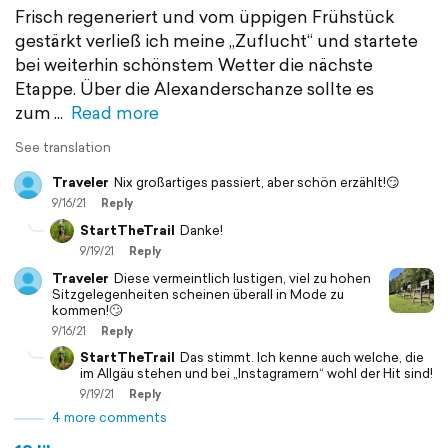
Frisch regeneriert und vom üppigen Frühstück
gestärkt verließ ich meine „Zuflucht“ und startete
bei weiterhin schönstem Wetter die nächste
Etappe. Über die Alexanderschanze sollte es
zum
Read more
See translation
Traveler
Nix großartiges passiert, aber schön erzählt!😏
9/16/21
Reply
StartTheTrail
Danke!
9/19/21
Reply
Traveler
Diese vermeintlich lustigen, viel zu hohen
Sitzgelegenheiten scheinen überall in Mode zu
kommen!🙄
9/16/21
Reply
StartTheTrail
Das stimmt. Ich kenne auch welche, die
im Allgäu stehen und bei „Instagramern“ wohl der Hit sind!
9/19/21
Reply
4 more comments