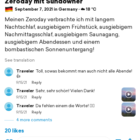
Zeroday mit Sundowner
September 7, 2021 in Germany ⋅ ☁️ 18 °C
Meinen Zeroday verbrachte ich mit langem
Nachtschlaf, ausgiebigem Frühstück, ausgiebigem
Nachmittagsschlaf, ausgiebigem Saunagang,
ausgiebigem Abendessen und einem
bombastischen Sonnenuntergang!
See translation
Traveler
Toll, sowas bekommt man auch nicht alle Abende!
👍
9/15/21
Reply
Traveler
Sehr, sehr schön! Vielen Dank!
9/15/21
Reply
Traveler
Da fehlen einem die Worte! 👍🏻
9/15/21
Reply
4 more comments
20 likes