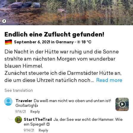
2
Endlich eine Zuflucht gefunden!
September 6, 2021 in Germany ⋅ ☀️ 18 °C
Die Nacht in der Hütte war ruhig und die Sonne
strahlte am nächsten Morgen vom wunderbar
blauen Himmel.
Zunächst steuerte ich die Darmstädter Hütte an,
die um diese Uhrzeit natürlich noch
Read more
See translation
Traveler
Da weiß man nicht wo oben und unten ist!
Großartig!👍
9/14/21
Reply
StartTheTrail
Ja, der See war echt der Hammer. Wie
ein Spiegel! 😍
9/14/21
Reply