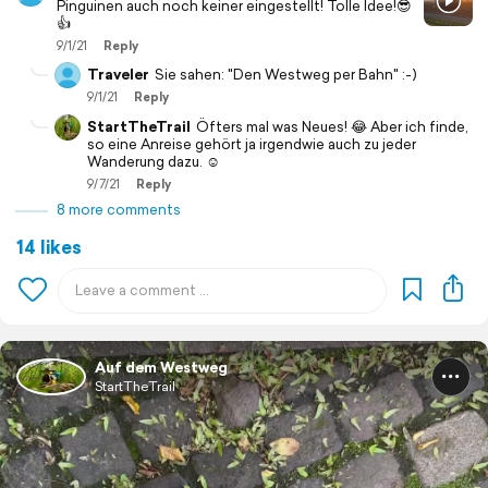
Pinguinen auch noch keiner eingestellt! Tolle Idee!😎
👍
9/1/21
Reply
Traveler
Sie sahen: "Den Westweg per Bahn" :-)
9/1/21
Reply
StartTheTrail
Öfters mal was Neues! 😂 Aber ich finde,
so eine Anreise gehört ja irgendwie auch zu jeder
Wanderung dazu. ☺️
9/7/21
Reply
8 more comments
14 likes
Auf dem Westweg
StartTheTrail