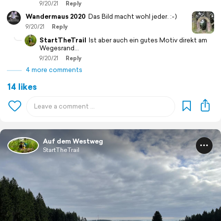
9/20/21
Reply
Wandermaus 2020
Das Bild macht wohl jeder. :-)
9/20/21
Reply
StartTheTrail
Ist aber auch ein gutes Motiv direkt am
Wegesrand…
9/20/21
Reply
4 more comments
14 likes
Auf dem Westweg
StartTheTrail