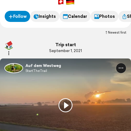
Follow
Insights
Calendar
Photos
S
Newest first
Trip start
September 1, 2021
Auf dem Westweg
StartTheTrail