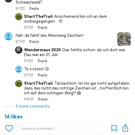
Schwarzwald?
9/7/21
Reply
StartTheTrail
Anscheinend bin ich an dem
vorbeigegangen… 🥺
9/7/21
Reply
Hah, da fehlt das Westweg Zeichen!
9/7/21
Reply
Wandermaus 2020
Das fehlte schon, als ich dort war.
Das war am 31. Juli.
9/7/21
Reply
Ts s sssss! 😉
9/7/21
Reply
StartTheTrail
Tatsächlich. Ist mir gar nicht aufgefallen,
dass das nicht das richtige Zeichen ist… hoffentlich bin
ich auf dem richtigen Weg!? 😱
9/8/21
Reply
3 more comments
16 likes