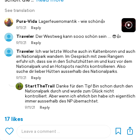
See translation
Pura-Vida
Lagerfeuerromantik - wie schön👍
9/11/21
Reply
Traveler
Der Westweg kann sooo schön sein .... 😎👍
9/11/21
Reply
Traveler
Ich war letzte Woche auch in Kaltenbronn und auch
im Nationalpark wandern. Im Gespräch mit zwei Rangern
erfuhr ich, dass sie in den Schutzhütten im und kurz vor dem
Nationalpark und an Hotspots nachts kontrollieren. Also
suche dir lieber Hütten ausserhalb des Nationalparks.
9/11/21
Reply
StartTheTrail
Danke für den Tip! Bin schon durch den
Nationalpark durch und wurde zum Glück nicht
kontrolliert. Aber wenn ich ehrlich bin habe ich eigentlich
immer ausserhalb des NP übernachtet.
9/11/21
Reply
17 likes