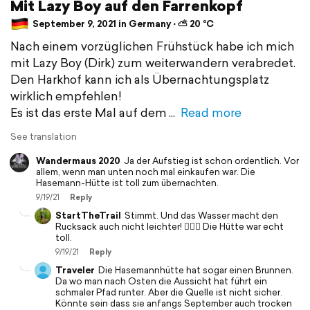
Mit Lazy Boy auf den Farrenkopf
September 9, 2021 in Germany ⋅ ⛅ 20 °C
Nach einem vorzüglichen Frühstück habe ich mich
mit Lazy Boy (Dirk) zum weiterwandern verabredet.
Den Harkhof kann ich als Übernachtungsplatz
wirklich empfehlen!
Es ist das erste Mal auf dem
Read more
See translation
Wandermaus 2020
Ja der Aufstieg ist schon ordentlich. Vor
allem, wenn man unten noch mal einkaufen war. Die
Hasemann-Hütte ist toll zum übernachten.
9/19/21
Reply
StartTheTrail
Stimmt. Und das Wasser macht den
Rucksack auch nicht leichter! 🤷🏻‍♂️ Die Hütte war echt
toll.
9/19/21
Reply
Traveler
Die Hasemannhütte hat sogar einen Brunnen.
Da wo man nach Osten die Aussicht hat führt ein
schmaler Pfad runter. Aber die Quelle ist nicht sicher.
Könnte sein dass sie anfangs September auch trocken